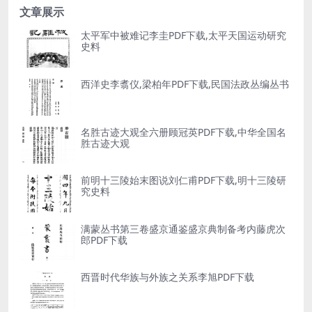
文章展示
太平军中被难记李圭PDF下载,太平天国运动研究
史料
西洋史李翥仪,梁柏年PDF下载,民国法政丛编丛书
名胜古迹大观全六册顾冠英PDF下载,中华全国名
胜古迹大观
前明十三陵始末图说刘仁甫PDF下载,明十三陵研
究史料
满蒙丛书第三卷盛京通鉴盛京典制备考内藤虎次
郎PDF下载
西晋时代华族与外族之关系李旭PDF下载