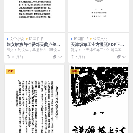
文学小说
民国旧书
民国旧书
经济文化
妇女解放与性爱邓天矞卢剑波
天津织布工业方显廷PDF下载,
PDF下载,民国妇女解放运动研
民国天津纺织业研究史料
简介： 论文集，单篇曾在《新女
简介： 《天津织布工业》是民国时
究史料
性》、《妇女战线》等刊物上发
期著名经济学家方显廷的代表作之
10 月前
8.8
5 月前
8.8
表，包括《妇女—旧式的...
一，是南开大学经济...
VIP
VIP