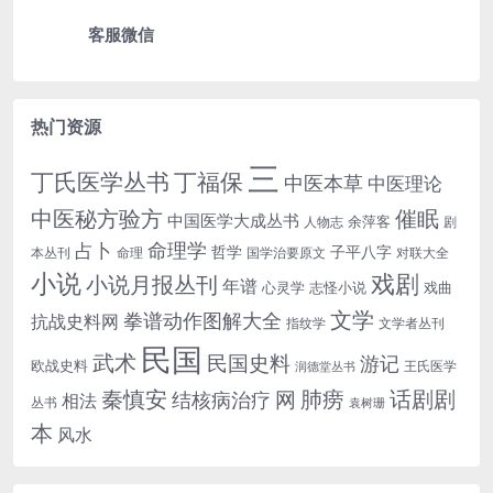
客服微信
热门资源
三
丁氏医学丛书
丁福保
中医本草
中医理论
中医秘方验方
催眠
中国医学大成丛书
余萍客
人物志
剧
命理学
占卜
哲学
子平八字
本丛刊
命理
国学治要原文
对联大全
小说
戏剧
小说月报丛刊
年谱
心灵学
志怪小说
戏曲
文学
拳谱动作图解大全
抗战史料网
指纹学
文学者丛刊
民国
武术
民国史料
游记
欧战史料
王氏医学
润德堂丛书
话剧剧
秦慎安
网
肺痨
结核病治疗
相法
丛书
袁树珊
本
风水