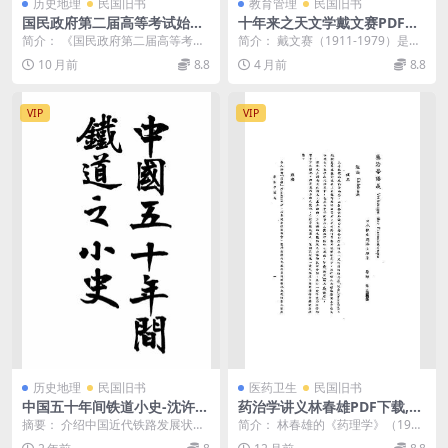
历史地理
民国旧书
教育管理
民国旧书
国民政府第二届高等考试始末
十年来之天文学戴文赛PDF下
记PDF下载,民国高等文官考试
载,民国天文学发展史研究
简介： 《国民政府第二届高等考试
简介： 戴文赛（1911-1979）是中
研究史料
始末记》是一部记录1933年南京国
国现代天文学的重要学者。他曾在
10 月前
8.8
4 月前
8.8
民政府举办的第...
民国时期担...
VIP
VIP
历史地理
民国旧书
医药卫生
民国旧书
中国五十年间铁道小史-沈许虔
药治学讲义林春雄PDF下载,近
著
代翻译西方药理学著作
摘要： 介绍中国近代铁路发展状
简介： 林春雄的《药理学》（191
况，收录英人觊觎中国铁道之开
8）是日本药理学早期重要著作，由