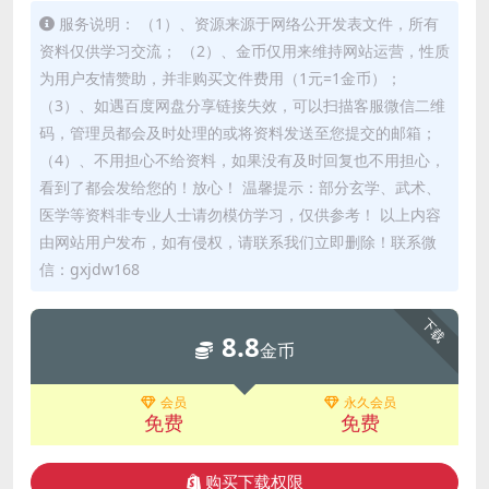
服务说明： （1）、资源来源于网络公开发表文件，所有
资料仅供学习交流； （2）、金币仅用来维持网站运营，性质
为用户友情赞助，并非购买文件费用（1元=1金币）；
（3）、如遇百度网盘分享链接失效，可以扫描客服微信二维
码，管理员都会及时处理的或将资料发送至您提交的邮箱；
（4）、不用担心不给资料，如果没有及时回复也不用担心，
看到了都会发给您的！放心！ 温馨提示：部分玄学、武术、
医学等资料非专业人士请勿模仿学习，仅供参考！ 以上内容
由网站用户发布，如有侵权，请联系我们立即删除！联系微
信：gxjdw168
下载
8.8
金币
会员
永久会员
免费
免费
购买下载权限