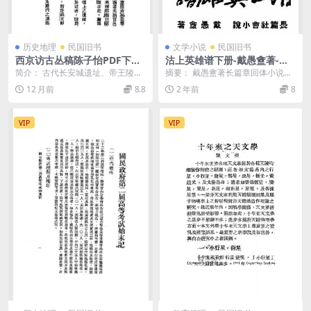
历史地理
民国旧书
文学小说
民国旧书
西京访古丛稿陈子怡PDF下载,
沽上英雄谱下册-戴愚盦著-益
长安考古研究史料
世出版部
简介： 古代长安城遗址、帝王陵
摘要： 戴愚盦著长篇章回体小说，
墓、城坊建筑、名胜古迹的考证文
关于天津的历史故事 截图：
12 月前
8.8
2 年前
8
集。收文10篇，有汉...
VIP
VIP