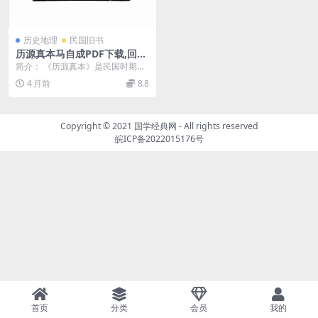
历史地理
民国旧书
历源真本马自成PDF下载,回历
研究史料
简介： 《历源真本》是民国时期一
部关于伊斯兰历法或伊斯兰教历史
4 月前
8.8
起源的重要学术著作...
Copyright © 2021
国学经典网
- All rights reserved
皖ICP备2022015176号
首页
分类
会员
我的