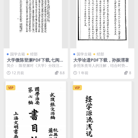
国学古籍
经部
国学古籍
经部
大学微陈登澥PDF下载,七闽丛
大学诠遗PDF下载，孙振渭著
书之一
简介： 陈登澥对《大学》分段注
参照朱熹等人的注解，结合时势，
解，七闽丛书之一。 截图： 目录：
对《大学》一书逐节加以解释
12 月前
8.8
1 年前
8
VIP
VIP