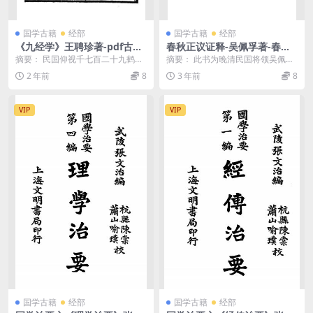
国学古籍
经部
国学古籍
经部
《九经学》王聘珍著-pdf古籍
春秋正议证释-吴佩孚著-春秋
下载
学会-民国二十九年[1940]
摘要： 民国仰视千七百二十九鹤齋
摘要： 此书为晚清民国将领吴佩孚
叢書之一。九经学pdf下载 截图：
任明经学会会长时所做，以白话文
2 年前
8
3 年前
8
服务说明： ...
的形式阐述《春秋》...
VIP
VIP
国学古籍
经部
国学古籍
经部