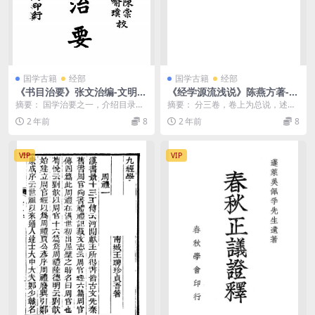
国学古籍
经部
国学古籍
经部
《书目治要》张文治编-文明书
《经学源流浅说》陈燕方著-文
局-民国19[1930]-国学治要下
明书局-民国11[1922]-pdf民
摘要： 国学治要之一，介绍目录著
摘要： 分三卷，卷上为总说，述诸
载
国旧书古籍下载
作。包括汉书艺文志、隋书经籍
经的形成和尊经的原因；卷中论汉
2 年前
8
2 年前
8
志、通志校雠略、清四...
学流派；卷下分述易...
VIP
VIP