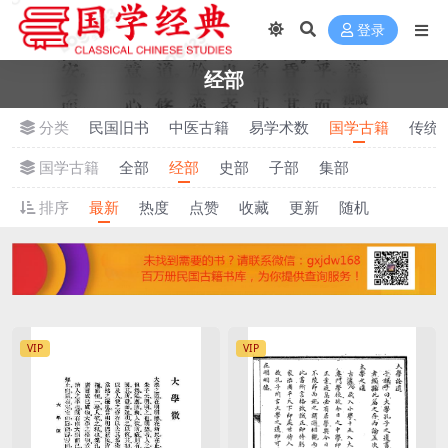
登录
经部
分类
民国旧书
中医古籍
易学术数
国学古籍
传统
国学古籍
全部
经部
史部
子部
集部
排序
最新
热度
点赞
收藏
更新
随机
VIP
VIP