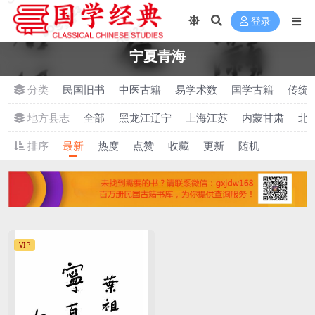
登录
宁夏青海
分类
民国旧书
中医古籍
易学术数
国学古籍
传统
地方县志
全部
黑龙江辽宁
上海江苏
内蒙甘肃
北
排序
最新
热度
点赞
收藏
更新
随机
VIP