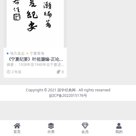
地方县志
宁夏青海
《宁夏纪要》叶祖灏编-正论出
版社-民国36[1947]-pdf古籍
摘要： 1938年至1940年在宁夏进
下载
行考察的记要。分概论、地理的鸟
2 年前
8
瞰、民族和人...
Copyright © 2021
国学经典网
- All rights reserved
皖ICP备2022015176号
首页
分类
会员
我的