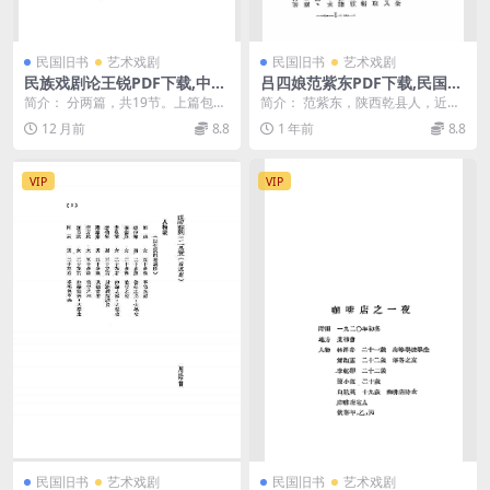
民国旧书
艺术戏剧
民国旧书
艺术戏剧
民族戏剧论王锐PDF下载,中国
吕四娘范紫东PDF下载,民国陕
民族戏剧研究
西易俗社戏曲剧本,范紫东戏曲
简介： 分两篇，共19节。上篇包括
简介： 范紫东，陕西乾县人，近代
剧作集
戏剧艺术的本质、戏剧与民族、民
著名剧作家、学者，西安易俗社创
12 月前
8.8
1 年前
8.8
族戏剧的内容与形...
始人之一。创作剧本...
VIP
VIP
民国旧书
艺术戏剧
民国旧书
艺术戏剧