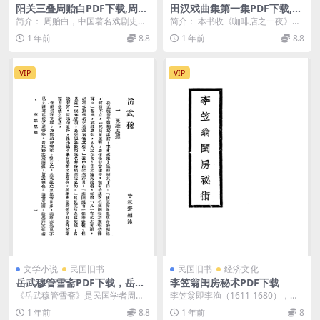
阳关三叠周贻白PDF下载,周贻
田汉戏曲集第一集PDF下载,田
白著作集话剧剧本
汉戏曲著作集
简介： 周贻白，中国著名戏剧史
简介： 本书收《咖啡店之一夜》、
家、戏曲理论家，此书为民国世界
《姊妹》、《年夜饭》、《梅
1 年前
8.8
1 年前
8.8
书局出版周贻白多幕剧...
雨》、《战友》5个剧本...
VIP
VIP
文学小说
民国旧书
民国旧书
经济文化
岳武穆管雪斋PDF下载，岳武
李笠翁闺房秘术PDF下载
穆年谱，何柱国序
《岳武穆管雪斋》是民国学者周明
李笠翁即李渔（1611-1680），明
泰（号管雪斋主人）研究岳飞事迹
末清初著名文学家、戏曲家，号笠
1 年前
8.8
1 年前
8
的专著，1933年刊...
翁。他是《闲...