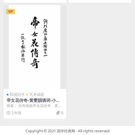
VIP
民国旧书
艺术戏剧
帝女花传奇-黄燮韻填词-小说
七日报社
摘要： 传奇戏曲帝女花传奇，黄燮
韻填词，共20出，叙明末长平公主
2 年前
8
事 截图： 服务...
Copyright © 2021
国学经典网
- All rights reserved