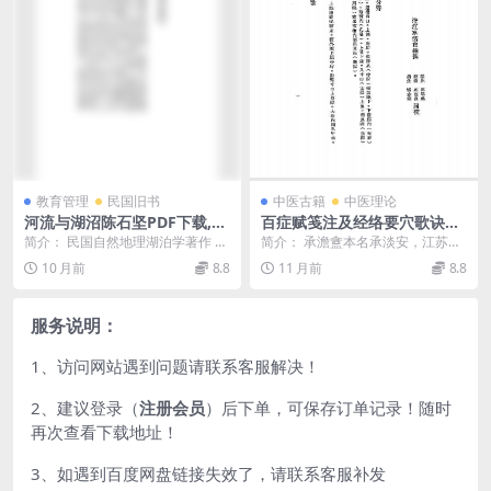
教育管理
民国旧书
中医古籍
中医理论
河流与湖沼陈石坚PDF下载,民
百症赋笺注及经络要穴歌诀承
国湖泊学研究著作
澹盦PDF下载,承淡安针灸学研
简介： 民国自然地理湖泊学著作 截
简介： 承澹盦本名承淡安，江苏江
究著作
图： 目录： 一 科学的传奇 3 二 河
阴人，近代著名针灸专家，家世业
10 月前
8.8
11 月前
8.8
流的源...
医，精通内外科，尤...
服务说明：
1、访问网站遇到问题请联系客服解决！
2、建议登录（
注册会员
）后下单，可保存订单记录！随时
再次查看下载地址！
3、如遇到百度网盘链接失效了，请联系客服补发