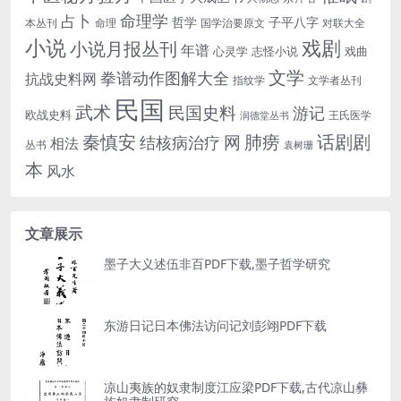
命理学
占卜
哲学
子平八字
本丛刊
命理
国学治要原文
对联大全
小说
戏剧
小说月报丛刊
年谱
心灵学
志怪小说
戏曲
文学
拳谱动作图解大全
抗战史料网
指纹学
文学者丛刊
民国
武术
民国史料
游记
欧战史料
王氏医学
润德堂丛书
话剧剧
秦慎安
网
肺痨
结核病治疗
相法
丛书
袁树珊
本
风水
文章展示
墨子大义述伍非百PDF下载,墨子哲学研究
东游日记日本佛法访问记刘彭翊PDF下载
凉山夷族的奴隶制度江应梁PDF下载,古代凉山彝