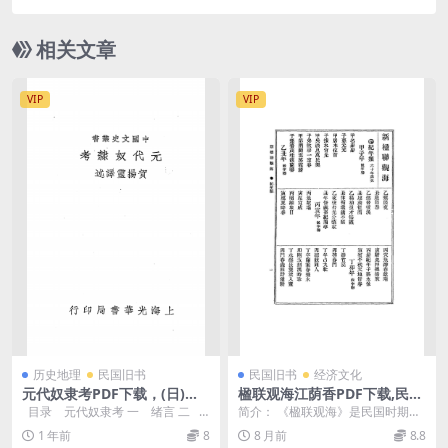
集
相关文章
VIP
VIP
历史地理
民国旧书
民国旧书
经济文化
元代奴隶考PDF下载，(日)高
楹联观海江荫香PDF下载,民国
有岩原著，中国文史丛书
楹联选集
目录 元代奴隶考 一 绪言 二
简介： 《楹联观海》是民国时期出
奴隶发原生之因 ...
版的一部楹联选集，由江荫香（号
1 年前
8
8 月前
8.8
梦花馆主）编纂。该...