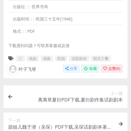
出版社：:
世界书局
出版时间：:
民国三十五年[1946]
格式：:
PDF
下载遇到问题？可联系客服或反馈
三
戏剧
戏曲
民国
话剧剧本
阳关三叠
叶子飞呀
分享
收藏
点赞(
0
)
上一篇
离离草夏衍PDF下载,夏衍剧作集话剧剧本
下一篇
甜姐儿魏于潜（吴琛）PDF下载,吴琛话剧剧本著作