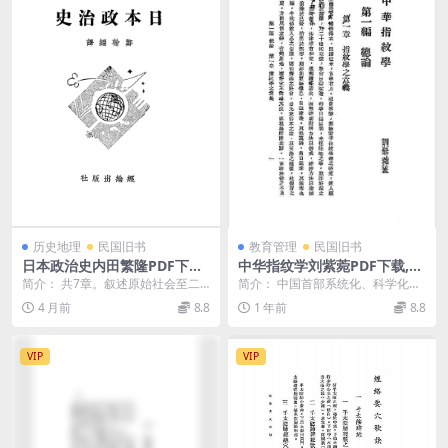
历史地理
民国旧书
教育管理
民国旧书
日本政治史内田繁隆PDF下载,
中华指纹学刘紫菀PDF下载,近
日本政治制度史研究
代指纹学研究专著
简介： 共7章。叙述原始社会至二
简介： 中国首部系统化、科学化的
十世纪初的日本政治史。附译者的5
指纹学专著，标志着近代刑事科学
4 月前
8.8
1 年前
8.8
篇文章 截图： ...
技术本土化的关键突...
VIP
VIP