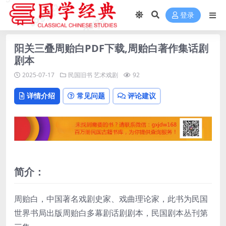
登录
阳关三叠周贻白PDF下载,周贻白著作集话剧
剧本
2025-07-17
民国旧书
艺术戏剧
92
详情介绍
常见问题
评论建议
简介：
周贻白，中国著名戏剧史家、戏曲理论家，此书为民国
世界书局出版周贻白多幕剧话剧剧本，民国剧本丛刊第