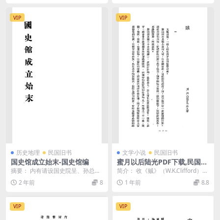
VIP
VIP
历史地理
民国旧书
文学小说
民国旧书
国史馆成立始末-国史馆编
蜜月以后陆光PDF下载,民国外
国短篇小说集
摘要： 内有请设国史院呈、孙总统
简介： 收《贼》（W.K.Clifford），
批示，以及该馆官制、组织规程、
《无子记》（I.Herrmann）...
2 年前
8
1 年前
8.8
立国史馆案、组织大...
VIP
VIP