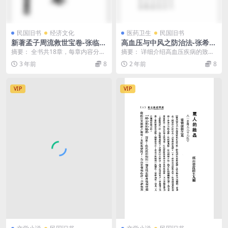
民国旧书
经济文化
医药卫生
民国旧书
新著孟子周流救世宝卷-张临安
高血压与中风之防治法-张希渠
著
编-张希渠医师诊所
摘要： 全书共18章，每章内容分讲
摘要： 详细介绍高血压疾病的致病
演、宣唱、诗赞、考实。后附：儒
原因及治疗方法 截图：
3 年前
8
2 年前
8
者论孟总评 截图...
VIP
VIP