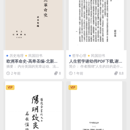
历史地理
民国旧书
哲学心理
民国旧书
欧洲革命史-高希圣编-北新书
人生哲学谢幼伟PDF下载,谢幼
局
伟哲学研究史料
摘要： 内分英国的宪章运动、法国
简介： 作者围绕“人生的目的是什
的巴黎公社运动、德国的1848年革
么”这一问题，简述古今中外有关派
2 年前
8
1 年前
8.8
命、俄国的19...
别的12种观点，...
VIP
VIP