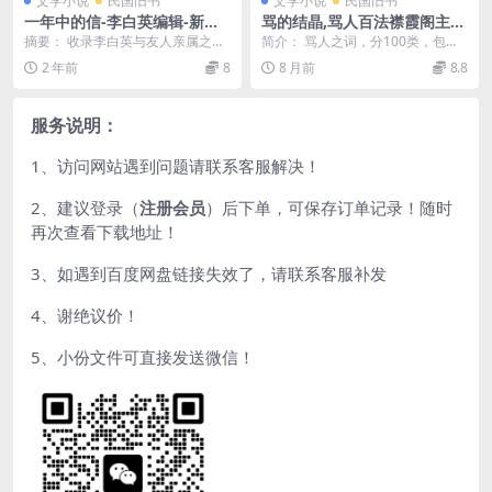
文学小说
民国旧书
文学小说
民国旧书
一年中的信-李白英编辑-新中
骂的结晶,骂人百法襟霞阁主人
国书局
PDF下载
摘要： 收录李白英与友人亲属之间
简介： 骂人之词，分100类，包括
书信 截图：
“爱情破裂之骂”、“丈夫薄幸之骂”、
2 年前
8
8 月前
8.8
“反对苛捐...
服务说明：
1、访问网站遇到问题请联系客服解决！
2、建议登录（
注册会员
）后下单，可保存订单记录！随时
再次查看下载地址！
3、如遇到百度网盘链接失效了，请联系客服补发
4、谢绝议价！
5、小份文件可直接发送微信！