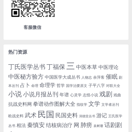
客服微信
热门资源
三
丁氏医学丛书
丁福保
中医本草
中医理论
中医秘方验方
催眠
中国医学大成丛书
余萍客
人物志
剧
命理学
占卜
哲学
子平八字
本丛刊
命理
国学治要原文
对联大全
小说
戏剧
小说月报丛刊
年谱
心灵学
志怪小说
戏曲
文学
拳谱动作图解大全
抗战史料网
指纹学
文学者丛刊
民国
武术
民国史料
游记
欧战史料
王氏医学
润德堂丛书
话剧剧
秦慎安
网
肺痨
结核病治疗
相法
丛书
袁树珊