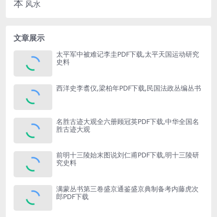
本
风水
文章展示
太平军中被难记李圭PDF下载,太平天国运动研究
史料
西洋史李翥仪,梁柏年PDF下载,民国法政丛编丛书
名胜古迹大观全六册顾冠英PDF下载,中华全国名
胜古迹大观
前明十三陵始末图说刘仁甫PDF下载,明十三陵研
究史料
满蒙丛书第三卷盛京通鉴盛京典制备考内藤虎次
郎PDF下载