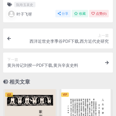
阮玲玉哀史
叶子飞呀
分享
收藏
点赞(
0
)
上一篇
西洋近世史李季谷PDF下载,西方近代史研究
下一篇
黄兴传记刘揆一PDF下载,黄兴辛亥史料
相关文章
VIP
VIP