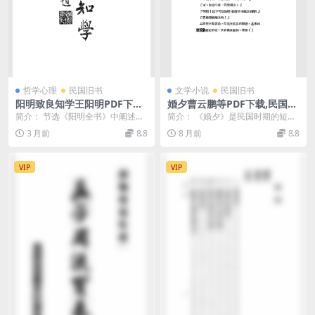
哲学心理
民国旧书
文学小说
民国旧书
阳明致良知学王阳明PDF下载,
婚夕曹云鹏等PDF下载,民国短
阳复斋丛刊
篇小说集
简介： 节选《阳明全书》中阐述致
简介： 《婚夕》是民国时期的短篇
良知学说的有关篇，包括《世德
小说，作者为曹云鹏等人。该书于1
3 月前
8.8
8 月前
8.8
纪》6篇，《大学问》...
934 年2月由...
VIP
VIP