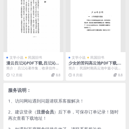
文学小说
民国旧书
文学小说
民国旧书
漫云吕沄沁PDF下载,吕沄沁著
少女的苦闷高云池PDF下载,高
作集
云池小说集
简介： 吕沄沁著作集，收录信件、
简介： 民国时期高云池中篇小说。
小说、杂感、新体诗等作品，著者
截图： 目录： 1 三角恋爱的开始 6
12 月前
8.8
8 月前
8.8
生平不详。 截图：...
2 失...
服务说明：
1、访问网站遇到问题请联系客服解决！
2、建议登录（
注册会员
）后下单，可保存订单记录！随时
再次查看下载地址！