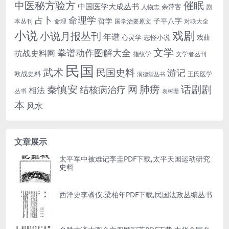
中医秘方验方
催眠
中国医学大成丛书
余萍客
人物志
剧
命理学
占卜
哲学
子平八字
本丛刊
命理
国学治要原文
对联大全
小说
戏剧
小说月报丛刊
年谱
心灵学
志怪小说
戏曲
文学
拳谱动作图解大全
抗战史料网
指纹学
文学者丛刊
民国
武术
民国史料
游记
欧战史料
王氏医学
润德堂丛书
话剧剧
秦慎安
网
肺痨
结核病治疗
相法
丛书
袁树珊
本
风水
文章展示
太平军中被难记李圭PDF下载,太平天国运动研究
史料
西洋史李翥仪,梁柏年PDF下载,民国法政丛编丛书