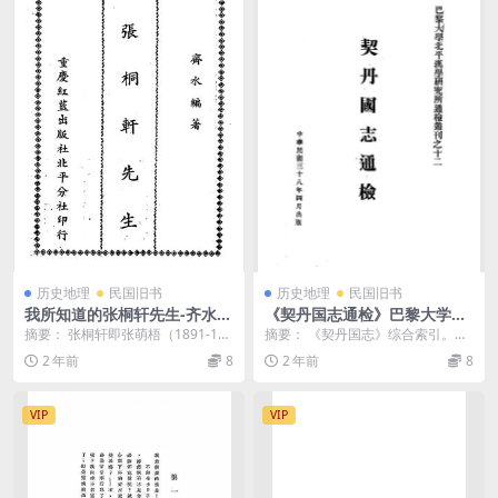
历史地理
民国旧书
历史地理
民国旧书
我所知道的张桐轩先生-齐水著
《契丹国志通检》巴黎大学北
述-红蓝出版社
平汉学研究所编辑-民国38[19
摘要： 张桐轩即张萌梧（1891-194
摘要： 《契丹国志》综合索引。以
49]-pdf古籍下载
9），曾任北京警备司令及北京市
清嘉庆三年席世氏扫叶山房刊《四
2 年前
8
2 年前
8
长。抗日战...
朝别史》本为底本。...
VIP
VIP