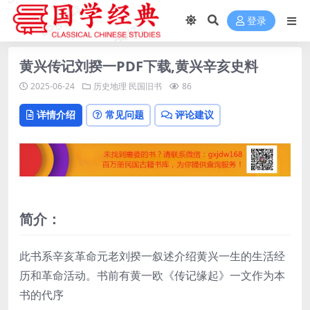
登录
黄兴传记刘揆一PDF下载,黄兴辛亥史料
2025-06-24
历史地理
民国旧书
86
详情介绍
常见问题
评论建议
简介：
此书系辛亥革命元老刘揆一叙述介绍黄兴一生的生活经
历和革命活动。书前有黄一欧《传记缘起》一文作为本
书的代序