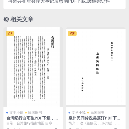
再造共和唐会泽大事记庾恩旸PDF下载,唐继尧史料
相关文章
VIP
VIP
文学小说
民国旧书
文学小说
民国旧书
台湾纪行白雨生PDF下载，民
泉州民间传说吴藻汀PDF下载,
国台湾游记
民国泉州民俗文化故事
目录 台湾旅行指南地图 自序 旅
简介： 收《董解元，邱小姐》、
台日记 卅七年三月十六日 上海...
《秦钟震》、《李相国被诬的故