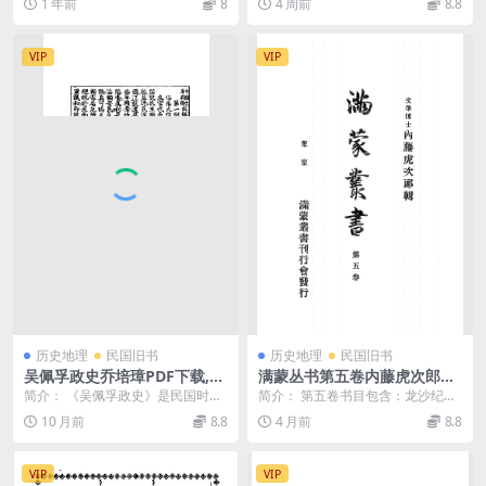
1 年前
8
4 周前
8.8
事》等22篇 截图： ...
VIP
VIP
历史地理
民国旧书
历史地理
民国旧书
吴佩孚政史乔培璋PDF下载,民
满蒙丛书第五卷内藤虎次郎PD
国吴佩孚研究史料
F下载
简介： 《吴佩孚政史》是民国时期
简介： 第五卷书目包含：龙沙纪
出版的一部关于直系军阀领袖吴佩
略、黑龙江外记、黑龙江述略、卜
10 月前
8.8
4 月前
8.8
孚的政治传记，全称...
魁城赋、筹蒙刍议 截...
VIP
VIP