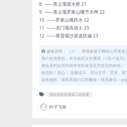
8. ——青义壩渡水桥 21
9. ——青义壩罗家山嘴节水闸 22
10. ——罗家山嘴跌水 22
11. ——龙门壩高填土 23
12. ——青霞壩沙渠道防漏 23
服务说明： （1）、资源来源于网络公开发表
用户友情赞助，并非购买文件费用（1元=1金币
都会及时处理的或将资料发送至您提交的邮箱； 
给您的！放心！ 温馨提示：部分玄学、武术、医
如有侵权，请联系我们立即删除！联系微信：gxjd
绵阳龙西渠灌溉工程述要
叶子飞呀