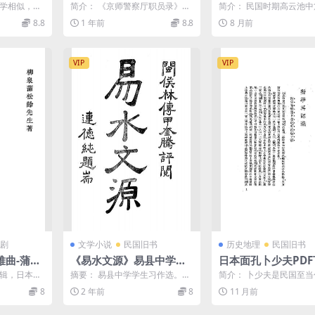
修辞学研究
载,近代京师警察厅研究史
载,高云池小说集
辞学相似，但
简介： 《京师警察厅职员录》是
简介： 民国时期高云池中
料,近代警察制度研究史料
于技术，文
民国北京政府时期记录首都警察
说。 截图： 目录： 1 三
8.8
1 年前
8.8
8 月前
...
系统人事的核心档案，具...
开始 6 2 失...
VIP
VIP
剧
文学小说
民国旧书
历史地理
民国旧书
难曲-蒲松
《易水文源》易县中学校
日本面孔卜少夫PDF
编-民国6[1917]-pdf古籍
卜少夫日本社会研究
编辑，日本昭
摘要： 易县中学学生习作选。收
简介： 卜少夫是民国至
下载
有关易县及邻近十六县的游记、
界的标志性人物，以留学
8
2 年前
8
11 月前
风土记108篇，每篇均...
战地报道和创办《新闻天..