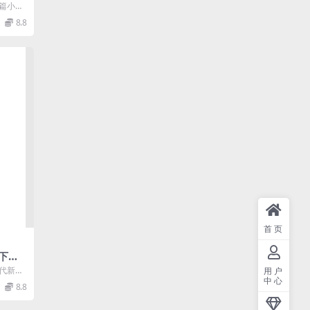
篇小
角恋爱的
8.8
首页
下载,
当代新闻
用户
中心
日本、
8.8
.