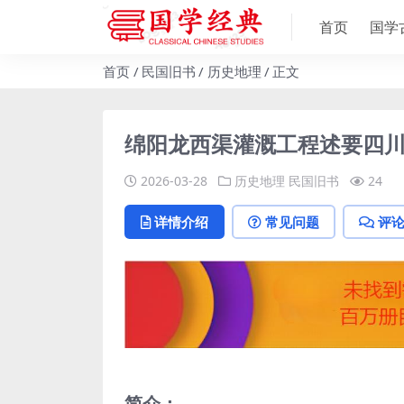
首页
国学
首页
民国旧书
历史地理
正文
绵阳龙西渠灌溉工程述要四川
2026-03-28
历史地理
民国旧书
24
详情介绍
常见问题
评
简介：