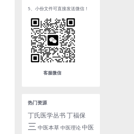
5、小份文件可直接发送微信！
客服微信
热门资源
丁氏医学丛书
丁福保
三
中医
中医本草
中医理论