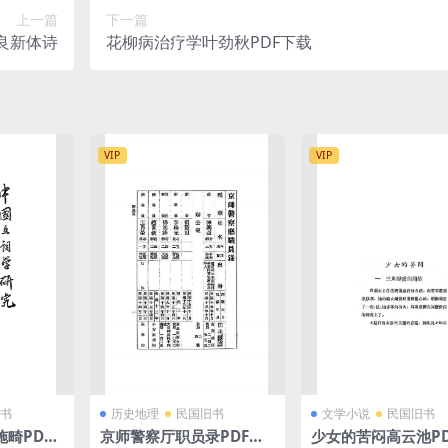
上一篇
下一篇
良新体诗
花柳病治疗学叶劲秋PDF下载
VIP
VIP
书
历史地理
民国旧书
文学小说
民国旧书
畸PDF
京师警察厅职员录PDF下
少女的苦闷高云池PD