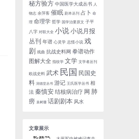
秘方验方
中国医学大成丛书
人
催眠
占卜
余萍客
物志
剧本丛刊
命
命理学
哲学
子平
理
国学治要原文
小说
小说月报
八字
对联大全
戏
丛刊
年谱
心灵学
志怪小说
剧
拳谱动作
抗战史料网
戏曲
文学
图解大全
指纹学
文学者丛刊
民国
武术
民国史
欧战史料
料
游记
相
王氏医学丛书
润德堂丛书
秦慎安
网
肺
结核病治疗
法
话剧剧本
痨
风水
袁树珊
文章展示
太平军中被难记李圭