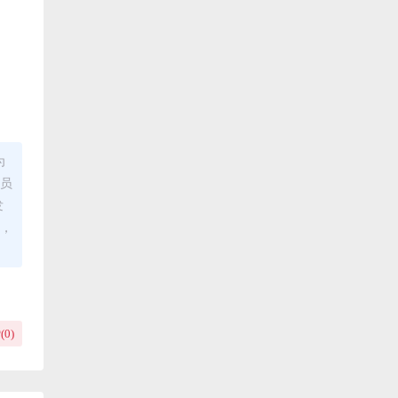
为
理员
发
布，
(
0
)