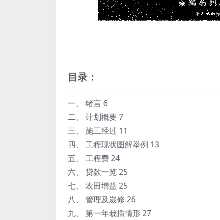
目录：
一、 绪言 6
二、 计划概要 7
三、 施工经过 11
四、 工程现状图解举例 13
五、 工程费 24
六、 贷款一览 25
七、 农田增益 25
八、 管理及嵗修 26
九、 第一年栽插情形 27