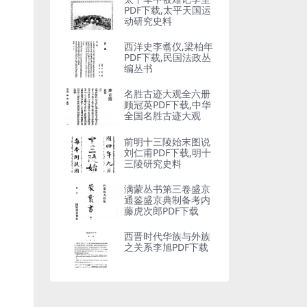
PDF下载,太平天国运
动研究史料
西洋史李翥仪,梁柏年
PDF下载,民国法政丛
编丛书
名胜古迹大观全六册
顾冠英PDF下载,中华
全国名胜古迹大观
前明十三陵始末图说
刘仁甫PDF下载,明十
三陵研究史料
满蒙丛书第三卷盛京
通鉴盛京典制备考内
藤虎次郎PDF下载
西晋时代华族与外族
之关系李旭PDF下载