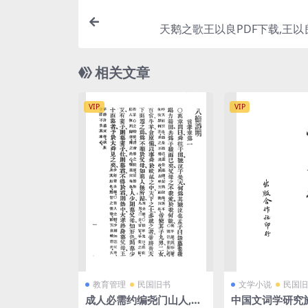
天鹅之歌王以良PDF下载,王以
相关文章
VIP
VIP
教育管理
民国旧书
文学小说
民国旧
成人必需约编尧门山人,吕
中国文词学研究施