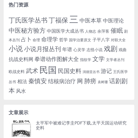
热门资源
三
丁氏医学丛书
丁福保
中医本草
中医理论
中医秘方验方
催眠
中国医学大成丛书
余萍客
人物志
剧
命理学
占卜
哲学
子平八字
本丛刊
命理
国学治要原文
对联大全
小说
戏剧
小说月报丛刊
年谱
心灵学
志怪小说
戏曲
文学
拳谱动作图解大全
抗战史料网
指纹学
文学者丛刊
民国
武术
民国史料
游记
欧战史料
王氏医学
润德堂丛书
话剧剧
秦慎安
网
肺痨
结核病治疗
相法
丛书
袁树珊
本
风水
文章展示
太平军中被难记李圭PDF下载,太平天国运动研究
史料