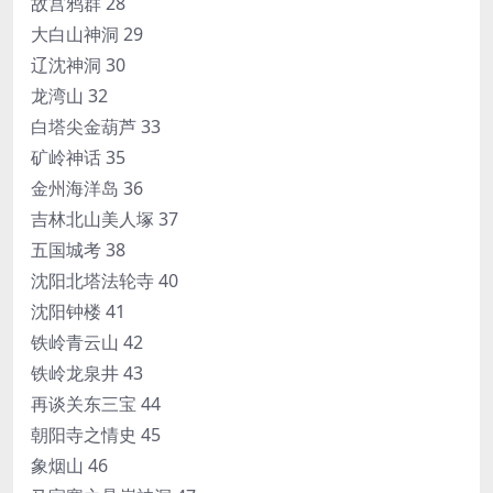
故宫鸦群 28
大白山神洞 29
辽沈神洞 30
龙湾山 32
白塔尖金葫芦 33
矿岭神话 35
金州海洋岛 36
吉林北山美人塚 37
五国城考 38
沈阳北塔法轮寺 40
沈阳钟楼 41
铁岭青云山 42
铁岭龙泉井 43
再谈关东三宝 44
朝阳寺之情史 45
象烟山 46