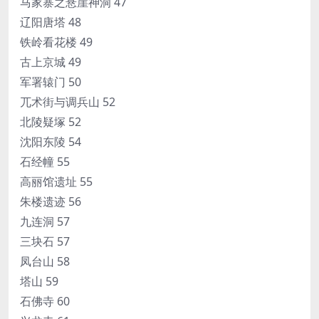
马家寨之悬崖神洞 47
辽阳唐塔 48
铁岭看花楼 49
古上京城 49
军署辕门 50
兀术街与调兵山 52
北陵疑塚 52
沈阳东陵 54
石经幢 55
高丽馆遗址 55
朱楼遗迹 56
九连洞 57
三块石 57
凤台山 58
塔山 59
石佛寺 60