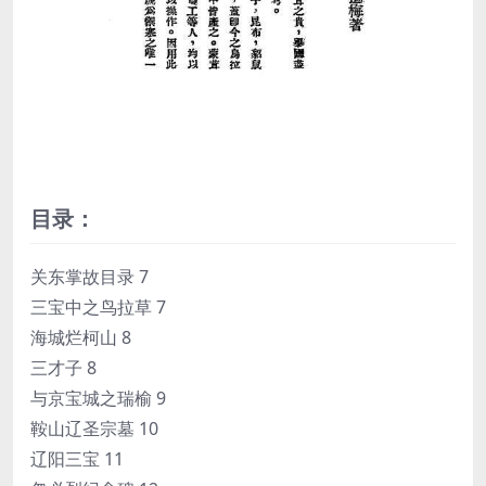
目录：
关东掌故目录 7
三宝中之鸟拉草 7
海城烂柯山 8
三才子 8
与京宝城之瑞榆 9
鞍山辽圣宗墓 10
辽阳三宝 11