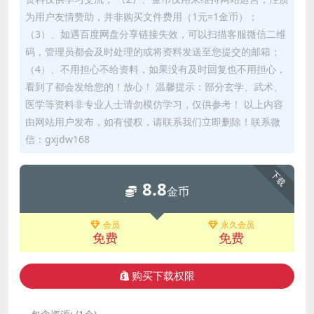
为用户友情赞助，并非购买文件费用（1元=1金币）；
（3）、如遇百度网盘分享链接失效，可以扫描客服微信二维
码，管理员都会及时处理的或将资料发送至您提交的邮箱；
（4）、不用担心不给资料，如果没有及时回复也不用担心，
看到了都会发给您的！放心！ 温馨提示：部分玄学、武术、
医学等资料非专业人士请勿模仿学习，仅供参考！ 以上内容
由网站用户发布，如有侵权，请联系我们立即删除！联系微
信：gxjdw168
下载
8.8
金币
会员
永久会员
免费
免费
购买下载权限