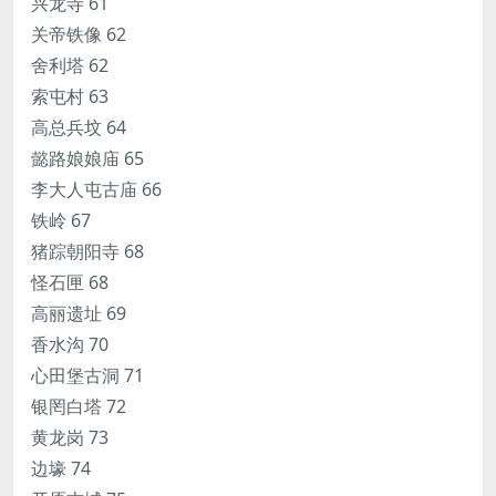
兴龙寺 61
关帝铁像 62
舍利塔 62
索屯村 63
高总兵坟 64
懿路娘娘庙 65
李大人屯古庙 66
铁岭 67
猪踪朝阳寺 68
怪石匣 68
高丽遗址 69
香水沟 70
心田堡古洞 71
银罔白塔 72
黄龙岗 73
边壕 74