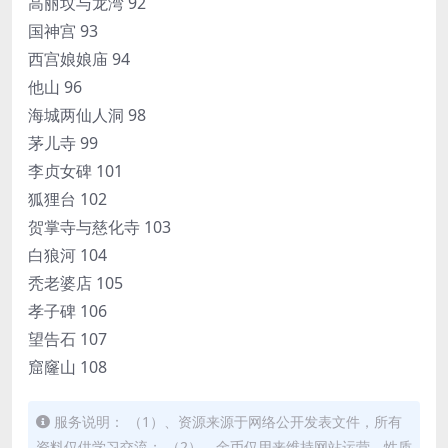
高丽坟与龙湾 92
国神宫 93
西宫娘娘庙 94
他山 96
海城两仙人洞 98
茅儿寺 99
李贞女碑 101
狐狸台 102
贺掌寺与慈化寺 103
白狼河 104
秃老婆店 105
孝子碑 106
望告石 107
窟窿山 108
服务说明： （1）、资源来源于网络公开发表文件，所有
资料仅供学习交流； （2）、金币仅用来维持网站运营，性质