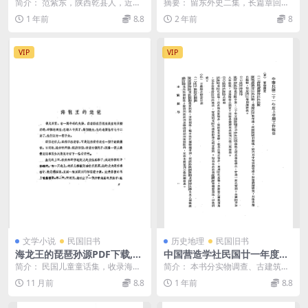
西易俗社戏曲剧本,范紫东戏曲
权出版部
简介： 范紫东，陕西乾县人，近代
摘要： 留东外史二集，长篇章回体
剧作集
著名剧作家、学者，西安易俗社创
小说，民国不肖生著述 截图： 第二
1 年前
8.8
2 年前
8
始人之一。创作剧本...
十一章 异客他...
VIP
VIP
文学小说
民国旧书
历史地理
民国旧书
海龙王的琵琶孙源PDF下载,民
中国营造学社民国廿一年度上
国儿童童话故事集
半期事业进行状况报告书PDF
简介： 民国儿童童话集，收录海龙
简介： 本书分实物调查、古建筑的
下载,中国营造学社史料
王的琵琶、铜山仙女、四个傻瓜等1
修茸计划、古籍的整理、史料文献
11 月前
8.8
1 年前
8.8
2篇童话故事，孙...
的搜集等6部分（共...