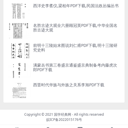
西洋史李翥仪,梁柏年PDF下载,民国法政丛编丛书
名胜古迹大观全六册顾冠英PDF下载,中华全国名
胜古迹大观
前明十三陵始末图说刘仁甫PDF下载,明十三陵研
究史料
满蒙丛书第三卷盛京通鉴盛京典制备考内藤虎次
郎PDF下载
西晋时代华族与外族之关系李旭PDF下载
Copyright © 2021
国学经典网
- All rights reserved
皖ICP备2022015176号