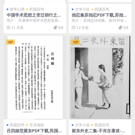
哲学心理
民国旧书
文学小说
民国旧书
中国学术思想之变迁胡行之PD
拙忍集苏拙忍PDF下载,苏拙忍
F下载,古代学术思想研究
诗词集
简介： 作者将中国学术思想发展过
简介： 苏拙忍诗词集。收诗30余
程划分为发生（周以前）、灿烂
首，词70余首。书前有“拙忍先生诗
11 月前
8.8
12 月前
8.8
（春秋战国）、衰落（...
词合稿序”5篇...
VIP
VIP
民国旧书
艺术戏剧
文学小说
民国旧书
吕四娘范紫东PDF下载,民国陕
留东外史二集-不肖生著述-民