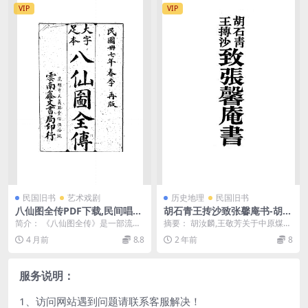
VIP
VIP
民国旧书
艺术戏剧
历史地理
民国旧书
八仙图全传PDF下载,民间唱词
胡石青王抟沙致张馨庵书-胡汝
剧本，云南鑫文书局
麟,王敬芳启
简介： 《八仙图全传》是一部流传
摘要： 胡汝麟,王敬芳关于中原煤矿
于清末民初的弹词作品，全名《新
公司事项与张馨庵通讯 截图：
4 月前
8.8
2 年前
8
刻八仙图全传》，属...
服务说明：
1、访问网站遇到问题请联系客服解决！