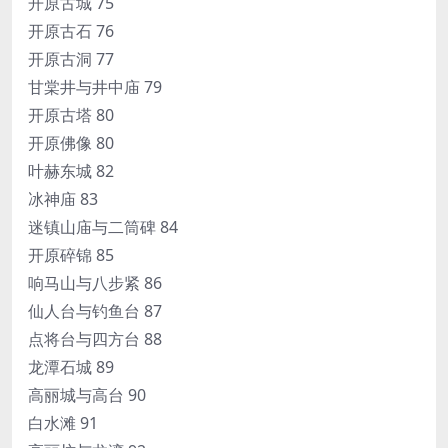
开原古城 75
开原古石 76
开原古洞 77
甘棠井与井中庙 79
开原古塔 80
开原佛像 80
叶赫东城 82
冰神庙 83
迷镇山庙与二筒碑 84
开原碎锦 85
响马山与八步紧 86
仙人台与钓鱼台 87
点将台与四方台 88
龙潭石城 89
高丽城与高台 90
白水滩 91