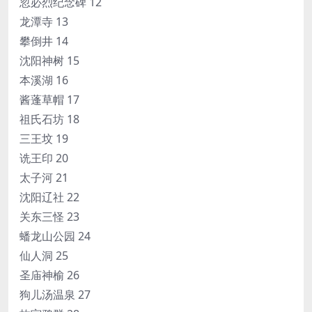
忽必烈纪念碑 12
龙潭寺 13
攀倒井 14
沈阳神树 15
本溪湖 16
酱蓬草帽 17
祖氏石坊 18
三王坟 19
诜王印 20
太子河 21
沈阳辽社 22
关东三怪 23
蟠龙山公园 24
仙人洞 25
圣庙神榆 26
狗儿汤温泉 27