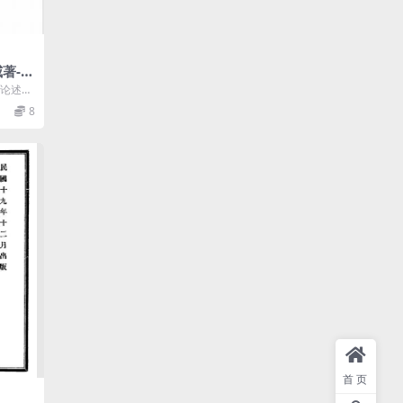
著-文
章论述上
域的拓
8
首页