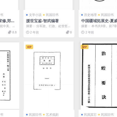
书
文学小说
民国旧书
历史地理
民国旧书
家修,郑瑞
援世宝鉴-智武编著
中国疆域拓展史-夏威
国废约运动
化供应社
庆祝中美、中
摘要： 分军政、行政、处世哲
摘要： 本书共9章。前7
8章。分述不
学、真理、参政5编。介绍有关知
古、中古、近世、现代疆
8.8
2 年前
8
2 年前
..
识 截图： 服务说明：...
展、变迁。第8章为中...
VIP
VIP
书
民国旧书
艺术戏剧
民国其它
民国旧书