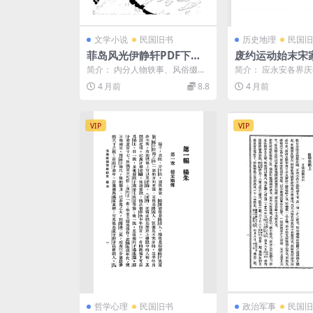
文学小说
民国旧书
历史地理
民国旧
菲岛风光伊静轩PDF下载,
废约运动始末宋
民国菲律宾研究史料
梅PDF下载,民
简介： 内分人物轶事、风俗缀
简介： 应永安各界
研究史料
拾、轶闻琐谈3编 截图： 目录：
英新约订立而著，共
4 月前
8.8
4 月前
菲人的祖先 22 ...
平等条约史略，废除运.
VIP
VIP
哲学心理
民国旧书
政治军事
民国旧