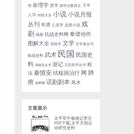
命理学
哲学
子平
理
国学治要原文
小说
小说月报
八字
对联大全
戏
丛刊
年谱
心灵学
志怪小说
剧
拳谱动作
抗战史料网
戏曲
文学
图解大全
指纹学
文学者丛刊
民国
武术
民国史
欧战史料
料
游记
相
王氏医学丛书
润德堂丛书
秦慎安
网
肺
结核病治疗
法
话剧剧本
痨
风水
袁树珊
文章展示
太平军中被难记李圭
PDF下载,太平天国运
动研究史料