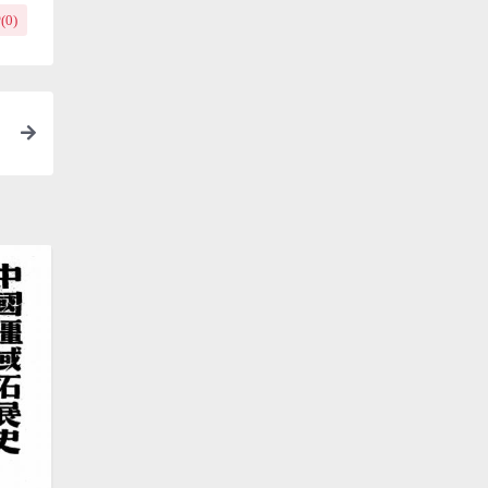
(
0
)