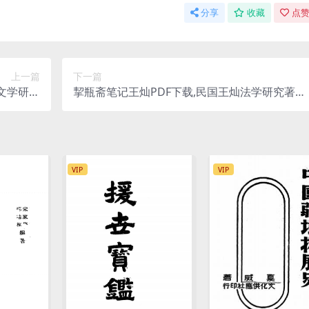
分享
收藏
点赞
上一篇
下一篇
文学研究
挈瓶斋笔记王灿PDF下载,民国王灿法学研究著作
史料
集
VIP
VIP