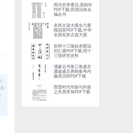
西洋史李翥仪,梁柏年
PDF下载,民国法政丛
编丛书
名胜古迹大观全六册
顾冠英PDF下载,中华
全国名胜古迹大观
前明十三陵始末图说
刘仁甫PDF下载,明十
三陵研究史料
满蒙丛书第三卷盛京
通鉴盛京典制备考内
藤虎次郎PDF下载
为
西晋时代华族与外族
理员
之关系李旭PDF下载
发
布，