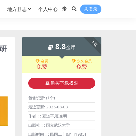
地方县志
个人中心
登录
下载
8.8
研
金币
会员
永久会员
免费
免费
购买下载权限
包含资源:
(1个)
最近更新:
2025-08-03
作者：:
夏道平,张克明
出版社：:
国立武汉大学
出版时间：:
民国二十四年[1935]