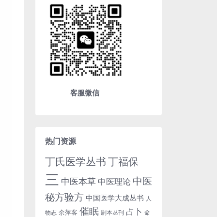
客服微信
热门资源
丁氏医学丛书
丁福保
三
中医
中医本草
中医理论
秘方验方
中国医学大成丛书
人
催眠
占卜
余萍客
物志
剧本丛刊
命