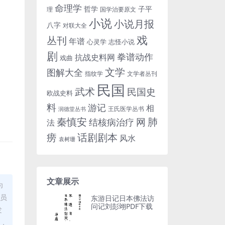
命理学
哲学
子平
理
国学治要原文
小说
小说月报
八字
对联大全
戏
丛刊
年谱
心灵学
志怪小说
剧
拳谱动作
抗战史料网
戏曲
文学
图解大全
指纹学
文学者丛刊
民国
武术
民国史
欧战史料
料
游记
相
王氏医学丛书
润德堂丛书
秦慎安
网
肺
结核病治疗
法
话剧剧本
痨
风水
袁树珊
文章展示
为
理员
东游日记日本佛法访
问记刘彭翊PDF下载
发
布，