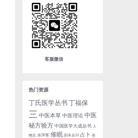
客服微信
热门资源
丁氏医学丛书
丁福保
三
中医
中医本草
中医理论
秘方验方
中国医学大成丛书
人
催眠
占卜
余萍客
物志
剧本丛刊
命