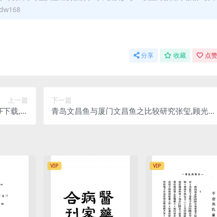
w168
分享
收藏
点赞
上一篇
下一篇
F下载,日
青岛文昌鱼与厦门文昌鱼之比较研究张玺,顾光中
人物传略
PDF下载
VIP
VIP