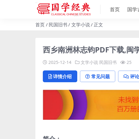
首页
国学
首页
民国旧书
文学小说
正文
西乡南洲林志钧PDF下载,闽
2025-12-14
文学小说
民国旧书
25
详情介绍
常见问题
评
简介：