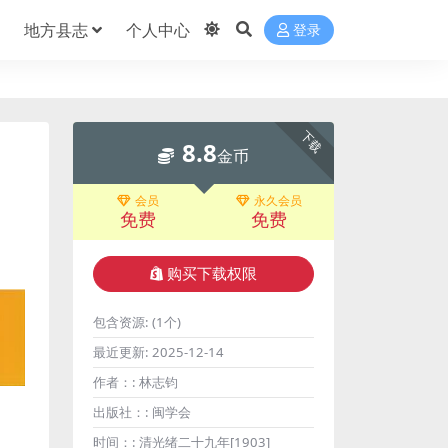
地方县志
个人中心
登录
下载
8.8
金币
会员
永久会员
免费
免费
购买下载权限
包含资源:
(1个)
最近更新:
2025-12-14
作者：:
林志钧
出版社：:
闽学会
时间：:
清光绪二十九年[1903]