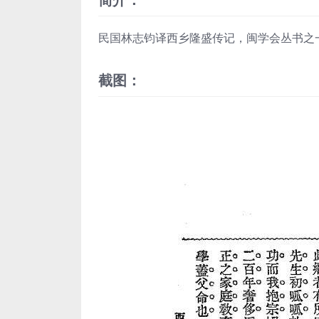
民国林志钧译西乡隆盛传记，闽学会丛书之
截图：