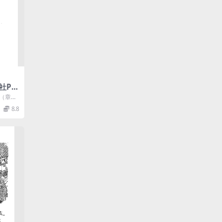
社PD
集
》（章志
），
8.8
..