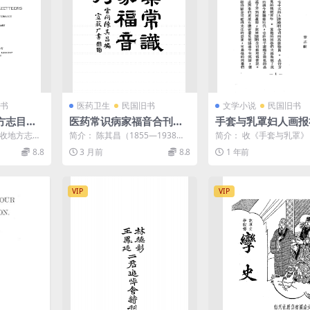
书
医药卫生
民国旧书
文学小说
民国旧书
方志目万
医药常识病家福音合刊陈
手套与乳罩妇人画报
F下载
其昌PDF下载
F下载,民国短篇小说
共收地方志书
简介： 陈其昌（1855—1938）
简介： 收《手套与乳罩
6册）。注明纂
是一位民国时期的河南名医。他
毅），《绵被》（刘呐鸥
8.8
3 月前
8.8
1 年前
早年曾为晚清贡生...
《圣处女的感情》（穆时英.
VIP
VIP