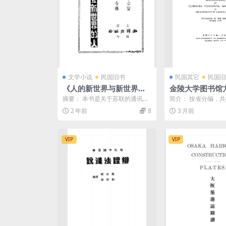
文学小说
民国旧书
民国其它
民国旧
《人的新世界与新世界的
金陵大学图书馆
人》斯屈朗著-潮锋出版社-
国鼎,储瑞棠PD
摘要： 本书是关于苏联的通讯报
简介： 按省分编，
民国三十七年[1948]-民国
告，分人创造新世界、新世界创
目2104种（2205
2 年前
8
3 月前
造人两部分。人的新世界...
修者、卷数、册...
旧书下载
VIP
VIP