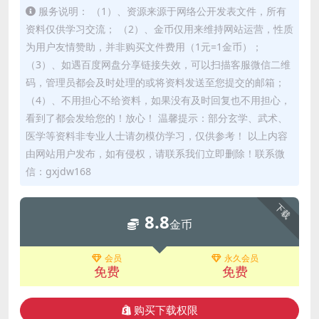
服务说明： （1）、资源来源于网络公开发表文件，所有
资料仅供学习交流； （2）、金币仅用来维持网站运营，性质
为用户友情赞助，并非购买文件费用（1元=1金币）；
（3）、如遇百度网盘分享链接失效，可以扫描客服微信二维
码，管理员都会及时处理的或将资料发送至您提交的邮箱；
（4）、不用担心不给资料，如果没有及时回复也不用担心，
看到了都会发给您的！放心！ 温馨提示：部分玄学、武术、
医学等资料非专业人士请勿模仿学习，仅供参考！ 以上内容
由网站用户发布，如有侵权，请联系我们立即删除！联系微
信：gxjdw168
下载
8.8
金币
会员
永久会员
免费
免费
购买下载权限