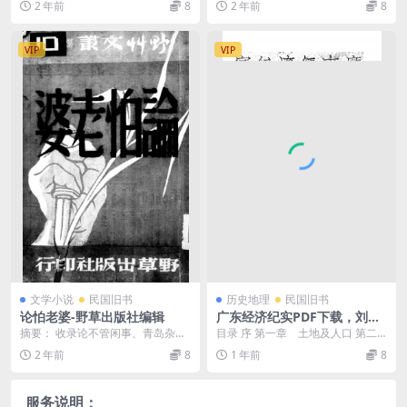
2 年前
8
2 年前
8
戎马生涯等方面论...
安徽省党部执...
VIP
VIP
文学小说
民国旧书
历史地理
民国旧书
论怕老婆-野草出版社编辑
广东经济纪实PDF下载，刘懋
初编，民国广东史料
摘要： 收录论不管闲事、青岛杂
目录 序 第一章 土地及人口 第二
忆、论怕老婆、贾芸论等文章 截
章 矿产 第一节 煤矿 第二...
2 年前
8
1 年前
8
图： 服务说明： （...
服务说明：