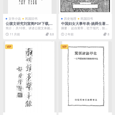
文学小说
民国旧书
历史地理
民国旧书
公牍文研究刘宣阁PDF下载,古
中国妇女大事年表-姚舜生著-
代公牍文学研究
女子书店
简介： 共10章。讲述公牍文体裁、
摘要： 起自黄帝，讫于现代，按年
分类、格式及公文处理等。书前
记述妇女大事，取材于《二十四
11 月前
8.8
2 年前
8
冠：引言 截图： ...
史》、《清朝东华录》...
VIP
VIP