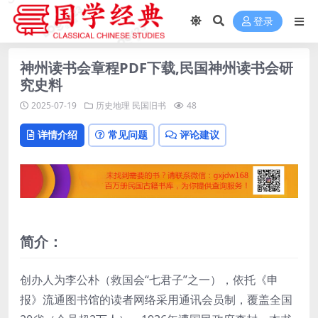
登录
神州读书会章程PDF下载,民国神州读书会研
究史料
2025-07-19
历史地理
民国旧书
48
详情介绍
常见问题
评论建议
简介：
创办人为李公朴（救国会“七君子”之一），依托《申
报》流通图书馆的读者网络采用通讯会员制，覆盖全国