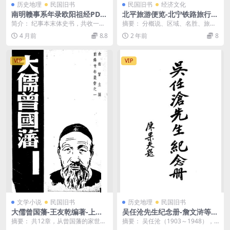
历史地理
民国旧书
民国旧书
经济文化
南明赣事系年录欧阳祖经PDF
北平旅游便览-北宁铁路旅行指
下载
南丛刋
简介： 纪事本末体史书，共收一百
摘要： 分概说、区域、名胜、旅
件事。记崇祯十七年（1644）至永
店、饭庄、交通、商肆、剧社与游
4 月前
8.8
2 年前
8
历十五年（16...
戏场、浴堂、医院、机...
VIP
VIP
文学小说
民国旧书
历史地理
民国旧书
大儒曾国藩-王友乾编著-上海
吴任沧先生纪念册-詹文浒等
前锋社
著-中美日报印刷所
摘要： 共12章，从曾国藩的家世、
摘要： 吴任沧（1903～1948），
少年生活、所受教育、仕路经历、
曾在国民党中央组织部任职、继任