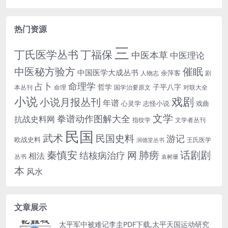
热门资源
三
丁氏医学丛书
丁福保
中医本草
中医理论
中医秘方验方
催眠
中国医学大成丛书
余萍客
人物志
剧
命理学
占卜
哲学
子平八字
本丛刊
命理
国学治要原文
对联大全
小说
戏剧
小说月报丛刊
年谱
心灵学
志怪小说
戏曲
文学
拳谱动作图解大全
抗战史料网
指纹学
文学者丛刊
民国
武术
民国史料
游记
欧战史料
王氏医学
润德堂丛书
话剧剧
秦慎安
网
肺痨
结核病治疗
相法
丛书
袁树珊
本
风水
文章展示
太平军中被难记李圭PDF下载,太平天国运动研究