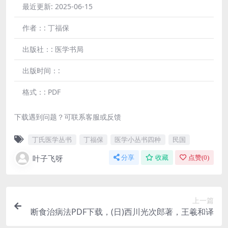
最近更新:
2025-06-15
作者：:
丁福保
出版社：:
医学书局
出版时间：:
格式：:
PDF
下载遇到问题？可联系客服或反馈
丁氏医学丛书
丁福保
医学小丛书四种
民国
叶子飞呀
分享
收藏
点赞(
0
)
上一篇
断食治病法PDF下载，(日)西川光次郎著，王羲和译