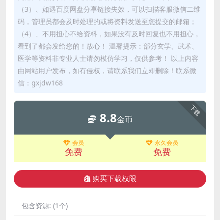
（3）、如遇百度网盘分享链接失效，可以扫描客服微信二维
码，管理员都会及时处理的或将资料发送至您提交的邮箱；
（4）、不用担心不给资料，如果没有及时回复也不用担心，
看到了都会发给您的！放心！ 温馨提示：部分玄学、武术、
医学等资料非专业人士请勿模仿学习，仅供参考！ 以上内容
由网站用户发布，如有侵权，请联系我们立即删除！联系微
信：gxjdw168
下载
8.8
金币
会员
永久会员
免费
免费
购买下载权限
包含资源:
(1个)