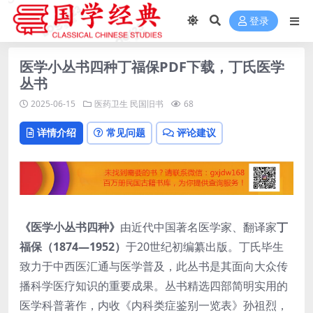
登录
医学小丛书四种丁福保PDF下载，丁氏医学
丛书
2025-06-15
医药卫生
民国旧书
68
详情介绍
常见问题
评论建议
《医学小丛书四种》
由近代中国著名医学家、翻译家
丁
福保（1874—1952）
于20世纪初编纂出版。丁氏毕生
致力于中西医汇通与医学普及，此丛书是其面向大众传
播科学医疗知识的重要成果。丛书精选四部简明实用的
医学科普著作，内收《内科类症鉴别一览表》孙祖烈，