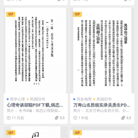
说明： （1...
列题目若干 截图：...
VIP
VIP
哲学心理
民国旧书
历史地理
民国旧书
心理奇谈胡聪PDF下载,病态心
万寿山名胜核实录吴质生PDF
理学研究,心理改造丛书
下载,颐和园万寿山史料
简介： 全书4编：病态心理面面
简介： 北京万寿山名胜介绍。分山
观，心理卫生漫步。疗心术，自知
前八大处、山后各处、园外各名迹3
11 月前
8.8
1 年前
8.8
之明等 截图： 目录...
部分，考证建筑物...
VIP
VIP