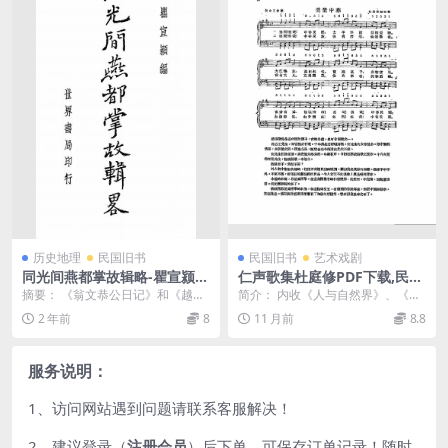
历史地理
民国旧书
民国旧书
艺术戏剧
同光间燕都掌故辑略-瞿宣颍编
仁声歌集杜庭修PDF下载,民国
辑
歌曲谱集
摘要： 《翁文恭公日记》和《越缦
简介： 内收《人与自然界》、《全
堂日记》辑录。分宫苑、名胜、庙
国运动大会会歌》、《星空》、All
2 年前
8
11 月前
8.8
宇、园林、第宅、陵...
throug...
服务说明：
1、访问网站遇到问题请联系客服解决！
2、建议登录（
注册会员
）后下单，可保存订单记录！随时