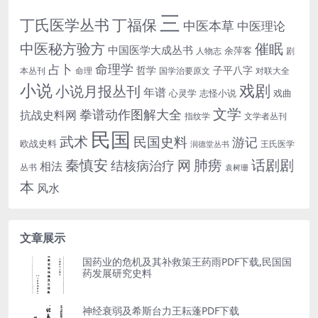
三
丁氏医学丛书
丁福保
中医本草
中医理论
中医秘方验方
催眠
中国医学大成丛书
余萍客
人物志
剧
命理学
占卜
哲学
子平八字
本丛刊
命理
国学治要原文
对联大全
小说
戏剧
小说月报丛刊
年谱
心灵学
志怪小说
戏曲
文学
拳谱动作图解大全
抗战史料网
指纹学
文学者丛刊
民国
武术
民国史料
游记
欧战史料
王氏医学
润德堂丛书
话剧剧
秦慎安
网
肺痨
结核病治疗
相法
丛书
袁树珊
本
风水
文章展示
国药业的危机及其补救策王药雨PDF下载,民国国
药发展研究史料
神经衰弱及希斯台力王耘蓬PDF下载