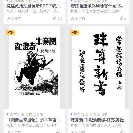
医药卫生
民国旧书
历史地理
民国旧书
急症救治法姚昶绪PDF下载,姚
都江堰流域兴利除害计画书-官
昶绪著作
兴文著-都江堰水利史料
简介： 姚昶绪，近代药剂师，亦著
摘要： 民国时期官兴文总结多年水
有《病人看护法》《男女秘密病自
利工作经验写出《都江堰流域兴利
8 月前
8.8
2 年前
8
医法》等。 《急症...
除害计画书》，指出...
VIP
VIP
文学小说
民国旧书
教育管理
民国旧书
《闵豪生奇游记》步耳革著，
珠算新书-程焕慈编-江苏虞社
魏以新译-华通书局-民国22[19
摘要： 吹牛大王历险记早期译本。
摘要： 本书为民国珠算入门级教科
33]-民国小说下载
闵豪生奇游记pdf下载 截图： 服务
书，介绍珠算加减乘除等方法，附
3 年前
8
2 年前
8