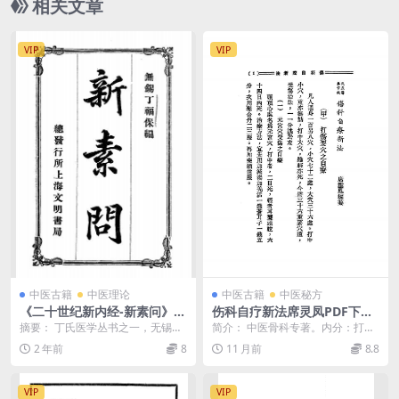
相关文章
VIP
VIP
中医古籍
中医理论
中医古籍
中医秘方
《二十世纪新内经-新素问》丁
伤科自疗新法席灵凤PDF下载,
福保编-文明书局-新素问下载
民国跌打损伤治疗秘方
摘要： 丁氏医学丛书之一，无锡丁
简介： 中医骨科专著。内分：打伤
福保辑，第1集新素问，说明卫生、
要穴之自疗、各种跌打损伤之自
2 年前
8
11 月前
8.8
保健、长寿及防病...
疗、接骨法与骨伤自疗...
VIP
VIP