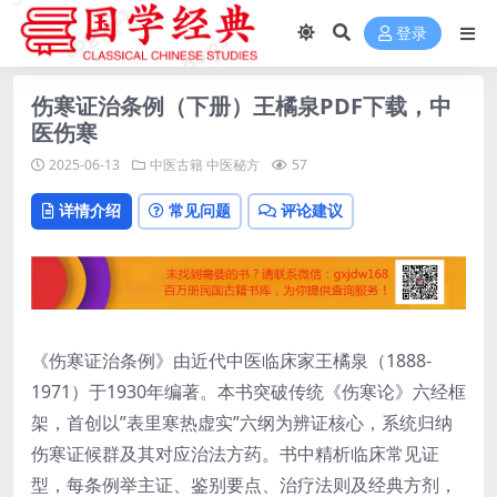
登录
伤寒证治条例（下册）王橘泉PDF下载，中
医伤寒
2025-06-13
中医古籍
中医秘方
57
详情介绍
常见问题
评论建议
《伤寒证治条例》由近代中医临床家王橘泉（1888-
1971）于1930年编著。本书突破传统《伤寒论》六经框
架，首创以”表里寒热虚实”六纲为辨证核心，系统归纳
伤寒证候群及其对应治法方药。书中精析临床常见证
型，每条例举主证、鉴别要点、治疗法则及经典方剂，