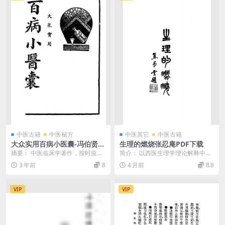
中医古籍
中医秘方
中医其它
中医古籍
大众实用百病小医囊-冯伯贤新
生理的燃烧张忍庵PDF下载
编-上海中央书店-民国26[193
摘要： 中医临床学著作，按时疫、
简介： 以西医生理学理论解释中医
7]
内、外、妇、儿、杂症等分类，介
学说，说明阴虚、阳虚体质的相对
3 年前
8
4 月前
8.8
绍各种常见病症的中...
症候、诊察及疗养 ...
VIP
VIP