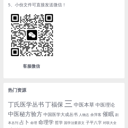
5、小份文件可直接发送微信！
客服微信
热门资源
三
丁氏医学丛书
丁福保
中医本草
中医理论
中医秘方验方
催眠
中国医学大成丛书
余萍客
人物志
剧
命理学
占卜
哲学
子平八字
本丛刊
命理
国学治要原文
对联大全