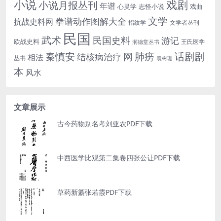
小说
戏剧
小说月报丛刊
年谱
心灵学
志怪小说
戏曲
文学
拳谱动作图解大全
抗战史料网
指纹学
文学者丛刊
民国
武术
民国史料
游记
欧战史料
王氏医学
润德堂丛书
话剧剧
秦慎安
网
肺痨
结核病治疗
相法
丛书
袁树珊
本
风水
文章展示
古今药物别名考刘亚农PDF下载
中西医学比观第二集卷四张公让PDF下载
草药新纂张若霞PDF下载