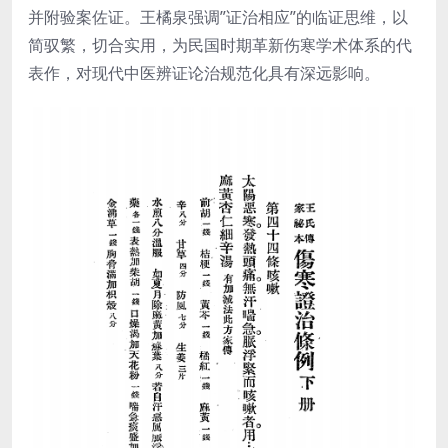
并附验案佐证。王橘泉强调”证治相应”的临证思维，以
简驭繁，切合实用，为民国时期革新伤寒学术体系的代
表作，对现代中医辨证论治规范化具有深远影响。