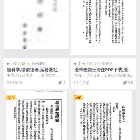
中医古籍
中医理论
中医古籍
中医秘方
痘科学,缪俊德著,延龄医社,中
医林改错王清任PDF下载,医林
医诊疗丛书
改错民国版
中医诊疗丛书之一，缪俊德著，延
简介： 内分2卷。上卷以论脏腑为
龄医社1935年出版
主，纠正前人脏腑理论及其所绘脏
2 年前
8
9 月前
8.8
腑图中谬误。兼辨5...
VIP
VIP