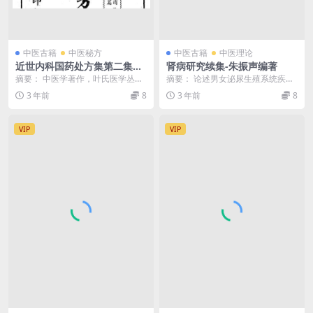
中医古籍
中医秘方
中医古籍
中医理论
近世内科国药处方集第二集叶
肾病研究续集-朱振声编著
橘泉-叶氏医学丛书-民国三十
摘要： 中医学著作，叶氏医学丛书
摘要： 论述男女泌尿生殖系统疾
年
之一，详细介绍内科疾病，以西方
病，尤其是性病的病因、症状、并
3 年前
8
3 年前
8
药学分类法分类，治...
发症及中医的理法方药...
VIP
VIP