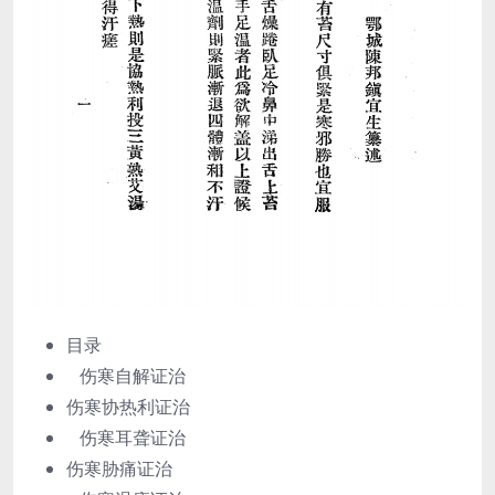
目录
伤寒自解证治
伤寒协热利证治
伤寒耳聋证治
伤寒胁痛证治