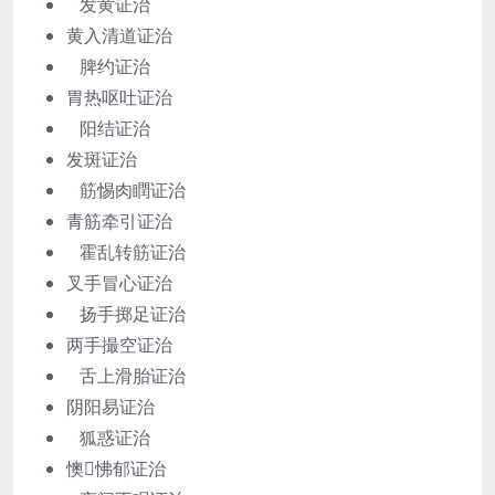
发黄证治
黄入清道证治
脾约证治
胃热呕吐证治
阳结证治
发斑证治
筋惕肉瞤证治
青筋牵引证治
霍乱转筋证治
叉手冒心证治
扬手掷足证治
两手撮空证治
舌上滑胎证治
阴阳易证治
狐惑证治
懊怫郁证治