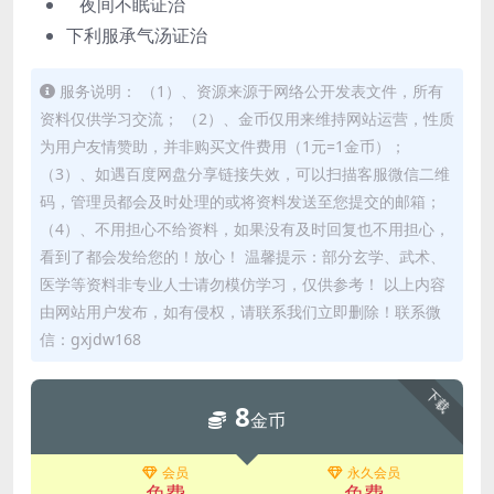
夜间不眠证治
下利服承气汤证治
服务说明： （1）、资源来源于网络公开发表文件，所有
资料仅供学习交流； （2）、金币仅用来维持网站运营，性质
为用户友情赞助，并非购买文件费用（1元=1金币）；
（3）、如遇百度网盘分享链接失效，可以扫描客服微信二维
码，管理员都会及时处理的或将资料发送至您提交的邮箱；
（4）、不用担心不给资料，如果没有及时回复也不用担心，
看到了都会发给您的！放心！ 温馨提示：部分玄学、武术、
医学等资料非专业人士请勿模仿学习，仅供参考！ 以上内容
由网站用户发布，如有侵权，请联系我们立即删除！联系微
信：gxjdw168
下载
8
金币
会员
永久会员
免费
免费