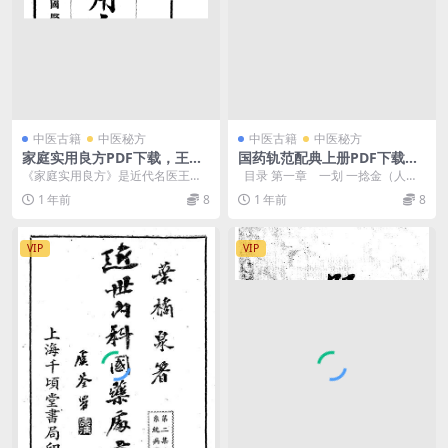
中医古籍
中医秘方
中医古籍
中医秘方
家庭实用良方PDF下载，王氏
国药轨范配典上册PDF下载高
医学丛书之一
月如著
《家庭实用良方》是近代名医王景
目录 第一章 一划 一捻金（人参
贤编纂的一部通俗中医验方集，成
一捻金一捻金散八仙牛郎散） ...
1 年前
8
1 年前
8
书于20世纪30年代...
VIP
VIP