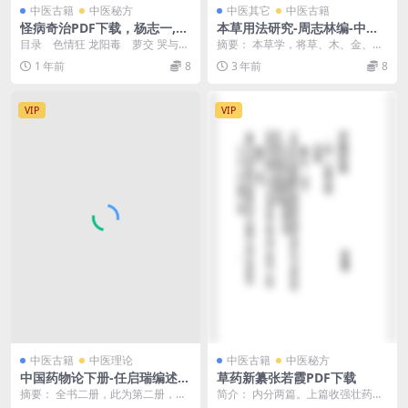
中医古籍
中医秘方
中医其它
中医古籍
怪病奇治PDF下载，杨志一,朱
本草用法研究-周志林编-中华
振声编辑
书局-民国三十七年[1948]
目录 色情狂 龙阳毒 萝交 哭与笑
摘要： 本草学，将草、木、金、
阴挺 夜行症 砂淋 ...
石、水、土、鸟、兽、虫、鱼中的
1 年前
8
3 年前
8
入药部分，依效用分成...
VIP
VIP
中医古籍
中医理论
中医古籍
中医秘方
中国药物论下册-任启瑞编述-
草药新纂张若霞PDF下载
启智书局
摘要： 全书二册，此为第二册，内
简介： 内分两篇。上篇收强壮药、
分卷三下、卷四、卷五，以药物的
行气药、止痛宁睡药、吐药、发表