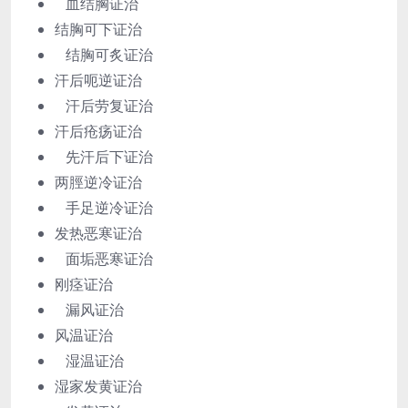
血结胸证治
结胸可下证治
结胸可炙证治
汗后呃逆证治
汗后劳复证治
汗后疮疡证治
先汗后下证治
两脛逆冷证治
手足逆冷证治
发热恶寒证治
面垢恶寒证治
刚痉证治
漏风证治
风温证治
湿温证治
湿家发黄证治