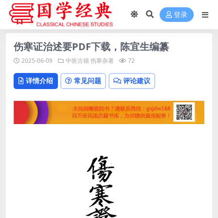
登录
伤寒证治述要PDF下载，陈宜生编纂
2025-06-09
中医古籍
伤寒杂著
72
详情介绍
常见问题
评论建议