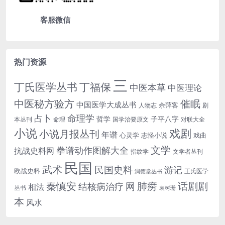
客服微信
热门资源
三
丁氏医学丛书
丁福保
中医本草
中医理论
中医秘方验方
催眠
中国医学大成丛书
余萍客
人物志
剧
命理学
占卜
哲学
子平八字
本丛刊
命理
国学治要原文
对联大全
小说
戏剧
小说月报丛刊
年谱
心灵学
志怪小说
戏曲
文学
拳谱动作图解大全
抗战史料网
指纹学
文学者丛刊
民国
武术
民国史料
游记
欧战史料
王氏医学
润德堂丛书
话剧剧
秦慎安
网
肺痨
结核病治疗
相法
丛书
袁树珊
本
风水