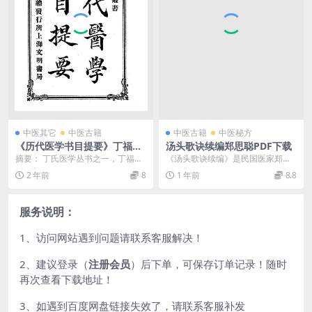
中医其它
中医古籍
中医古籍
中医秘方
《历代医学书目提要》丁福保
汤头歌诀续编郑思聪PDF下载
编纂-文明书局-清宣统二年[19
摘要： 丁氏医学丛书之一，丁福保
《汤头歌诀续编》是民国医家郑思
10]-pdf古籍下载
编纂，辑录历代所见中医学著作。
聪于1934年编纂的重要中医方剂学
2 年前
8
1 年前
8.8
历代医学书目提要p...
著作（上海中医书...
服务说明：
1、访问网站遇到问题请联系客服解决！
2、建议登录（
注册会员
）后下单，可保存订单记录！随时
再次查看下载地址！
3、如遇到百度网盘链接失效了，请联系客服补发