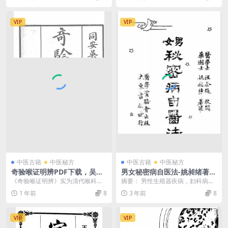
保健、长寿及防病...
VIP
VIP
中医古籍
中医秘方
中医古籍
中医秘方
奇验喉证明辨PDF下载，吴锡
男女秘密病自医法-姚昶绪著
璜校订
述-医学实验会-1919
《奇验喉证明辨》实为清代喉科名
摘要： 男性生殖器疾病，妇科病，
医屠燮臣（字彝尊）所著，近代闽
全书分为3卷：男子部、女子部、杂
1 年前
8
3 年前
8
南医家吴锡璜（字瑞甫...
治部，男女秘密病...
VIP
VIP