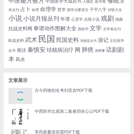
中医秘方验方
催眠
中国医学大成丛书
余萍客
人物志
剧
命理学
占卜
哲学
子平八字
本丛刊
命理
国学治要原文
对联大全
小说
戏剧
小说月报丛刊
年谱
心灵学
志怪小说
戏曲
文学
拳谱动作图解大全
抗战史料网
指纹学
文学者丛刊
民国
武术
民国史料
游记
欧战史料
王氏医学
润德堂丛书
话剧剧
秦慎安
网
肺痨
结核病治疗
相法
丛书
袁树珊
本
风水
文章展示
古今药物别名考刘亚农PDF下载
中西医学比观第二集卷四张公让PDF下载
草药新纂张若霞PDF下载