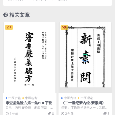
相关文章
VIP
VIP
中医古籍
中医秘方
中医古籍
中医理论
审查征集验方第一集PDF下载
《二十世纪新内经-新素问》丁
福保编-文明书局-新素问下载
目录 内科 传染病 痢疾 霍乱 黄
摘要： 丁氏医学丛书之一，无锡丁
疸 疟疾 瘟疫 时令病...
福保辑，第1集新素问，说明卫生、
1 年前
8
2 年前
8