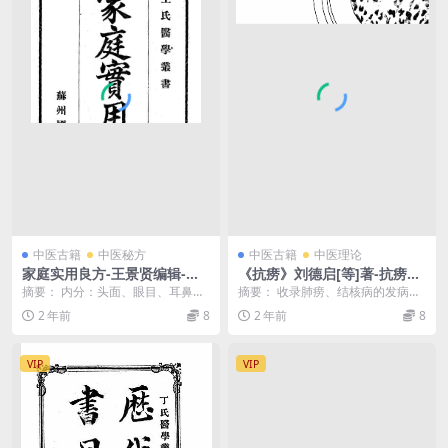
中医古籍
中医秘方
中医古籍
中医理论
家庭实用良方-王景贤编辑-中
《抗痨》刘德启[等]著-抗痨出
国医学研究社
版部-民国30[1941]-肺痨治疗
摘要： 内分：头面、眼目、耳鼻、
摘要： 收录肺痨、结核病的发病原
下载
中风、儿科、杂治、忽救中毒等53
理及治疗方法。抗痨pdf下载 截
2 年前
8
2 年前
8
门。简介一般疾病...
图： 服务说明：...
VIP
VIP