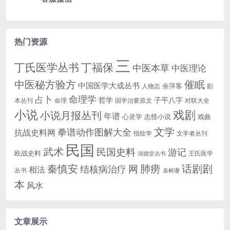
热门资源
三
丁氏医学丛书
丁福保
中医本草
中医理论
中医秘方验方
催眠
中国医学大成丛书
余萍客
人物志
剧
命理学
占卜
哲学
子平八字
本丛刊
命理
国学治要原文
对联大全
小说
戏剧
小说月报丛刊
年谱
心灵学
志怪小说
戏曲
文学
拳谱动作图解大全
抗战史料网
指纹学
文学者丛刊
民国
武术
民国史料
游记
欧战史料
王氏医学
润德堂丛书
话剧剧
秦慎安
网
肺痨
结核病治疗
相法
丛书
袁树珊
本
风水
文章展示