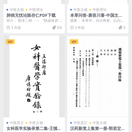
中医古籍
中医理论
中医古籍
中医理论
肺病无忧论陈存仁PDF下载
本草问答-唐容川著-中国文学
书局-民国24[1935]
简介： 附录二种：一、“阴虚体质”
摘要： 本草学，内分两卷。以问答
之食品单 二、膏滋补药方之意义 截
形式讲述中医方剂药学知识。本草
3 月前
8.8
3 年前
8
图： 目录：...
问答pdf下载 截...
VIP
VIP
中医其它
中医古籍
中医其它
中医古籍
女科医学实验录第二集-王慎轩
汉药新觉上集第一册-郭若定