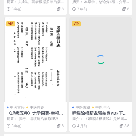
著-苏州国医书社
著-郭氏医所-民国二十六年[19
摘要： 共4集。著者根据多年治病
摘要： 本草学，总论分4编，介绍
37]
经验写成，载录妇女经带、胎产诸
中日的本草学沿革、药物作用原
3 年前
8
3 年前
8
症治验 截图： 服...
理、体内代谢、剂型、...
VIP
VIP
中医古籍
中医理论
中医古籍
中医理论
《虚痨五种》尤学周著-幸福书
哮喘除根新说郭柏良PDF下载,
局-1931-肺痨下载
民国哮喘治疗研究
摘要： 肺痨、结核病治病原理及治
简介： 《哮喘除根新说》是民国时
疗方法，后附中医配方。虚痨五种p
期的一部中医哮喘防治专著，由医
3 年前
8
4 月前
8.8
df下载 截图：...
家郭纶（亦作郭柏良...