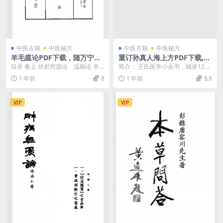
中医古籍
中医秘方
中医古籍
中医秘方
羊毛瘟论PDF下载，随万宁原
重订孙真人海上方PDF下载,中
著，中国医学大成
医秘方验方
目录 卷上 伏邪穷源论 温病论 羊
简介： 王氏医学小丛书，辑录120
毛论 辨惑论 老少男女贫富不同治
余种常见病症的单验方，每病均编
1 年前
8
1 年前
8.8
...
成七言歌诀 截图...
VIP
VIP