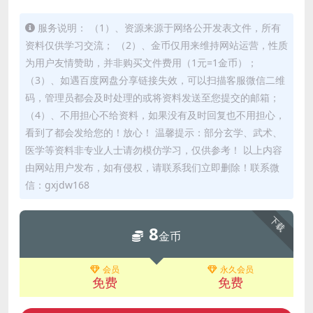
服务说明： （1）、资源来源于网络公开发表文件，所有
资料仅供学习交流； （2）、金币仅用来维持网站运营，性质
为用户友情赞助，并非购买文件费用（1元=1金币）；
（3）、如遇百度网盘分享链接失效，可以扫描客服微信二维
码，管理员都会及时处理的或将资料发送至您提交的邮箱；
（4）、不用担心不给资料，如果没有及时回复也不用担心，
看到了都会发给您的！放心！ 温馨提示：部分玄学、武术、
医学等资料非专业人士请勿模仿学习，仅供参考！ 以上内容
由网站用户发布，如有侵权，请联系我们立即删除！联系微
信：gxjdw168
下载
8
金币
会员
永久会员
免费
免费