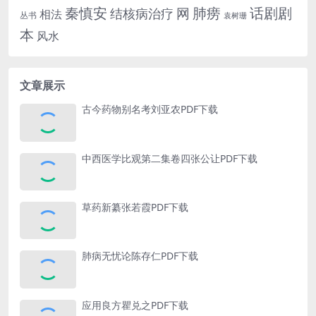
话剧剧
秦慎安
网
肺痨
结核病治疗
相法
丛书
袁树珊
本
风水
文章展示
古今药物别名考刘亚农PDF下载
中西医学比观第二集卷四张公让PDF下载
草药新纂张若霞PDF下载
肺病无忧论陈存仁PDF下载
应用良方瞿兑之PDF下载