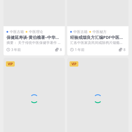
中医古籍
中医理论
中医古籍
中医秘方
保健延寿谈-黄伯樵著–中华书
经验戒烟良方汇编PDF中医古
局-民国三十七年[1948]
籍下载，齐家本集
摘要： 关于传统中医保健学著作 截
汇各中医家及民间戒除鸦片烟瘾经
图： 服务说明： （1）、加入VIP会
验方82个。书后附治疗痢疾良方22
3 年前
8
1 年前
8
员，全站...
个
VIP
VIP