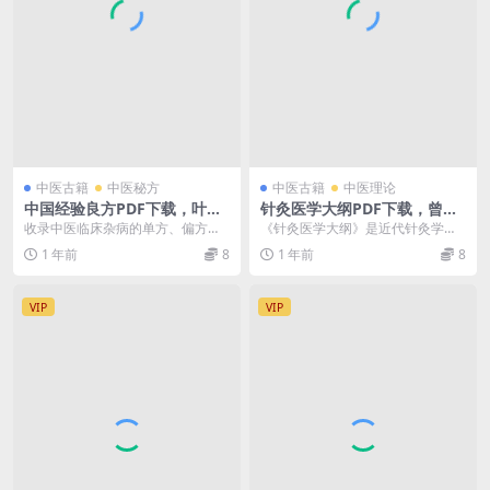
中医古籍
中医秘方
中医古籍
中医理论
中国经验良方PDF下载，叶瑗
针灸医学大纲PDF下载，曾天
编辑
治编
收录中医临床杂病的单方、偏方与
《针灸医学大纲》是近代针灸学家
秘方百余种。简介其药味、炮制、
曾天治（1902-1948）撰成的革新
1 年前
8
1 年前
8
服法、辨证加减、功用...
性著作。该书...
VIP
VIP