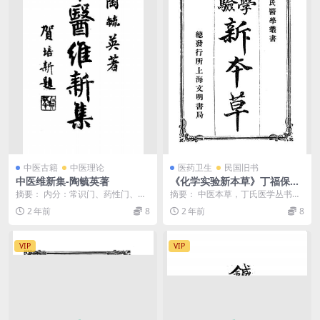
中医古籍
中医理论
医药卫生
民国旧书
中医维新集-陶毓英著
《化学实验新本草》丁福保译
述-文明书局-宣统元年[1909]-
摘要： 内分：常识门、药性门、四
摘要： 中医本草，丁氏医学丛书之
pdf古籍下载
诊门、治疗门四部分。介绍中医保
一，丁福保译，分：麻醉剂、兴奋
2 年前
8
2 年前
8
健与诊断治疗常识，...
剂、解热清凉剂、驱...
VIP
VIP