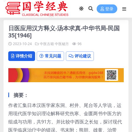
登录
日医应用汉方释义-汤本求真-中华书局-民国
35[1946]
2023-10-24
中医古籍
中医秘方
96
详情介绍
常见问题
评论建议
摘要：
作者汇集日本汉医学家东洞、村井、尾台等人学说，运
用现代医学知识理论解释研究伤寒、金匮两书中医方的
组成与功用，共91方。并比较中西医之长短，探讨现代
医学临床治疗中的错误。书末附：熊胆、雄黄、治带