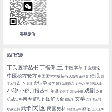
客服微信
热门资源
三
丁氏医学丛书
丁福保
中医本草
中医理论
中医秘方验方
催眠
中国医学大成丛书
余萍客
人物志
剧
命理学
占卜
哲学
子平八字
本丛刊
命理
国学治要原文
对联大全
小说
戏剧
小说月报丛刊
年谱
心灵学
志怪小说
戏曲
文学
拳谱动作图解大全
抗战史料网
指纹学
文学者丛刊
民国
武术
民国史料
游记
欧战史料
王氏医学
润德堂丛书