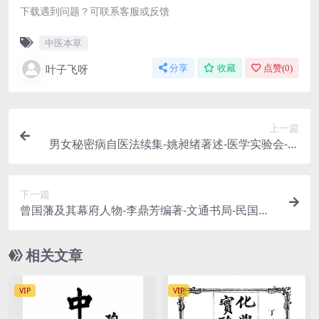
下载遇到问题？可联系客服或反馈
中医本草
叶子飞呀
分享
收藏
点赞(
0
)
上一篇
男女秘密病自医法续集-姚昶绪著述-医学实验会-民
国二十二年七月[1933.7]
下一篇
曾国藩及其幕府人物-李鼎芳编著-文通书局-民国三
十六年[1947]
相关文章
VIP
VIP