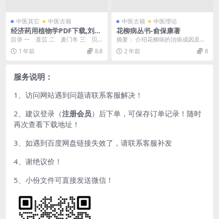
中医其它
中医古籍
中医古籍
中医理论
经济药用植物学PDF下载,刘宝
花柳病丛书-俞保康著
善,周太炎编
目录 一 薏苡 二 麦门冬 三 贝
摘要： 介绍花柳病的治病成因及治
母 四 山药 五 ...
疗过程 截图：
1 年前
8.8
2 年前
8
服务说明：
1、访问网站遇到问题请联系客服解决！
2、建议登录（
注册会员
）后下单，可保存订单记录！随时
再次查看下载地址！
3、如遇到百度网盘链接失效了，请联系客服补发
4、谢绝议价！
5、小份文件可直接发送微信！