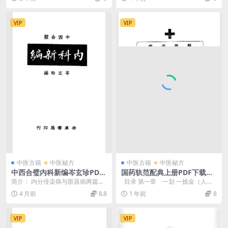
门。简介一般疾病...
VIP
VIP
中医古籍
中医秘方
中医古籍
中医秘方
中西合璧内科新编岑玄珍PDF
国药轨范配典上册PDF下载高
下载
月如著
简介： 内分传染病与脏器病两篇。
目录 第一章 一划 一捻金（人参
以中西两种医学观点阐述每种病的
一捻金一捻金散八仙牛郎散） ...
4 月前
8.8
1 年前
8
病因及症状，并将中...
VIP
VIP