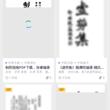
中医古籍
中医理论
中医古籍
中医秘方
制药指南PDF下载，张睿编著
《虚劳集》顾膺陀编著-顾氏医
室-民国二十二年[1933]-虚劳
目录 甘草 黄耆 白术 苍术 萎蕤
摘要： 内分3卷。卷1讲虚劳病证的
集下载
芍药 丹皮 肉苁蓉 ...
原因、证候、脉象、治则、用药、
1 年前
8
3 年前
8
调养及预防；卷2...
VIP
VIP