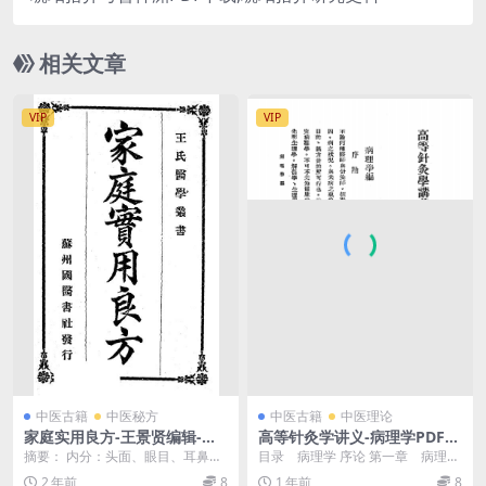
相关文章
VIP
VIP
中医古籍
中医秘方
中医古籍
中医理论
家庭实用良方-王景贤编辑-中
高等针灸学讲义-病理学PDF下
国医学研究社
载，缪绍予编译，针灸自学
摘要： 内分：头面、眼目、耳鼻、
目录 病理学 序论 第一章 病理学
中风、儿科、杂治、忽救中毒等53
总论 第一节 病理学之分类 ...
2 年前
8
1 年前
8