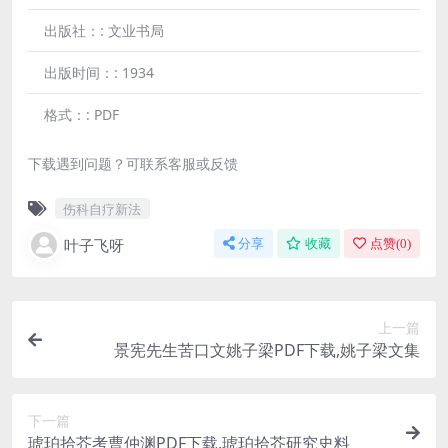
出版社：:
文业书局
出版时间：:
1934
格式：:
PDF
下载遇到问题？可联系客服或反馈
伤科自疗新法
叶子飞呀
分享
收藏
点赞(
0
)
上一篇
景宪先生苦口文姚子梁PDF下载,姚子梁文集
下一篇
琥珀拾芥考曹仲渊PDF下载,琥珀拾芥研究史料