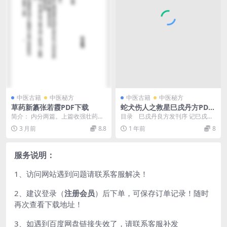
中医古籍
中医秘方
中医古籍
中医秘方
草药新纂张若霞PDF下载
蛇犬伤人之救星巳戌丹方PDF
下载
简介： 内分两篇。上篇收强壮药、
目录 巳戌丹良方发刊序 记巳戌丹
行气药、止痛宁睡药、吐药、发表
原方之由来 巳戌丹原方 巳戌丹治
3 月前
8.8
1 年前
8
药、祛痰药等15类...
验 ...
服务说明：
1、访问网站遇到问题请联系客服解决！
2、建议登录（
注册会员
）后下单，可保存订单记录！随时
再次查看下载地址！
3、如遇到百度网盘链接失效了，请联系客服补发