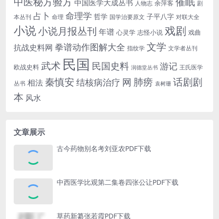
中医秘方验方
催眠
中国医学大成丛书
余萍客
人物志
剧
命理学
占卜
哲学
子平八字
本丛刊
命理
国学治要原文
对联大全
小说
戏剧
小说月报丛刊
年谱
心灵学
志怪小说
戏曲
文学
拳谱动作图解大全
抗战史料网
指纹学
文学者丛刊
民国
武术
民国史料
游记
欧战史料
王氏医学
润德堂丛书
话剧剧
秦慎安
网
肺痨
结核病治疗
相法
丛书
袁树珊
本
风水
文章展示
古今药物别名考刘亚农PDF下载
中西医学比观第二集卷四张公让PDF下载
草药新纂张若霞PDF下载