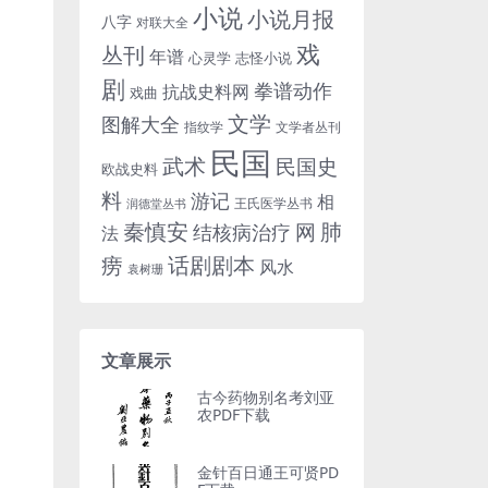
小说
小说月报
八字
对联大全
戏
丛刊
年谱
心灵学
志怪小说
剧
拳谱动作
抗战史料网
戏曲
文学
图解大全
指纹学
文学者丛刊
民国
武术
民国史
欧战史料
料
游记
相
王氏医学丛书
润德堂丛书
秦慎安
网
肺
结核病治疗
法
话剧剧本
痨
风水
袁树珊
文章展示
古今药物别名考刘亚
农PDF下载
金针百日通王可贤PD