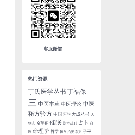
客服微信
热门资源
丁氏医学丛书
丁福保
三
中医
中医本草
中医理论
秘方验方
中国医学大成丛书
人
催眠
占卜
余萍客
物志
剧本丛刊
命
命理学
哲学
子平
理
国学治要原文