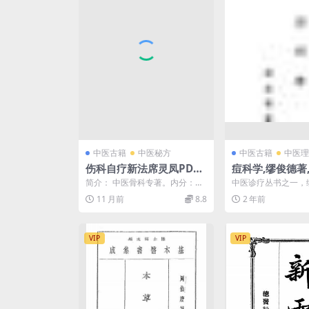
中医古籍
中医秘方
中医古籍
中医理
伤科自疗新法席灵凤PDF
痘科学,缪俊德著
下载,民国跌打损伤治疗秘
社,中医诊疗丛书
简介： 中医骨科专著。内分：打
中医诊疗丛书之一，
方
伤要穴之自疗、各种跌打损伤之
延龄医社1935年出
11 月前
8.8
2 年前
自疗、接骨法与骨伤自疗...
VIP
VIP