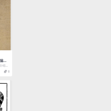
编纂-
国十
，介绍少
载
式、脚
8
.