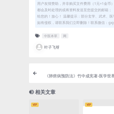
用户友情赞助，并非购买文件费用（1元=1金币
都会及时处理的或将资料发送至您提交的邮箱； 
给您的！放心！ 温馨提示：部分玄学、武术、医
如有侵权，请联系我们立即删除！联系微信：gxjd
中医本草
网
叶子飞呀
《肺痨病预防法》竹中成宪著-医学世界
绪三十四年[1908]-肺痨病
相关文章
VIP
VIP