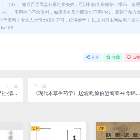
）； （3）、如遇百度网盘分享链接失效，可以扫描客服微信二维码，管
（4）、不用担心不给资料，如果没有及时回复也不用担心，看到了都会
学等资料非专业人士请勿模仿学习，仅供参考！ 以上内容由网站用户发
w168
分享
收藏
点赞
上一篇
下一篇
社-清光
《现代本草生药学》赵燏黄,徐伯鋆编著-中华民
预防法下载
药学会-民国二十三年[1934]
VIP
VIP