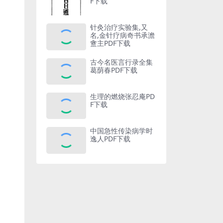
F下载
针灸治疗实验集,又
名,金针疗病奇书承澹
盦主PDF下载
古今名医言行录全集
葛荫春PDF下载
生理的燃烧张忍庵PD
F下载
中国急性传染病学时
逸人PDF下载