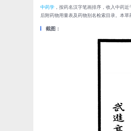
中药学
，按药名汉字笔画排序，收入中药近
后附药物用量表及药物别名检索目录。本草药
截图：