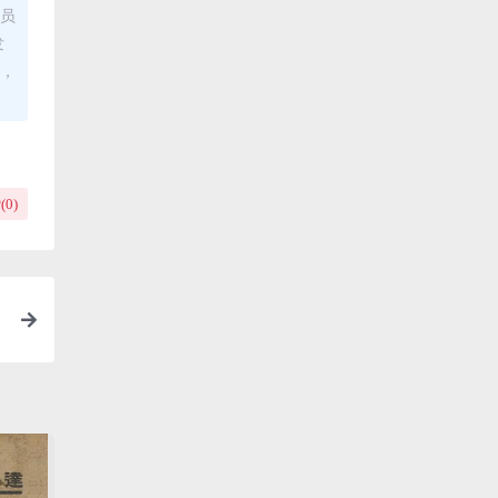
理员
发
布，
(
0
)
国