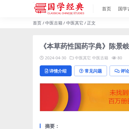
首页
国学
首页
中医古籍
中医其它
正文
《本草药性国药字典》陈景岐编-
2024-04-30
中医其它
中医古籍
80
详情介绍
常见问题
评
摘要：