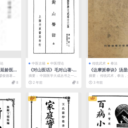
论
中医古籍
中医理论
传统武术
拳法
,延龄医
《对山医话》毛对山著-大
《达摩派拳诀》汤显
东书局-民国二十六年[193
商务印书馆-1929民
缪俊德著，
摘要： 中国医学大成丛书之一，
摘要： 传统武术，拳法
7]-对山医话下载
八年-达摩派拳诀下
版
内分4卷。记述医药典故、医林逸
林拳的立正行礼式、摆马
8
2 年前
8
3 年前
事、民间疗法、医理等...
步法、拳手握式、手式、..
VIP
VIP