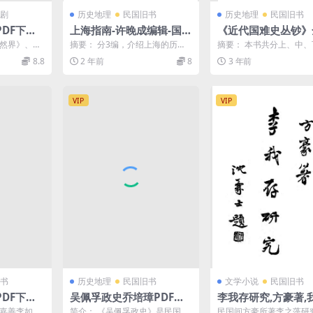
剧
历史地理
民国旧书
历史地理
民国旧书
DF下载,
上海指南-许晚成编辑-国光
《近代国难史丛钞》
书店
册，阿英编校-潮锋出
自然界》、
摘要： 分3编，介绍上海的历
摘要： 本书共分上、中、
民国29[1940]-pd
》、《星
史、地理概况、交通、衣食住
册。辑有关近代国难的野史
8.8
2 年前
8
3 年前
乐。附录：上海各机关团体及...
种：《中日秘录》、《越事.
书古籍下载
VIP
VIP
书
历史地理
民国旧书
文学小说
民国旧书
DF下载,
吴佩孚政史乔培璋PDF下
李我存研究,方豪著,
著作集
载,民国吴佩孚研究史料
志社
家嘉善李如珪
简介： 《吴佩孚政史》是民国时
民国间方豪所著李之藻研