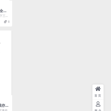
全三
版社-
下三
f民国旧
10
8
..
首页
我存杂
究著作
用户