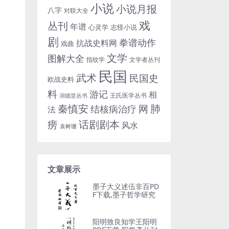
小说
小说月报
八字
对联大全
戏
丛刊
年谱
心灵学
志怪小说
剧
拳谱动作
抗战史料网
戏曲
文学
图解大全
指纹学
文学者丛刊
民国
武术
民国史
欧战史料
料
游记
相
王氏医学丛书
润德堂丛书
秦慎安
网
肺
结核病治疗
法
话剧剧本
痨
风水
袁树珊
文章展示
墨子大义述伍非百PD
F下载,墨子哲学研究
阳明致良知学王阳明