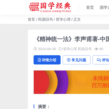
首页
国学
首页
民国旧书
哲学心理
正文
《精神统一法》李声甫著-中国心
2024-04-30
哲学心理
民国旧书
60
详情介绍
常见问题
评
摘要：