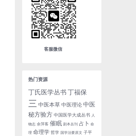
客服微信
热门资源
丁氏医学丛书
丁福保
三
中医
中医本草
中医理论
秘方验方
中国医学大成丛书
人
催眠
占卜
余萍客
物志
剧本丛刊
命
命理学
哲学
子平
理
国学治要原文