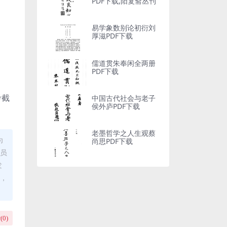
PDF下载,阳复斋丛刊
易学象数别论初衍刘
厚滋PDF下载
儒道贯朱奉闲全两册
PDF下载
考截
中国古代社会与老子
侯外庐PDF下载
老墨哲学之人生观蔡
为
尚思PDF下载
理员
发
布，
(
0
)