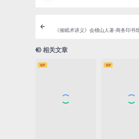
《催眠术讲义》会稽山人著-商务印书馆
年[1921]
相关文章
VIP
VIP