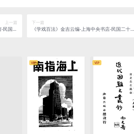
上一篇
下一篇
-民国十
《学戏百法》金吉云编-上海中央书店-民国二十
-催眠术下载
四年[1935]-pdf古籍下载
VIP
VIP