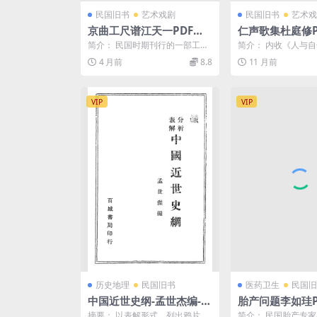
民国旧书
艺术戏剧
民国旧书
艺术戏
京曲工尺谱江天一PDF下
仁声歌集杜庭修P
载,京胡工尺谱
民国歌曲谱集
简介： 民国时期刊行的一部工尺
简介： 内收《人与
谱曲集，“怡情轩主”江天一编
《全国运动大会会歌
4 月前
8.8
11 月前
纂，上海世界书局出版。...
空》、All throug...
VIP
VIP
历史地理
民国旧书
医药卫生
民国旧
中国近世史纲-孟世杰编-百
胎产问题李如珪P
城书局
民国妇科学研究
摘要： 以表解形式，列出鸦片战
简介： 民国胎产专