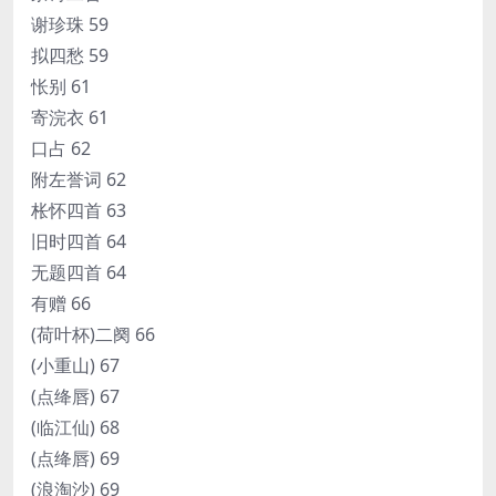
谢珍珠 59
拟四愁 59
怅别 61
寄浣衣 61
口占 62
附左誉词 62
枨怀四首 63
旧时四首 64
无题四首 64
有赠 66
(荷叶杯)二阕 66
(小重山) 67
(点绛唇) 67
(临江仙) 68
(点绛唇) 69
(浪淘沙) 69