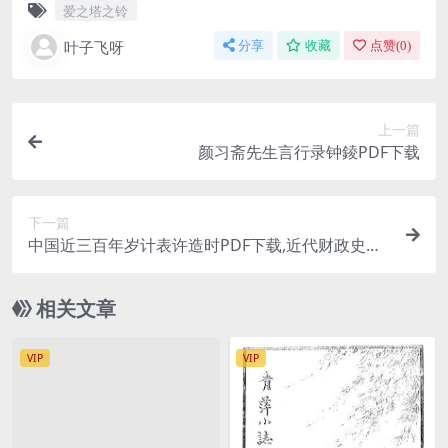
爱之塔之铃
叶子飞呀
分享
收藏
点赞(
0
)
上一篇
颜习斋先生言行录钟錂PDF下载
下一篇
中国近三百年岁计表许造时PDF下载,近代财政史研
究史料
相关文章
VIP
VIP