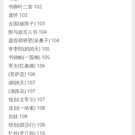
书柳叶二首 102
遣怀 103
去国(破阵子) 103
附与故宫人书 104
题葭萌驿壁(采桑子) 104
寄李郎(鹧鸪天) 105
书锦帕(一翦梅) 105
寄夫(忆秦娥) 106
(菩萨蛮) 106
(鹧鸪天) 107
(满路花) 107
饯别(太常引) 107
送别(一络索) 108
别妓 108
惜别(踏莎行) 108
忆外(罗江怨) 110