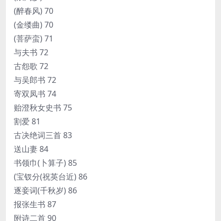
(醉春风) 70
(金缕曲) 70
(菩萨蛮) 71
与夫书 72
古怨歌 72
与吴郎书 72
寄双凤书 74
贻澄秋女史书 75
割爱 81
古决绝词三首 83
送山妻 84
书领巾(卜算子) 85
(宝钗分(祝英台近) 86
逐妾词(千秋岁) 86
报张生书 87
附诗二首 90