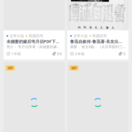
文学小说
民国旧书
文学小说
民国旧书
未婚妻的嫁后韦月侣PDF下载,
鲁迅自叙传-鲁迅著-良友出版
韦月侣小说著作集,女作家小丛
社
简介： 韦月侣所著《未婚妻的嫁
摘要： 收文8篇：《从百草园到三
书
后》是民国时期新女性文学的标志
味书屋》、《父亲的病》、《琐
1 年前
8.8
3 年前
8
性作品，以书信体小说...
记》、《我的第一个师...
VIP
VIP