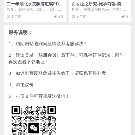
二十年湖北水灾赈济汇编PDF
白香山之研究-施学习著-简进
下载,民国湖北水灾赈济救助史
发-日本昭和十五年[1940]
简介： 包括法规、组织、记录、调
摘要： 白香山即白居易。本书分序
料
查、乞赈、筹募、查放、遣送、防
论、本论、结论3部分。序论有白香
1 年前
8.8
3 年前
8
寒、卫生、检理、工...
山与中国文学之关...
服务说明：
1、访问网站遇到问题请联系客服解决！
2、建议登录（
注册会员
）后下单，可保存订单记录！随时
再次查看下载地址！
3、如遇到百度网盘链接失效了，请联系客服补发
4、谢绝议价！
5、小份文件可直接发送微信！