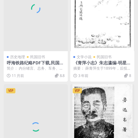
历史地理
民国旧书
文学小说
民国旧书
呼海铁路纪略PDF下载,民国呼
《青萍小志》朱志瀛编-明星
海铁路研究史料,民国铁路史料
社-民国11[1922]-pdf古籍下
简介： 内分绪言、总务、车务、工
摘要： 薛青萍生于1899年，后投身
载
程、会计、结论6章，辑录黑龙江省
于新剧界。本书收其小传、作品，
11 月前
8.8
3 年前
8
境内呼兰至海伦一...
以及对他的表演...
VIP
VIP