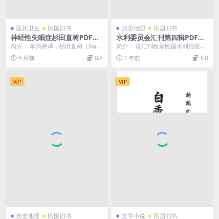
医药卫生
民国旧书
历史地理
民国旧书
神经性失眠症杉田直树PDF下
水利委员会汇刊第四辑PDF下
载,民国经性失眠症研究史料
载,民国水利委员会史料
简介： 牟鸿彝译，杉田直树（Naok
简介： 该汇刊收录民国水利治理思
i Sugita）是20世纪上半叶的日本精
想和水利委员会的章程、记录，是
5 月前
8.8
1 年前
8.8
神...
研究中国近代水利史...
VIP
VIP
历史地理
民国旧书
文学小说
民国旧书