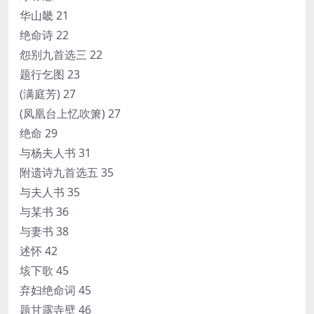
华山畿 21
绝命诗 22
怨别九首选三 22
题行乞图 23
(满庭芳) 27
(凤凰台上忆吹箫) 27
绝命 29
与杨夫人书 31
附遗诗九首选五 35
与夫人书 35
与某书 36
与妻书 38
述怀 42
垓下歌 45
弃妇绝命词 45
题甘露寺壁 46