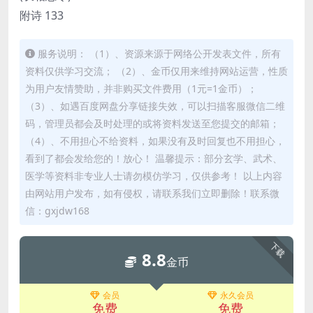
附诗 133
服务说明： （1）、资源来源于网络公开发表文件，所有
资料仅供学习交流； （2）、金币仅用来维持网站运营，性质
为用户友情赞助，并非购买文件费用（1元=1金币）；
（3）、如遇百度网盘分享链接失效，可以扫描客服微信二维
码，管理员都会及时处理的或将资料发送至您提交的邮箱；
（4）、不用担心不给资料，如果没有及时回复也不用担心，
看到了都会发给您的！放心！ 温馨提示：部分玄学、武术、
医学等资料非专业人士请勿模仿学习，仅供参考！ 以上内容
由网站用户发布，如有侵权，请联系我们立即删除！联系微
信：gxjdw168
下载
8.8
金币
会员
永久会员
免费
免费