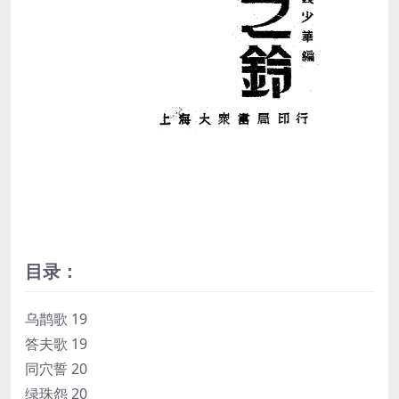
目录：
乌鹊歌 19
答夫歌 19
同穴誓 20
绿珠怨 20