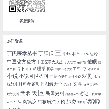
客服微信
热门资源
三
丁氏医学丛书
丁福保
中医本草
中医理论
中医秘方验方
催眠
中国医学大成丛书
余萍客
人物志
剧
命理学
占卜
哲学
子平八字
本丛刊
命理
国学治要原文
对联大全
小说
戏剧
小说月报丛刊
年谱
心灵学
志怪小说
戏曲
文学
拳谱动作图解大全
抗战史料网
指纹学
文学者丛刊
民国
武术
民国史料
游记
欧战史料
王氏医学
润德堂丛书
话剧剧
秦慎安
网
肺痨
结核病治疗
相法
丛书
袁树珊
本