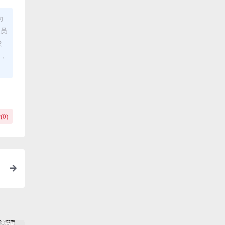
为
理员
发
布，
(
0
)