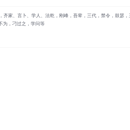
欲，齐家、言卜、学人、法乾，刚峰，吾辈，三代，禁令，鼓瑟，
不为，刁过之，学问等