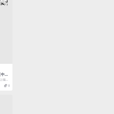
正中编
，上编为
录11
8