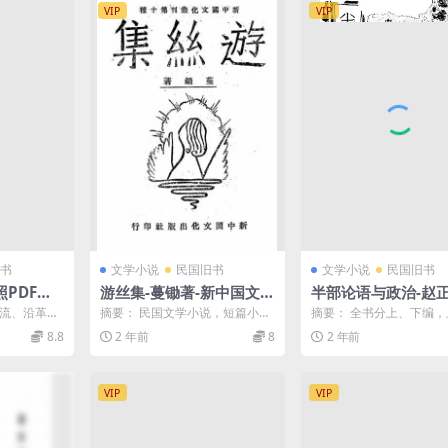
VIP
VIP
书
文学小说
民国旧书
文学小说
民国旧书
PDF下
游丝集-蔓锄著-新中国文化
半部论语与政治-赵
史料
出版社
辑-艺新图书社
源流、沿革及
摘要： 民国文学小说，短篇小说
摘要： 全书分上、下编
供船只及弟
集 截图：
基本修养，汇集《论语》语
8.8
2 年前
8
2 年前
...
2则并加以解释；下编...
VIP
VIP