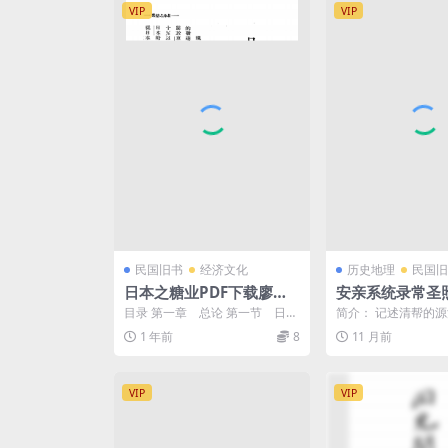
VIP
VIP
民国旧书
经济文化
历史地理
民国旧
日本之糖业PDF下载廖文
安亲系统录常圣照
毅著，日本糖业史料
载,民国青帮研究
目录 第一章 总论 第一节 日本
简介： 记述清帮的
自给自足的政策 第二节 政府
现状。包括天庾正、
1 年前
8
11 月前
的...
子帮数，分帮记录，各河
VIP
VIP