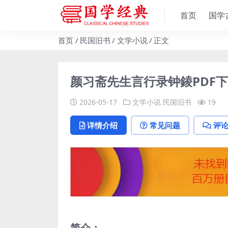
首页
国学
首页
民国旧书
文学小说
正文
颜习斋先生言行录钟錂PDF
2026-05-17
文学小说
民国旧书
19
详情介绍
常见问题
评
简介：