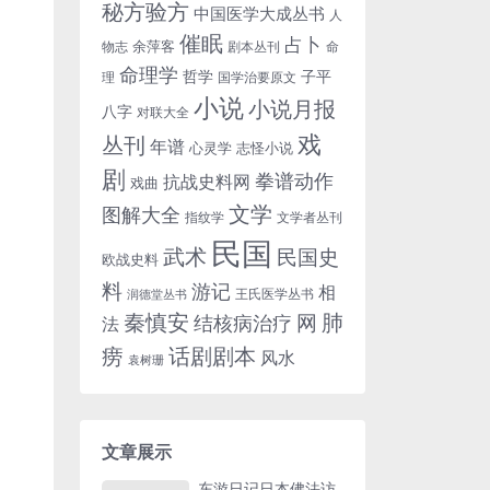
秘方验方
中国医学大成丛书
人
催眠
占卜
余萍客
物志
剧本丛刊
命
命理学
哲学
子平
理
国学治要原文
小说
小说月报
八字
对联大全
戏
丛刊
年谱
心灵学
志怪小说
剧
拳谱动作
抗战史料网
戏曲
文学
图解大全
指纹学
文学者丛刊
民国
武术
民国史
欧战史料
料
游记
相
王氏医学丛书
润德堂丛书
秦慎安
网
肺
结核病治疗
法
话剧剧本
痨
风水
袁树珊
文章展示
东游日记日本佛法访