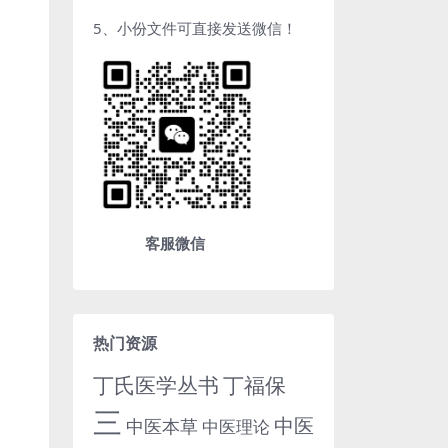
5、小份文件可直接发送微信！
客服微信
热门资源
丁氏医学丛书
丁福保
三
中医
中医本草
中医理论