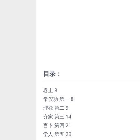
目录：
卷上 8
常仪功 第一 8
理欲 第二 9
齐家 第三 14
言卜 第四 21
学人 第五 29