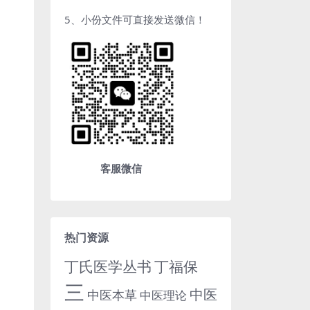
5、小份文件可直接发送微信！
客服微信
热门资源
丁氏医学丛书
丁福保
三
中医
中医本草
中医理论