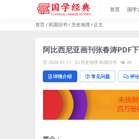
首页
国学
首页
民国旧书
历史地理
正文
阿比西尼亚画刊张春涛PDF
2026-01-11
历史地理
民国旧书
36
详情介绍
常见问题
评
简介：