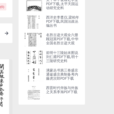
PDF下载,太平天国运
(
0
)
动研究史料
西洋史李翥仪,梁柏年
PDF下载,民国法政丛
编丛书
名胜古迹大观全六册
顾冠英PDF下载,中华
全国名胜古迹大观
前明十三陵始末图说
刘仁甫PDF下载,明十
三陵研究史料
满蒙丛书第三卷盛京
通鉴盛京典制备考内
藤虎次郎PDF下载
西晋时代华族与外族
之关系李旭PDF下载