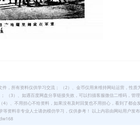
文件，所有资料仅供学习交流； （2）、金币仅用来维持网站运营，性质
）； （3）、如遇百度网盘分享链接失效，可以扫描客服微信二维码，管
（4）、不用担心不给资料，如果没有及时回复也不用担心，看到了都会
学等资料非专业人士请勿模仿学习，仅供参考！ 以上内容由网站用户发
w168