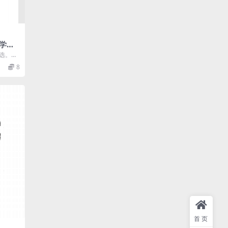
学校
f古籍
作选。收
游记、
8
首页