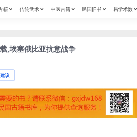
古籍
传统武术
中医古籍
民国旧书
易学术数
下载,埃塞俄比亚抗意战争
论建议