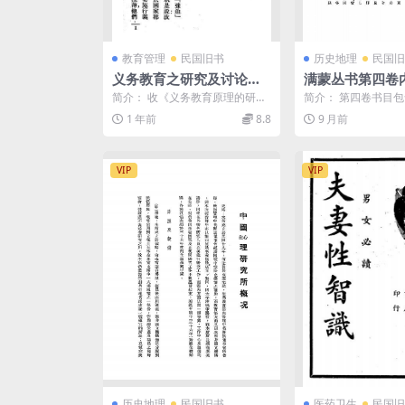
教育管理
民国旧书
历史地理
民国旧
义务教育之研究及讨论姜
满蒙丛书第四卷
琦PDF下载,义务教育研究
郎满蒙丛书刊行会
简介： 收《义务教育原理的研
简介： 第四卷书目
讨论集
载,满蒙史料研究
究》（姜琦），《延长义务教育
蒙务公牍汇编、库伦
1 年前
8.8
9 月前
年限》（慈心），《义务教...
照表 截图： 目录： ..
VIP
VIP
历史地理
民国旧书
医药卫生
民国旧