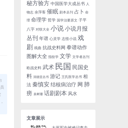
秘方验方
中国医学大成丛书
人
催眠
占卜
余萍客
物志
剧本丛刊
命
命理学
哲学
子平
理
国学治要原文
小说
小说月报
八字
对联大全
戏
丛刊
年谱
心灵学
志怪小说
剧
拳谱动作
抗战史料网
戏曲
文学
图解大全
指纹学
文学者丛刊
民国
武术
民国史
欧战史料
料
游记
相
王氏医学丛书
润德堂丛书
为
秦慎安
网
肺
结核病治疗
法
理员
话剧剧本
痨
风水
发
袁树珊
布，
文章展示
太平军中被难记李圭