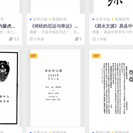
书
文学小说
民国旧书
文学小说
民国旧书
内藤虎次
《诗经的厄运与幸运》小
《易水文源》易县中
PDF下
说月报社-商务印书馆-民国
编-民国6[1917]-pd
包含：东三省
摘要： 小说月报丛刊之一，分传
摘要： 易县中学学生习
14[1925]-民国小说下载
下载
蒙俄卡伦对
说中的诗人与诗本事，周代人的
有关易县及邻近十六县的
8.8
3 年前
8
2 年前
.
用诗，孔子对于诗乐的态...
风土记108篇，每篇均...
VIP
VIP
书
文学小说
民国旧书
哲学心理
民国旧书