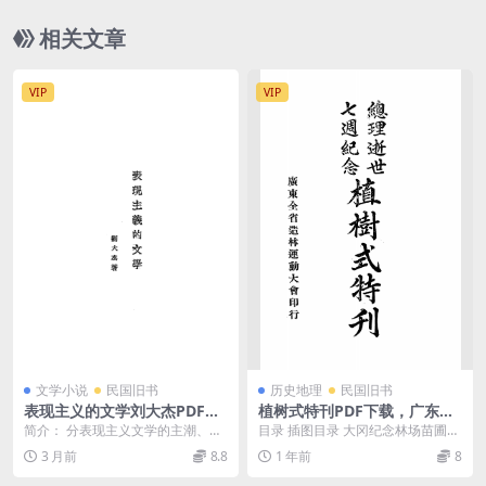
相关文章
VIP
VIP
文学小说
民国旧书
历史地理
民国旧书
表现主义的文学刘大杰PDF下
植树式特刊PDF下载，广东全
载
省造林运动大会
简介： 分表现主义文学的主潮、表
目录 插图目录 大冈纪念林场苗圃二
现主义文学的国家社会思想、表现
年生桉苗生长状况图 大冈林场十
3 月前
8.8
1 年前
8
主义剧的本源与特质...
九年度植树...