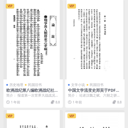
VIP
VIP
历史地理
民国旧书
文学小说
民国旧书
欧洲战纪第八编欧洲战纪社PD
中国文学流变史郑宾于PDF下
F下载,欧战史料
载,中国古代文学研究著作
简介： 报道第一次世界大战战况的
简介： 论述汉魏之赋、六朝之骈
出版物。每册包括电讯、论文、人
体、唐诗、宋词、元曲等的流变 截
1 年前
8.8
1 年前
8.8
物事件介绍、文艺作...
图： 目录： ...
VIP
VIP