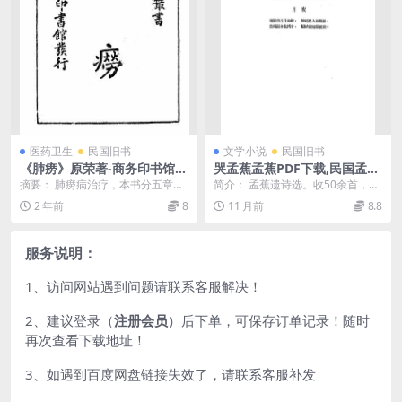
医药卫生
民国旧书
文学小说
民国旧书
《肺痨》原荣著-商务印书馆-
哭孟蕉孟蕉PDF下载,民国孟蕉
民国28[1939]-肺痨下载
诗选
摘要： 肺痨病治疗，本书分五章，
简介： 孟蕉遗诗选。收50余首，书
内容为预防总则、消极预防法、积
前有赵伯方（孟蕉丈夫）的《哭孟
2 年前
8
11 月前
8.8
极预防法、疗养总则...
蕉》等诗4首，封...
服务说明：
1、访问网站遇到问题请联系客服解决！
2、建议登录（
注册会员
）后下单，可保存订单记录！随时
再次查看下载地址！
3、如遇到百度网盘链接失效了，请联系客服补发