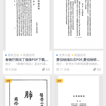
医药卫生
民国旧书
文学小说
民国旧书
食物疗病法丁福保PDF下载,丁
萧伯纳须白石PDF,萧伯纳研究
福保著作集
著作集
简介： 《食物疗病法》是近代著名
简介： 本书分16章简述萧伯纳的家
学者丁福保编著的一部养生类中医
世、生活和创作道路。 截图： 目
8 月前
8.8
11 月前
8.8
著作，成书于193...
录： 第一章 ...
VIP
VIP