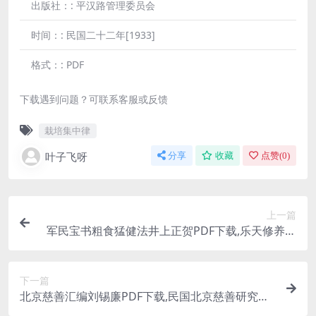
出版社：:
平汉路管理委员会
时间：:
民国二十二年[1933]
格式：:
PDF
下载遇到问题？可联系客服或反馈
栽培集中律
叶子飞呀
分享
收藏
点赞(
0
)
上一篇
军民宝书粗食猛健法井上正贺PDF下载,乐天修养馆
丛书
下一篇
北京慈善汇编刘锡廉PDF下载,民国北京慈善研究史
料