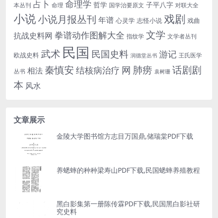
命理学
占卜
哲学
子平八字
本丛刊
命理
国学治要原文
对联大全
小说
戏剧
小说月报丛刊
年谱
心灵学
志怪小说
戏曲
文学
拳谱动作图解大全
抗战史料网
指纹学
文学者丛刊
民国
武术
民国史料
游记
欧战史料
王氏医学
润德堂丛书
话剧剧
秦慎安
网
肺痨
结核病治疗
相法
丛书
袁树珊
本
风水
文章展示
金陵大学图书馆方志目万国鼎,储瑞棠PDF下载
养蟋蟀的种种梁寿山PDF下载,民国蟋蟀养殖教程
黑白影集第一册陈传霖PDF下载,民国黑白影社研
究史料