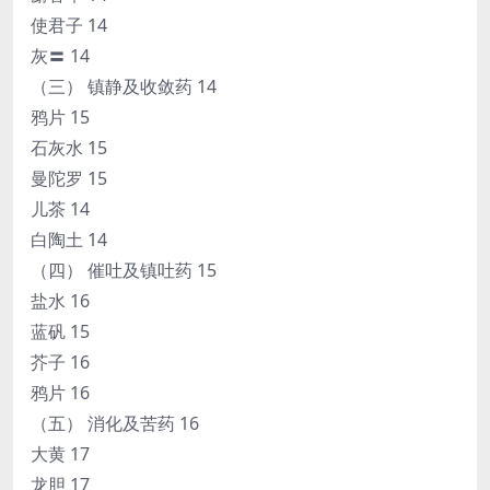
使君子 14
灰〓 14
（三） 镇静及收敛药 14
鸦片 15
石灰水 15
曼陀罗 15
儿茶 14
白陶土 14
（四） 催吐及镇吐药 15
盐水 16
蓝矾 15
芥子 16
鸦片 16
（五） 消化及苦药 16
大黄 17
龙胆 17