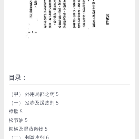
目录：
（甲） 外用局部之药 5
（一） 发赤及煖皮剂 5
樟脑 5
松节油 5
辣椒及温蒸敷物 5
（二） 刺激皮剂 6