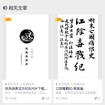
相关文章
VIP
VIP
医药卫生
民国旧书
历史地理
民国旧书
性风俗夜话方纪生PDF下载,两
江阴毒戮纪-韩菼编
性文化现象研究
简介： 介绍各国的性风俗，以日本
摘要： 记明末清兵攻打江阴城事，
为主。包括《性风俗夜话》，《奇
为日记体。书后附许重熙江阴城守
4 月前
8.8
2 年前
8
习与异俗》，《性的...
记一文 截图： 服...