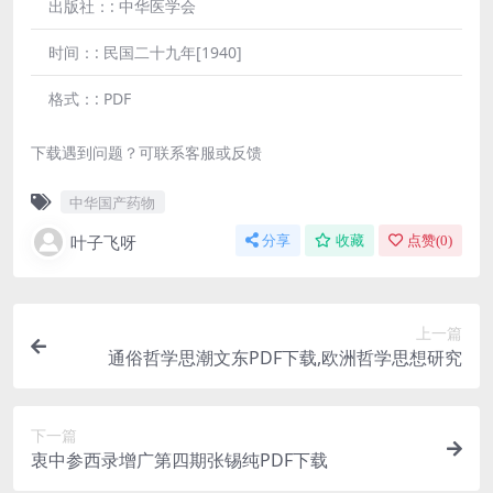
出版社：:
中华医学会
时间：:
民国二十九年[1940]
格式：:
PDF
下载遇到问题？可联系客服或反馈
中华国产药物
叶子飞呀
分享
收藏
点赞(
0
)
上一篇
通俗哲学思潮文东PDF下载,欧洲哲学思想研究
下一篇
衷中参西录增广第四期张锡纯PDF下载