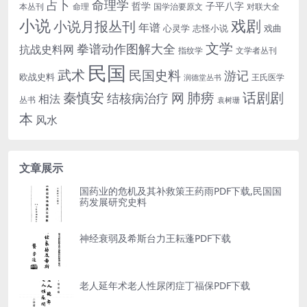
命理学
占卜
哲学
子平八字
本丛刊
命理
国学治要原文
对联大全
小说
戏剧
小说月报丛刊
年谱
心灵学
志怪小说
戏曲
文学
拳谱动作图解大全
抗战史料网
指纹学
文学者丛刊
民国
武术
民国史料
游记
欧战史料
王氏医学
润德堂丛书
话剧剧
秦慎安
网
肺痨
结核病治疗
相法
丛书
袁树珊
本
风水
文章展示
国药业的危机及其补救策王药雨PDF下载,民国国
药发展研究史料
神经衰弱及希斯台力王耘蓬PDF下载
老人延年术老人性尿闭症丁福保PDF下载