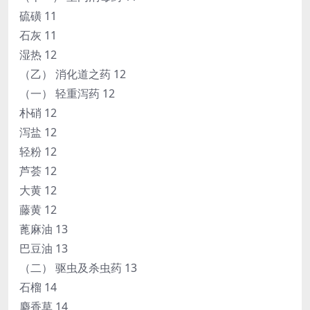
硫磺 11
石灰 11
湿热 12
（乙） 消化道之药 12
（一） 轻重泻药 12
朴硝 12
泻盐 12
轻粉 12
芦荟 12
大黄 12
藤黄 12
蓖麻油 13
巴豆油 13
（二） 驱虫及杀虫药 13
石榴 14
麝香草 14