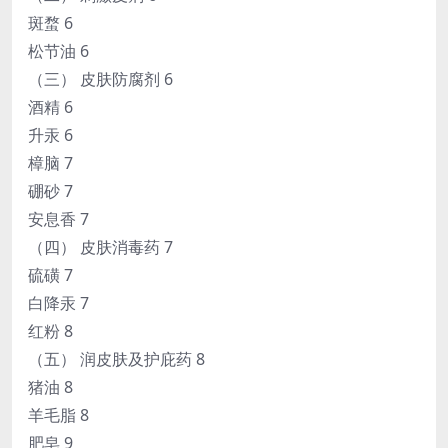
斑蝥 6
松节油 6
（三） 皮肤防腐剂 6
酒精 6
升汞 6
樟脑 7
硼砂 7
安息香 7
（四） 皮肤消毒药 7
硫磺 7
白降汞 7
红粉 8
（五） 润皮肤及护庇药 8
猪油 8
羊毛脂 8
肥皂 9