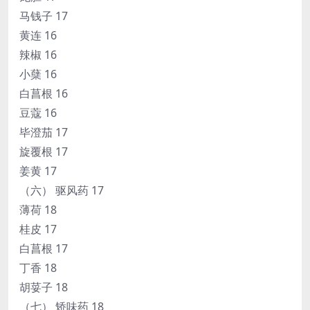
马钱子 17
黄连 16
辣椒 16
小蘖 16
白菖根 16
豆蔻 16
毕澄茄 17
旋覆根 17
姜黄 17
（六） 驱风药 17
薄荷 18
桂皮 17
白菖根 17
丁香 18
胡荽子 18
（七） 矫味药 18