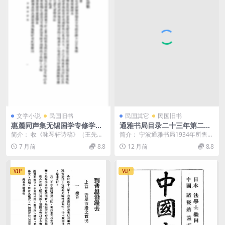
文学小说
民国旧书
民国其它
民国旧书
惠麓同声集无锡国学专修学校
通雅书局目录二十三年第二期
PDF下载
PDF下载,民国宁波通雅书局研
简介： 收《咏琴轩诗稿》（王先
简介： 宁波通雅书局1934年所售古
究史料
献），《勤生诗稿》（卞敬业），
籍目录，分经、史、子、集等类。
7 月前
8.8
12 月前
8.8
《覆瓿诗稿》（李钊）...
截图： 目录...
VIP
VIP