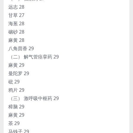
远志 28
甘草 27
海葱 28
硇砂 28
麻黄 28
八角茴香 29
（二） 解气管痉挛药 29
麻黄 29
曼陀罗 29
砒 29
鸦片 29
（三） 激呼吸中枢药 29
樟脑 29
麻黄 29
茶 29
马钱子 29