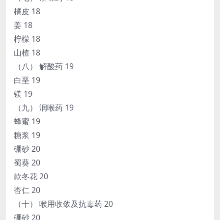
橘皮 18
姜 18
柠檬 18
山楂 18
（八） 解酸药 19
白垩 19
镁 19
（九） 润喉药 19
蜂蜜 19
糖浆 19
硼砂 20
蜀葵 20
款冬花 20
杏仁 20
（十） 喉用收敛及抗毒药 20
硼砂 20