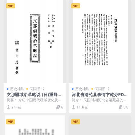
VIP
VIP
历史地理
民国旧书
历史地理
民国旧书
支那疆域沿革略说-(日)重野安
河北省清苑县事情卞乾孙PDF
绎,(日)河田罴著-合资会社富山
下载,民国河北清苑县文史资料
摘要： 介绍中国历代疆域变化及地
简介： 民国时期河北省清苑县的概
房
理沿革 截图： 服务说明： （1）、
况调查。 截图： 目录： 第一章 总
2 年前
8
11 月前
8.8
加入VIP会...
说 12 第...
VIP
VIP