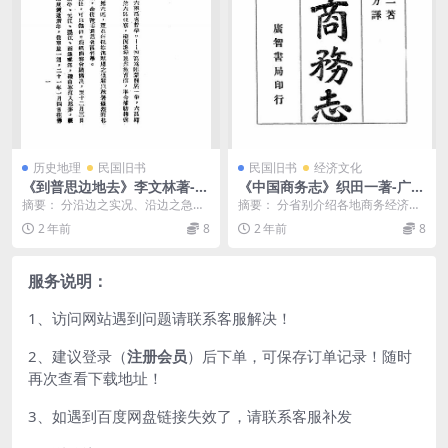
历史地理
民国旧书
民国旧书
经济文化
《到普思边地去》李文林著-省
《中国商务志》织田一著-广智
立双师-民国25[1936]-pdf古
书局-清光绪三十二年[1906]-p
摘要： 分沿边之实况、沿边之急
摘要： 分省别介绍各地商务经济发
籍下载
df古籍下载
务、沿边考察之日记3篇，介绍思普
展情况。中国商务志pdf下载 截
2 年前
8
2 年前
8
边地（今普洱县境）...
图： 服务说明：...
服务说明：
1、访问网站遇到问题请联系客服解决！
2、建议登录（
注册会员
）后下单，可保存订单记录！随时
再次查看下载地址！
3、如遇到百度网盘链接失效了，请联系客服补发