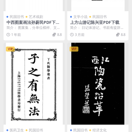
民国旧书
艺术戏剧
文学小说
民国旧书
中西图案画法孙蔚民PDF下载,
上方山游记陈兴亚PDF下载
中西纹样图案画法比较研究
简介： 图案集，分单位模样、文字
简介： 日记体游记。书前有提辞、
图案、绘画图案、竹器、木器、漆
上方山全图 截图： 目录：
1 年前
8.8
3 月前
8.8
器、中国建筑、西洋...
VIP
VIP
医药卫生
民国旧书
民国旧书
经济文化