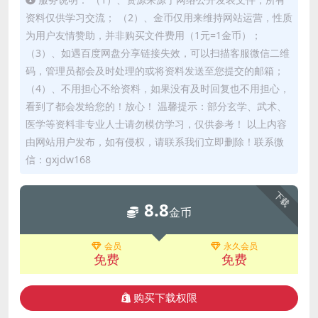
资料仅供学习交流； （2）、金币仅用来维持网站运营，性质
为用户友情赞助，并非购买文件费用（1元=1金币）；
（3）、如遇百度网盘分享链接失效，可以扫描客服微信二维
码，管理员都会及时处理的或将资料发送至您提交的邮箱；
（4）、不用担心不给资料，如果没有及时回复也不用担心，
看到了都会发给您的！放心！ 温馨提示：部分玄学、武术、
医学等资料非专业人士请勿模仿学习，仅供参考！ 以上内容
由网站用户发布，如有侵权，请联系我们立即删除！联系微
信：gxjdw168
下载
8.8
金币
会员
永久会员
免费
免费
购买下载权限