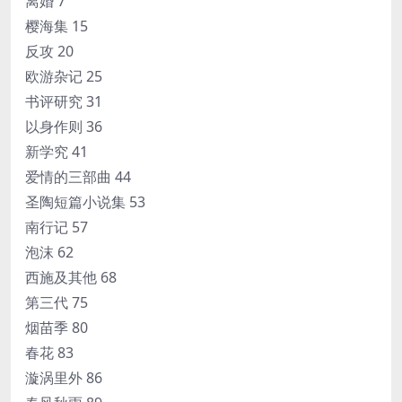
离婚 7
樱海集 15
反攻 20
欧游杂记 25
书评研究 31
以身作则 36
新学究 41
爱情的三部曲 44
圣陶短篇小说集 53
南行记 57
泡沫 62
西施及其他 68
第三代 75
烟苗季 80
春花 83
漩涡里外 86