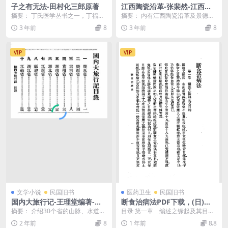
子之有无法-田村化三郎原著
江西陶瓷沿革-张裴然-江西省
建设厅
摘要： 丁氏医学丛书之一，丁福保
摘要： 内有江西陶瓷沿革及景德镇
辑，翻译日本汉医田村化三郎所著
瓷业现况。书前有景德镇瓷器制造
3 年前
8
3 年前
8
男女不孕症状治疗及...
实况照片20幅唐瓷...
VIP
VIP
文学小说
民国旧书
医药卫生
民国旧书
国内大旅行记-王理堂编著-大
断食治病法PDF下载，(日)西
东书局
川光次郎著，王羲和译
摘要： 介绍30个省的山脉、水道、
目录 第一章 编述之缘起及其目的
险要、都邑、风俗、物产、古迹、
第二章 可怖之食欲 第三章 ...
2 年前
8
1 年前
8.8
风景、交通、邮电...