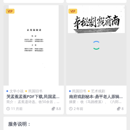
VIP
VIP
文学小说
民国旧书
民国旧书
艺术戏剧
哭孟蕉孟蕉PDF下载,民国孟蕉
南府戏剧秘本-鼎平老人原辑-
诗选
新天津报社出版股
简介： 孟蕉遗诗选。收50余首，书
摘要： 收《马跳檀溪》、《六郎发
前有赵伯方（孟蕉丈夫）的《哭孟
配》、《薛仁贵救驾》、《群英
11 月前
8.8
2 年前
8
蕉》等诗4首，封...
会》等4出 截图： ...
服务说明：