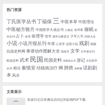
热门资源
三
丁氏医学丛书
丁福保
中医本草
中医理论
中医秘方验方
催眠
中国医学大成丛书
余萍客
人物志
剧
命理学
占卜
哲学
子平八字
本丛刊
命理
国学治要原文
对联大全
小说
戏剧
小说月报丛刊
年谱
心灵学
志怪小说
戏曲
文学
拳谱动作图解大全
抗战史料网
指纹学
文学者丛刊
民国
武术
民国史料
游记
欧战史料
王氏医学
润德堂丛书
话剧剧
秦慎安
网
肺痨
结核病治疗
相法
丛书
袁树珊
本
风水
文章展示
东游日记日本佛法访问记刘彭翊PDF下载