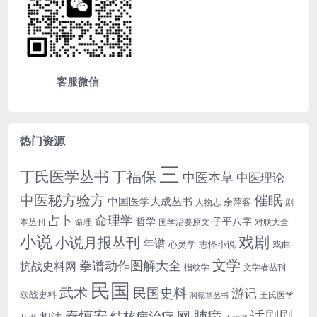
客服微信
热门资源
三
丁氏医学丛书
丁福保
中医本草
中医理论
中医秘方验方
催眠
中国医学大成丛书
余萍客
人物志
剧
命理学
占卜
哲学
子平八字
本丛刊
命理
国学治要原文
对联大全
小说
戏剧
小说月报丛刊
年谱
心灵学
志怪小说
戏曲
文学
拳谱动作图解大全
抗战史料网
指纹学
文学者丛刊
民国
武术
民国史料
游记
欧战史料
王氏医学
润德堂丛书
话剧剧
秦慎安
网
肺痨
结核病治疗