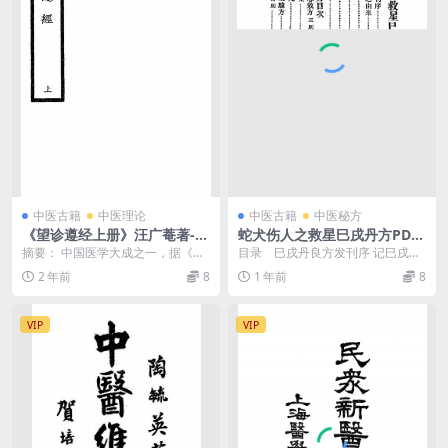
中医古籍
中医理论
中医古籍
中医秘方
《望诊遵经上册》汪广菴著-大
蛇犬伤人之救星巳戌丹方PDF
东书局-民国25[1936]-望诊遵
下载
摘要： 中国医学大成之一，据《内
目录 巳戌丹良方发刊序 记巳戌丹
经下载
经》、《难经》、《伤寒杂病》及
原方之由来 巳戌丹原方 巳戌丹治
2 年前
8
1 年前
8
其它著作中有关望诊...
验 ...
VIP
VIP