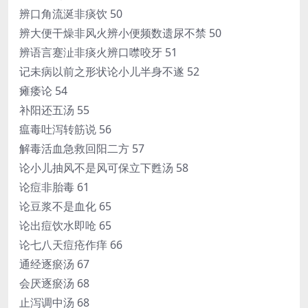
辨口角流涎非痰饮 50
辨大便干燥非风火辨小便频数遗尿不禁 50
辨语言蹇沚非痰火辨口噤咬牙 51
记未病以前之形状论小儿半身不遂 52
瘫痿论 54
补阳还五汤 55
瘟毒吐泻转筋说 56
解毒活血急救回阳二方 57
论小儿抽风不是风可保立下甦汤 58
论痘非胎毒 61
论豆浆不是血化 65
论出痘饮水即呛 65
论七八天痘疮作痒 66
通经逐瘀汤 67
会厌逐瘀汤 68
止泻调中汤 68