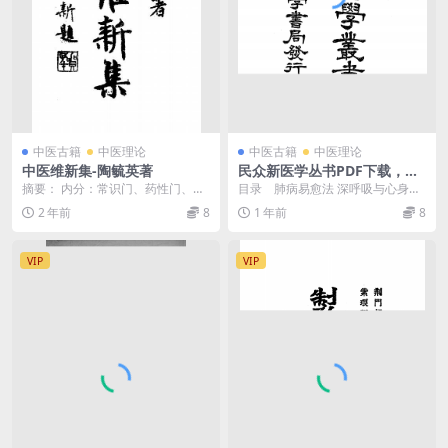
中医古籍
中医理论
中医古籍
中医理论
中医维新集-陶毓英著
民众新医学丛书PDF下载，丁
福保编
摘要： 内分：常识门、药性门、四
目录 肺病易愈法 深呼吸与心身之
诊门、治疗门四部分。介绍中医保
改造 生命一夕谈 胎生学一夕谈
2 年前
8
1 年前
8
健与诊断治疗常识，...
...
VIP
VIP