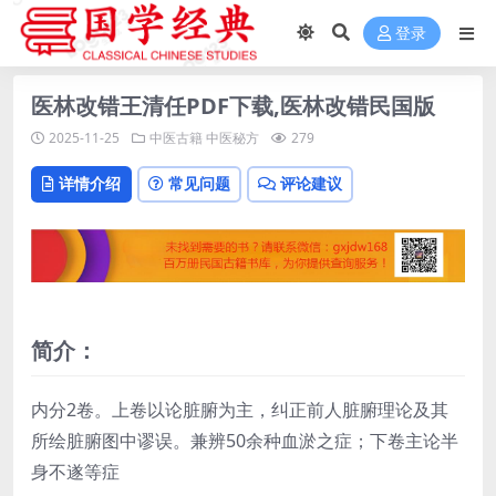
登录
医林改错王清任PDF下载,医林改错民国版
2025-11-25
中医古籍
中医秘方
279
详情介绍
常见问题
评论建议
简介：
内分2卷。上卷以论脏腑为主，纠正前人脏腑理论及其
所绘脏腑图中谬误。兼辨50余种血淤之症；下卷主论半
身不遂等症