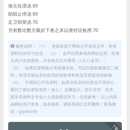
保元化滞汤 69
助阳止痒汤 69
足卫和荣汤 70
另有数论数方载於下卷之末以便对症检用 70
服务说明： （1）、资源来源于网络公开发表文件，所有
资料仅供学习交流； （2）、金币仅用来维持网站运营，性质
为用户友情赞助，并非购买文件费用（1元=1金币）；
（3）、如遇百度网盘分享链接失效，可以扫描客服微信二维
码，管理员都会及时处理的或将资料发送至您提交的邮箱；
（4）、不用担心不给资料，如果没有及时回复也不用担心，
看到了都会发给您的！放心！ 温馨提示：部分玄学、武术、
医学等资料非专业人士请勿模仿学习，仅供参考！ 以上内容
由网站用户发布，如有侵权，请联系我们立即删除！联系微
信：gxjdw168
下载