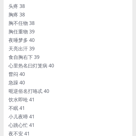
头疼 38
胸疼 38
胸不任物 38
胸任重物 39
夜唾梦多 40
天亮出汗 39
食自胸右下 39
心里热名曰灯笼病 40
瞀闷 40
急躁 40
呃逆俗名打咯忒 40
饮水即呛 41
不眠 41
小儿夜啼 41
心跳心忙 41
夜不安 41