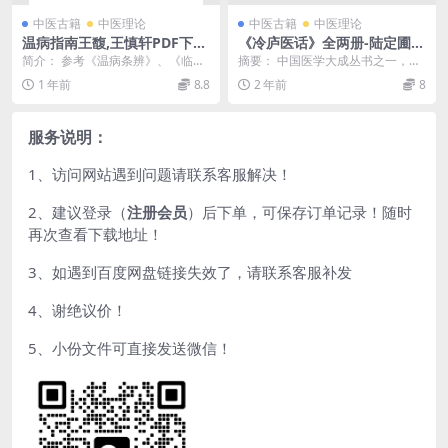
中医古籍
中医理论
中医古籍
中医理论
温病指南王馥,王慎轩PDF下
《冷庐医话》全两册-陆定圃
载,王氏医学丛书
著-大东书局-民国二十六年一
简介： 参考《温病条辨》、《临症
摘要： 中国医学大成丛书之一，内
月[1937.1]-冷庐医话下载
指南》、《医效秘传》、《温热赘
分5卷。卷1论医范、医鉴、慎疾、
1 年前
8.8
2 年前
8
言》等书，讲述风温...
保生、慎药、求医...
服务说明：
1、访问网站遇到问题请联系客服解决！
2、建议登录（
注册会员
）后下单，可保存订单记录！随时
再次查看下载地址！
3、如遇到百度网盘链接失效了，请联系客服补发
4、谢绝议价！
5、小份文件可直接发送微信！