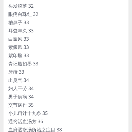
头发脱落 32
眼疼白珠红 32
糟鼻子 33
耳聋年久 33
白癜风 33
紫癜风 33
紫印脸 33
青记脸如墨 33
牙疳 33
出臭气 34
妇人干劳 34
男子痨病 34
交节病作 35
小儿疳计十九条 35
通窍活血汤方 36
血府逐瘀汤所治之症目 38