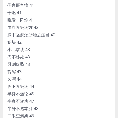
俗言肝气病 41
干呕 41
晚发一阵烧 41
血府逐瘀汤方 42
膈下逐瘀汤所治之症目 42
积块 42
小儿痞块 43
痛不移处 43
卧则腹坠 43
肾泻 43
久泻 44
膈下逐瘀汤 44
半身不遂论 45
半身不遂辨 47
半身不遂本源 48
口眼歪斜辨 49