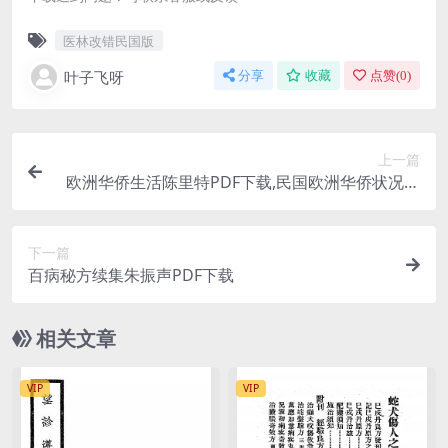
医林改错民国版
叶子飞呀
分享
收藏
点赞(
0
)
上一篇
欧洲华侨生活陈里特PDF下载,民国欧洲华侨状况研
究
下一篇
百病秘方续集朱振声PDF下载
相关文章
VIP
VIP