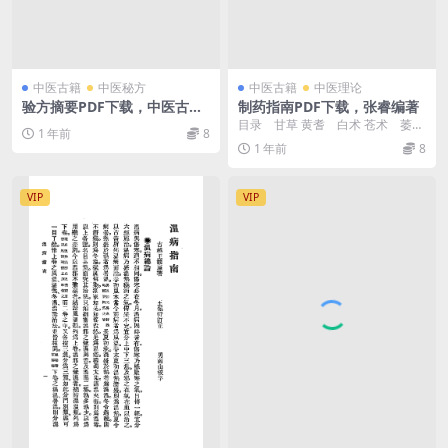
中医古籍
中医秘方
中医古籍
中医理论
验方摘要PDF下载，中医古籍
制药指南PDF下载，张睿编著
验方
目录 甘草 黄耆 白术 苍术 萎蕤
1 年前
8
芍药 丹皮 肉苁蓉 ...
1 年前
8
VIP
VIP