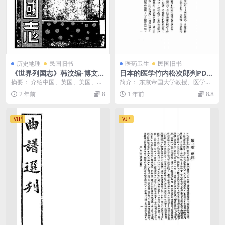
历史地理
民国旧书
医药卫生
民国旧书
《世界列国志》韩汶编-博文书
日本的医学竹内松次郎判PDF
店-1939-pdf古籍下载
下载,民国日本近代医学研究
摘要： 介绍中国、英国、美国、法
简介： 东京帝国大学教授、医学博
国、苏联、日本、南斯拉夫、希
士竹内松次郎所做关于日本医学发
2 年前
8
1 年前
8.8
腊、挪威、土耳其等2...
展历史，日本国态丛...
VIP
VIP