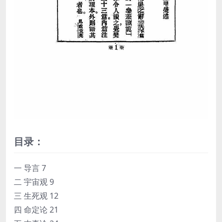
目录：
一 导言 7
二 宇宙观 9
三 生死观 12
四 命定论 21