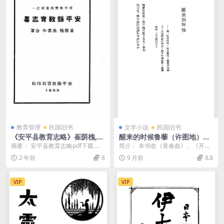
教育管理
民国旧书
文学小说
民国旧书
《安平县教育志略》崔荫槐,马
醒来的时候鲁藜（许图地）PD
书年合撰-安平县教育局-民国
F下载,鲁藜（许图地）新体诗
摘要： 安平县教育志略pdf下载 截
简介： 本书收《青春曲》、《开荒
二十二年[1933]-pdf古籍下载
集
图： 服务说明： （1）、加入VIP会
曲》、《雁门关外放歌》、《河边
2 年前
8
9 月前
8.8
员，全...
散歌》、《沙粒与眼...
VIP
VIP