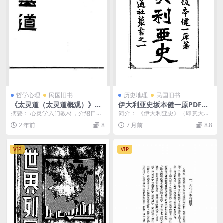
哲学心理
民国旧书
历史地理
民国旧书
《太灵道（太灵道概观）》天
伊大利亚史坂本健一原PDF下
岸居士编述-心灵科学书局-民
载
摘要： 心灵学入门教材，介绍日本
简介： 《伊大利亚史》（即意大利
国二十二年[1933]-pdf古籍下
田中守平倡导的太灵道学说，认为
史）是日本学者坂本健一编纂的一
2 年前
8
7 月前
8.8
载
有一种灵子，是一切...
部历史著作。系统介...
VIP
VIP