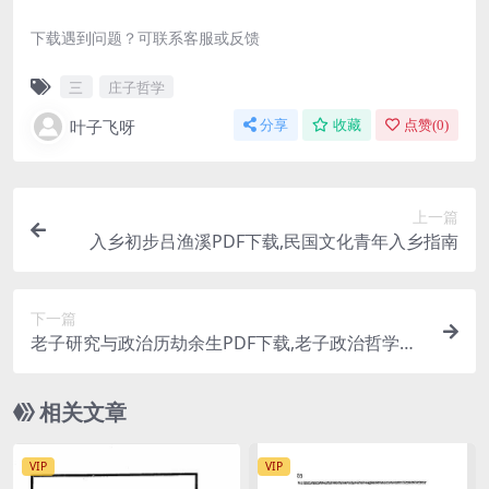
下载遇到问题？可联系客服或反馈
三
庄子哲学
叶子飞呀
分享
收藏
点赞(
0
)
上一篇
入乡初步吕渔溪PDF下载,民国文化青年入乡指南
下一篇
老子研究与政治历劫余生PDF下载,老子政治哲学研
究
相关文章
VIP
VIP