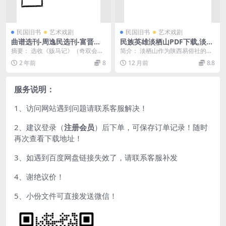
民国旧书
艺术戏剧
民国旧书
艺术戏剧
曲谱选刊-周逸民选刊-富晋书
民族英雄淡栖山PDF下载,淡栖
社
山剧作集,陕西易俗社剧本
摘要： 选收《贩马记》（奇双会）
简介： 淡栖山作为陕西易俗社的重
中的4出：“李奇哭监”、“赵宠写
要剧作家，其作品《民族英雄》以
2 年前
8
12 月前
8.8
状”、“桂枝覆告...
明末抗倭英雄为原型...
服务说明：
1、访问网站遇到问题请联系客服解决！
2、建议登录（
注册会员
）后下单，可保存订单记录！随时
再次查看下载地址！
3、如遇到百度网盘链接失效了，请联系客服补发
4、谢绝议价！
5、小份文件可直接发送微信！