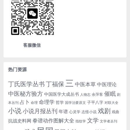
客服微信
热门资源
三
丁氏医学丛书
丁福保
中医本草
中医理论
中医秘方验方
催眠
中国医学大成丛书
余萍客
人物志
剧
命理学
占卜
哲学
子平八字
本丛刊
命理
国学治要原文
对联大全
小说
戏剧
小说月报丛刊
年谱
心灵学
志怪小说
戏曲
文学
拳谱动作图解大全
抗战史料网
指纹学
文学者丛刊