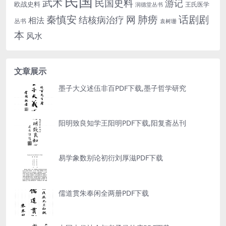
民国
武术
民国史料
游记
欧战史料
王氏医学
润德堂丛书
话剧剧
秦慎安
网
肺痨
结核病治疗
相法
丛书
袁树珊
本
风水
文章展示
墨子大义述伍非百PDF下载,墨子哲学研究
阳明致良知学王阳明PDF下载,阳复斋丛刊
易学象数别论初衍刘厚滋PDF下载
儒道贯朱奉闲全两册PDF下载