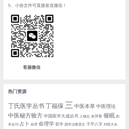
5、小份文件可直接发送微信！
客服微信
热门资源
三
丁氏医学丛书
丁福保
中医本草
中医理论
中医秘方验方
催眠
中国医学大成丛书
余萍客
人物志
剧
命理学
占卜
哲学
子平八字
本丛刊
命理
国学治要原文
对联大全