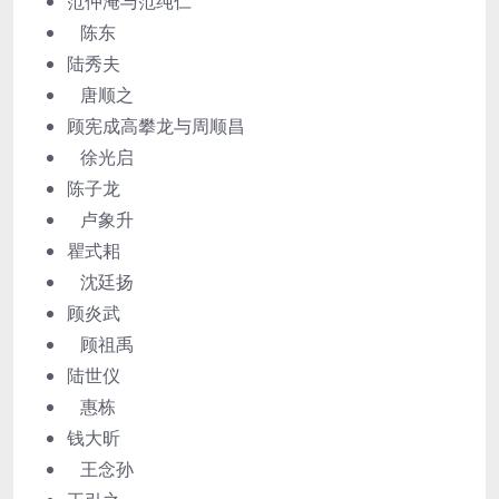
范仲淹与范纯仁
陈东
陆秀夫
唐顺之
顾宪成高攀龙与周顺昌
徐光启
陈子龙
卢象升
瞿式耜
沈廷扬
顾炎武
顾祖禹
陆世仪
惠栋
钱大昕
王念孙