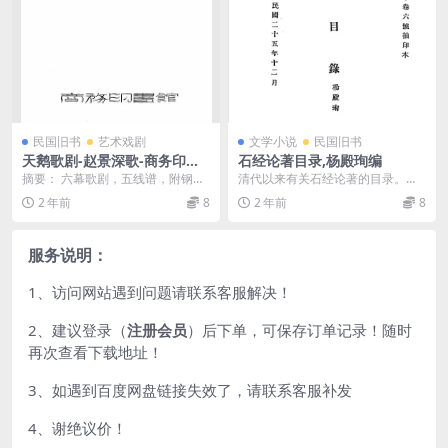
民国旧书
艺术戏剧
文学小说
民国旧书
天鹅歌剧-赵景深歌-商务印书
石经论著目录,杨殿珣编
馆
摘要： 六幕歌剧，五线谱，附钢琴
清代以来有关石经论著的目录。分
伴奏谱 截图：
通论、熹平石经、正始石柱、开成
2 年前
8
2 年前
8
石柱、广政石柱、绍兴...
服务说明：
1、访问网站遇到问题请联系客服解决！
2、建议登录（
注册会员
）后下单，可保存订单记录！随时
再次查看下载地址！
3、如遇到百度网盘链接失效了，请联系客服补发
4、谢绝议价！