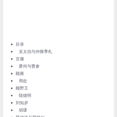
目录
吴太伯与仲雍季札
言偃
萧何与曹参
顾雍
周处
顾野王
陆德明
刘知岁
胡瑗