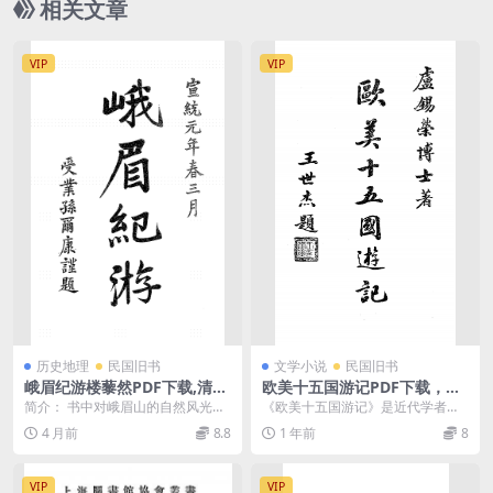
相关文章
VIP
VIP
历史地理
民国旧书
文学小说
民国旧书
峨眉纪游楼藜然PDF下载,清末
欧美十五国游记PDF下载，卢
峨眉山游记
锡荣著
简介： 书中对峨眉山的自然风光、
《欧美十五国游记》是近代学者卢
名胜古迹、宗教文化（尤其是佛教
锡荣（政治学家、教育家，曾任大
4 月前
8.8
1 年前
8
寺院）、历史沿革以...
夏大学副校长）于约1...
VIP
VIP