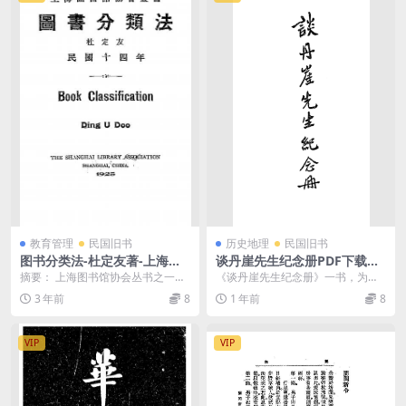
教育管理
民国旧书
历史地理
民国旧书
图书分类法-杜定友著-上海图
谈丹崖先生纪念册PDF下载，
书馆协会-民国14[1925]
谈丹崖年谱
摘要： 上海图书馆协会丛书之一，
《谈丹崖先生纪念册》一书，为纪
图书馆学，分上、中、下3编：上编
念近代著名银行家、实业家谈丹崖
3 年前
8
1 年前
8
为说明、介绍中外...
先生（谈荔孙，188...
VIP
VIP