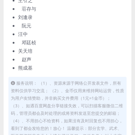
王引之
荘存与
刘逢录
阮元
汪中
邓廷桢
关天培
赵声
熊成基
服务说明： （1）、资源来源于网络公开发表文件，所有
资料仅供学习交流； （2）、金币仅用来维持网站运营，性质
为用户友情赞助，并非购买文件费用（1元=1金币）；
（3）、如遇百度网盘分享链接失效，可以扫描客服微信二维
码，管理员都会及时处理的或将资料发送至您提交的邮箱；
（4）、不用担心不给资料，如果没有及时回复也不用担心，
看到了都会发给您的！放心！ 温馨提示：部分玄学、武术、