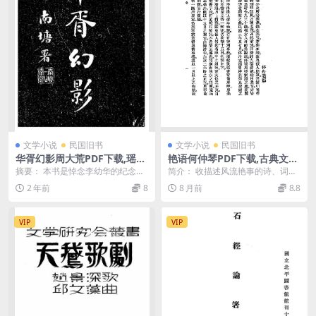
文学小说
民国旧书
文学小说
民国旧书
华胥幻影周大荒PDF下载,瑶华
艳语何仲琴PDF下载,古典文学
小传,周大荒文集
风流艳事集锦
摘要： 本书是悼念李幼华的纪念集
简介： 收描述风流艳事的诗、词、
子。除题辞、《瑶华小传》（大
韵语、散文共23篇。共中有停舟的
2 年前
8
8 月前
8.8
荒）外，均为致悼的诗...
《兰闺新令》，顾...
VIP
VIP