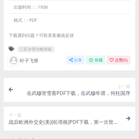
出版时间：:
1936
格式：:
PDF
下载遇到问题？可联系客服或反馈
江苏乡贤传略初稿
叶子飞呀
分享
收藏
点赞(
0
)
上一篇
岳武穆管雪斋PDF下载，岳武穆年谱，何柱国序
下一篇
战后欧洲外交史(美)[松塔格]PDF下载，第一次世界
大战战后史料