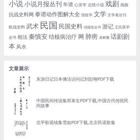
小说
戏剧
小说月报丛刊
年谱
心灵学
志怪小说
戏曲
文学
拳谱动作图解大全
抗战史料网
指纹学
文学者丛刊
民国
武术
民国史料
游记
欧战史料
王氏医学
润德堂丛书
话剧剧
秦慎安
网
肺痨
结核病治疗
相法
丛书
袁树珊
本
风水
文章展示
东游日记日本佛法访问记刘彭翊PDF下载
中国民间传说集郑辜生PDF下载,中国古代传统民
间故事
北平歌谣续集雪如PDF下载,北京民谣歌集