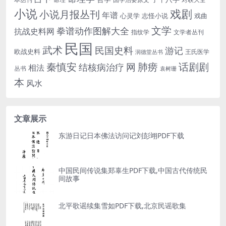
小说
戏剧
小说月报丛刊
年谱
心灵学
志怪小说
戏曲
文学
拳谱动作图解大全
抗战史料网
指纹学
文学者丛刊
民国
武术
民国史料
游记
欧战史料
王氏医学
润德堂丛书
话剧剧
秦慎安
网
肺痨
结核病治疗
相法
丛书
袁树珊
本
风水
文章展示
东游日记日本佛法访问记刘彭翊PDF下载
中国民间传说集郑辜生PDF下载,中国古代传统民
间故事
北平歌谣续集雪如PDF下载,北京民谣歌集