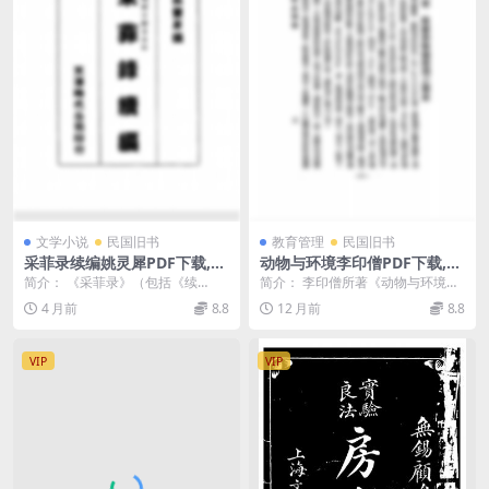
文学小说
民国旧书
教育管理
民国旧书
采菲录续编姚灵犀PDF下载,中
动物与环境李印僧PDF下载,近
国妇女缠足史料
代生物学教科书
简介： 《采菲录》（包括《续
简介： 李印僧所著《动物与环境》
编》）是中国近代系统整理缠足史
是民国时期生物学教科书。 截图：
4 月前
8.8
12 月前
8.8
料的开创性著作。它客观...
目录： 第一章...
VIP
VIP