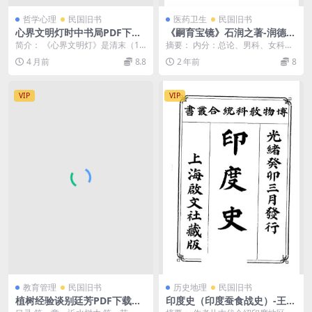
哲学心理
民国旧书
医药卫生
民国旧书
心界文明灯时中书局PDF下载,
《嗣育宝镜》石润之著-润德堂
近代心理学发展研究史料
药社-民国37[1948]-pdf古籍
简介： 《心界文明灯》是清末（19
摘要： 内分：总论、男科、女科、
下载
03年，光绪二十九年）出版的一部
儿科4章。按100个专题介绍两性生
4 月前
8.8
2 年前
8
心理学讲义，由...
理卫生及育儿知...
VIP
VIP
教育管理
民国旧书
历史地理
民国旧书
植树经验谈别廷芳PDF下载，
印度史（印度蚕食战史）-王本
植树造林理论
祥译述-启文社