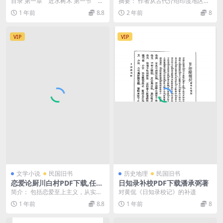
目录 第一章 近水树木 第一节 柳
摘要： 作者从古代介绍印度地区历
树 种类 种植 栽培时...
史，博物教科统合丛书 截图：
1 年前
8.8
2 年前
8
VIP
VIP
文学小说
民国旧书
历史地理
民国旧书
恋爱论厨川白村PDF下载,任白
日知录补校PDF下载潘承弼著
涛译，民国版恋爱论
简介： 包括恋爱至上主义，从实际
对黄侃《日知录校记》的补遗
生活上论恋爱，断片3部分。书前有
1 年前
8.8
1 年前
8
卷头语，及《关于...