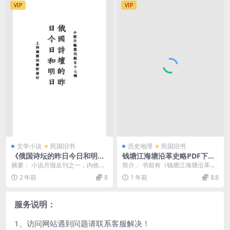
VIP
VIP
文学小说
民国旧书
历史地理
民国旧书
《俄国诗坛的昨日今日和明
钱塘江海塘沿革史略PDF下载,
日》小说月报社-商务印书馆-
钱塘江海塘工程视察团视察报
摘要： 小说月报丛刊之一，内收
简介： 书前有《钱塘江海塘沿革史
民国14[1925]-pdf古籍下载
告PDF下载
《俄国诗坛的作日今日和明日》（<
略》(汪胡桢著) ，书末附钱塘江海
2 年前
8
1 年前
8.8
俄>布...
塘工程视察团会...
服务说明：
1、访问网站遇到问题请联系客服解决！