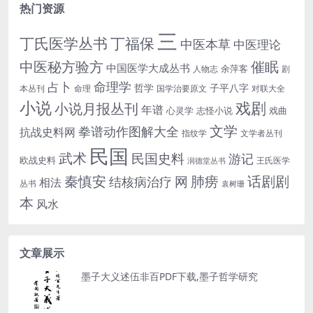
热门资源
三
丁氏医学丛书
丁福保
中医本草
中医理论
中医秘方验方
催眠
中国医学大成丛书
余萍客
人物志
剧
命理学
占卜
哲学
子平八字
本丛刊
命理
国学治要原文
对联大全
小说
戏剧
小说月报丛刊
年谱
心灵学
志怪小说
戏曲
文学
拳谱动作图解大全
抗战史料网
指纹学
文学者丛刊
民国
武术
民国史料
游记
欧战史料
王氏医学
润德堂丛书
话剧剧
秦慎安
网
肺痨
结核病治疗
相法
丛书
袁树珊
本
风水
文章展示
墨子大义述伍非百PDF下载,墨子哲学研究