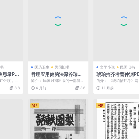
书
医药卫生
民国旧书
文学小说
民国旧书
哀思录PD
哲理应用健脑法深谷瑞辅
琥珀拾芥考曹仲渊PD
瑛史料
余萍客PDF下载
载,琥珀拾芥研究史
，讳钟瑛，字
简介： 民国时期出版的一部健脑
简介： 《琥珀拾芥考》
 截图： 目
养生类著作，作者深谷瑞辅，余
期探讨中国传统科技知识
8.8
4 月前
8.8
11 月前
萍客编译。 截图： 目...
作，聚焦”琥...
VIP
VIP