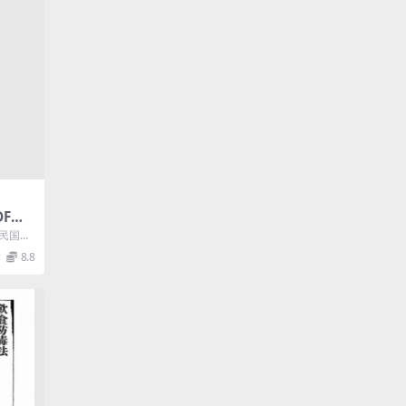
F下
料
是民国时
的著
8.8