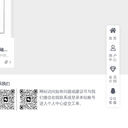
首页
岫编-
年[1
物中的防
用户
中心
 截
8
会员
介绍
系我们
网站访问如有问题或建议可与我
们微信在线联系或登录本站账号
QQ
客服
进入个人中心提交工单。