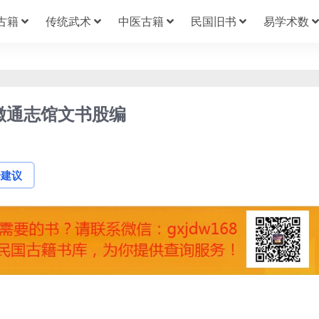
古籍
传统武术
中医古籍
民国旧书
易学术数
徽通志馆文书股编
论建议