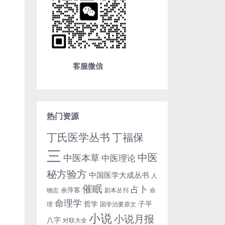
客服微信
热门资源
丁氏医学丛书
丁福保
三
中医
中医本草
中医理论
秘方验方
中国医学大成丛书
人
催眠
占卜
余萍客
物志
剧本丛刊
命
命理学
哲学
子平
理
国学治要原文
小说
小说月报
八字
对联大全