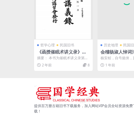
哲学心理
民国旧书
历史地理
民国旧
《函授催眠术讲义录》中
会稽杨淑人悼词汇
村芦舟著-东方催眠术讲习
下载,杨安桢清
摘要： 本书为催眠术讲义录第一
杨安桢，自号懿侠，
会-民国六年[1917]-催眠
至六册合订本。函授催眠术讲义
人，清华女校创始人
2 年前
8
1 年前
录pdf下载 截图： ...
收录杨葆光、朱家驹、
术自学下载
提供百万册古籍旧书下载服务，加入网站VIP会员全站资源免费
载！