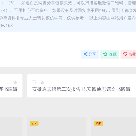
）； （3）、如遇百度网盘分享链接失效，可以扫描客服微信二维码，管
（4）、不用担心不给资料，如果没有及时回复也不用担心，看到了都会
学等资料非专业人士请勿模仿学习，仅供参考！ 以上内容由网站用户发
w168
分享
收藏
点赞
上一篇
下一篇
存书库编
安徽通志馆第二次报告书,安徽通志馆文书股编
VIP
VIP