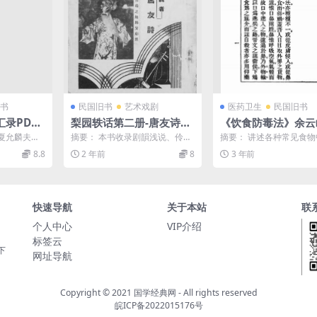
书
民国旧书
艺术戏剧
医药卫生
民国旧书
录PDF
梨园轶话第二册-唐友诗编
《饮食防毒法》余云
华女校史料
辑-放庐斋室丛书
商务印书馆-民国十三
夏允麟夫
摘要： 本书收录剧韻浅说、伶人
摘要： 讲述各种常见食
924]-pdf古籍下载
之一，书中
外号、尚和玉戏剧秘本、梨园条
治法。饮食防毒法pdf下载
8.8
2 年前
8
3 年前
姜文傅...
例、后台术语详解等内容...
图： 服务说明： （...
快速导航
关于本站
联
个人中心
VIP介绍
标签云
下
网址导航
Copyright © 2021
国学经典网
- All rights reserved
皖ICP备2022015176号