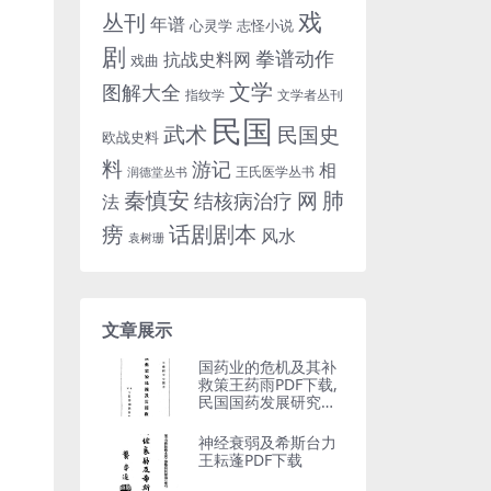
戏
丛刊
年谱
心灵学
志怪小说
剧
拳谱动作
抗战史料网
戏曲
文学
图解大全
指纹学
文学者丛刊
民国
武术
民国史
欧战史料
料
游记
相
王氏医学丛书
润德堂丛书
秦慎安
网
肺
结核病治疗
法
话剧剧本
痨
风水
袁树珊
文章展示
国药业的危机及其补
救策王药雨PDF下载,
民国国药发展研究史
料
神经衰弱及希斯台力
王耘蓬PDF下载