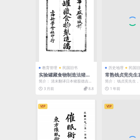
教育管理
民国旧书
历史地理
民国旧
实验罐藏食物制造法猪股
常熟钱贞宪先生
德吉郎PDF下载
F下载,常熟钱钟
简介： 清末翻译日本猪股德吉郎
简介： 钱贞宪先生
所著关于灌装食品制造方法。 截
湘圃，晚号蒲塘逸叟。
3 月前
8.8
1 年前
图： 目录： 第一篇...
录： 行述 ...
VIP
VIP