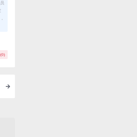
理员
发
布，
(
0
)