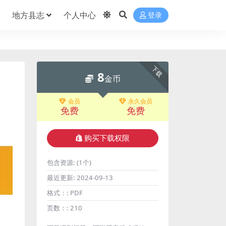
地方县志
个人中心
登录
下载
8
金币
会员
永久会员
免费
免费
购买下载权限
包含资源:
(1个)
最近更新:
2024-09-13
格式：:
PDF
页数：:
210