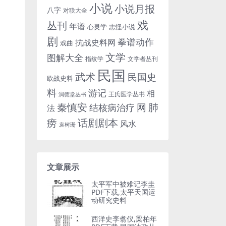
小说
小说月报
八字
对联大全
戏
丛刊
年谱
心灵学
志怪小说
剧
拳谱动作
抗战史料网
戏曲
文学
图解大全
指纹学
文学者丛刊
民国
武术
民国史
欧战史料
料
游记
相
王氏医学丛书
润德堂丛书
秦慎安
网
肺
结核病治疗
法
话剧剧本
痨
风水
袁树珊
文章展示
太平军中被难记李圭
PDF下载,太平天国运
动研究史料
西洋史李翥仪,梁柏年