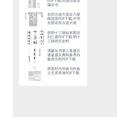
PDF下载,民国法政丛
编丛书
名胜古迹大观全六册
顾冠英PDF下载,中华
全国名胜古迹大观
前明十三陵始末图说
刘仁甫PDF下载,明十
三陵研究史料
满蒙丛书第三卷盛京
通鉴盛京典制备考内
藤虎次郎PDF下载
西晋时代华族与外族
之关系李旭PDF下载