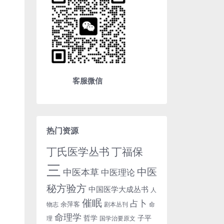
客服微信
热门资源
丁氏医学丛书
丁福保
三
中医
中医本草
中医理论
秘方验方
中国医学大成丛书
人
催眠
占卜
余萍客
物志
剧本丛刊
命
命理学
哲学
子平
理
国学治要原文