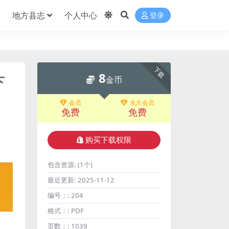
地方县志
个人中心
登录
下载
8
下
金币
会员
永久会员
免费
免费
购买下载权限
包含资源:
(1个)
最近更新:
2025-11-12
编号：:
204
格式：:
PDF
页数：:
1039