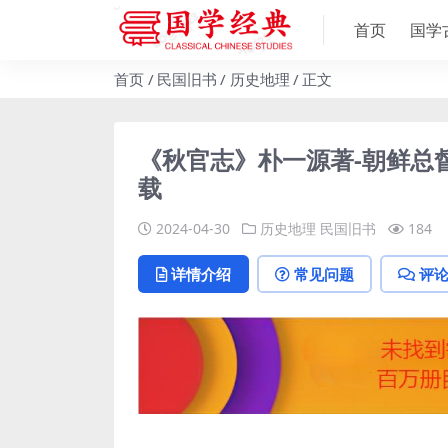
首页
国学
首页
民国旧书
历史地理
正文
《秋官志》朴一源著-朝鲜总督
载
2024-04-30
历史地理
民国旧书
184
详情介绍
常见问题
评