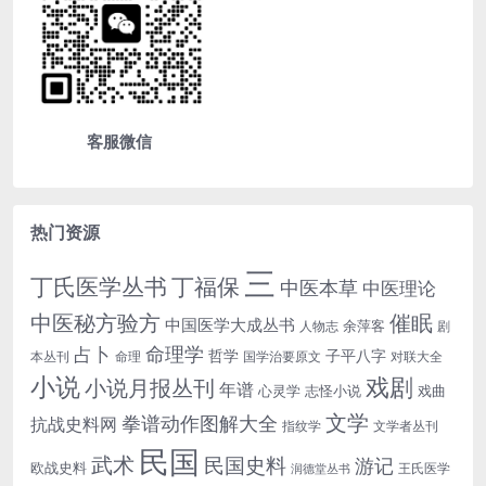
客服微信
热门资源
三
丁氏医学丛书
丁福保
中医本草
中医理论
中医秘方验方
催眠
中国医学大成丛书
余萍客
人物志
剧
命理学
占卜
哲学
子平八字
本丛刊
命理
国学治要原文
对联大全
小说
戏剧
小说月报丛刊
年谱
心灵学
志怪小说
戏曲
文学
拳谱动作图解大全
抗战史料网
指纹学
文学者丛刊
民国
武术
民国史料
游记
欧战史料
王氏医学
润德堂丛书