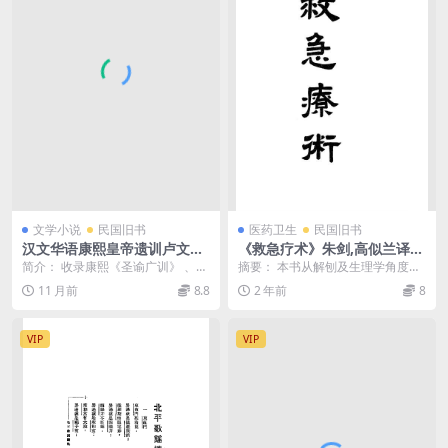
文学小说
民国旧书
医药卫生
民国旧书
汉文华语康熙皇帝遗训卢文善
《救急疗术》朱剑,高似兰译-
PDF,康熙皇帝遗训文言白话译
博医会-民国16[1927]-pdf古
简介： 收录康熙《圣谕广训》 、
摘要： 本书从解刨及生理学角度介
解
籍下载
《六谕衍义》等汉文解释。 截图：
绍西方急救技术，如人工呼吸、骨
11 月前
8.8
2 年前
8
目录： 第一条...
折固定术、解毒洗胃...
VIP
VIP