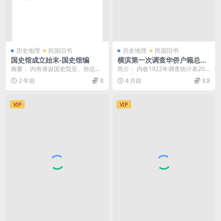
历史地理
民国旧书
历史地理
民国旧书
国史馆成立始末-国史馆编
横滨第一次调查华侨户籍总报
告PDF下载,民国日本横滨华侨
摘要： 内有请设国史院呈、孙总统
简介： 内收1922年调查统计表20
研究史料
批示，以及该馆官制、组织规程、
余种。包括人数、职业、团体、工
2 年前
8
4 月前
8.8
立国史馆案、组织大...
商业、婚姻等情...
VIP
VIP