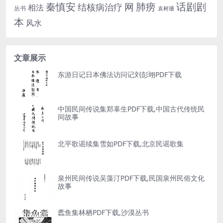
话剧剧
秦慎安
网
肺痨
结核病治疗
相法
丛书
袁树珊
本
风水
文章展示
东游日记日本佛法访问记刘彭翊PDF下载
中国民间传说集郑辜生PDF下载,中国古代传统民
间故事
北平歌谣续集雪如PDF下载,北京民谣歌集
泉州民间传说吴藻汀PDF下载,民国泉州民俗文化
故事
蠹鱼集林栖PDF下载,沙漠丛书