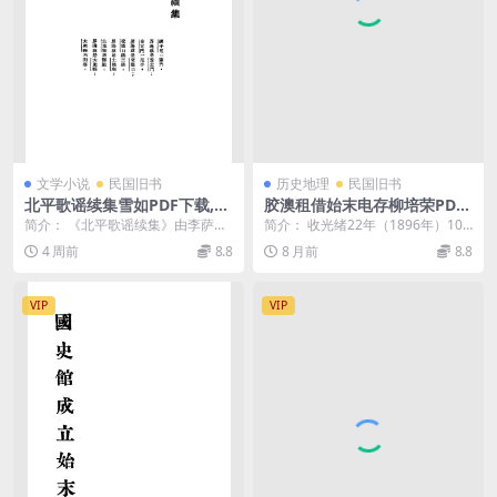
文学小说
民国旧书
历史地理
民国旧书
北平歌谣续集雪如PDF下载,北
胶澳租借始末电存柳培荣PDF
京民谣歌集
下载,胶澳租借研究史料
简介： 《北平歌谣续集》由李萨雪
简介： 收光绪22年（1896年）10
如（雪如女士）编纂，北平明社出
月19日至11月26日为胶东租界事
4 周前
8.8
8 月前
8.8
版部于民国十九年（...
宜，守将...
VIP
VIP