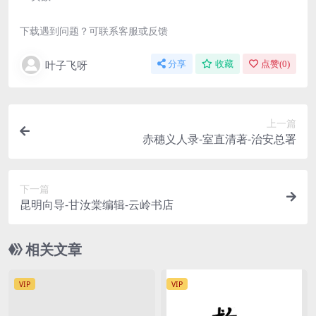
下载遇到问题？可联系客服或反馈
叶子飞呀
分享
收藏
点赞(
0
)
上一篇
赤穗义人录-室直清著-治安总署
下一篇
昆明向导-甘汝棠编辑-云岭书店
相关文章
VIP
VIP