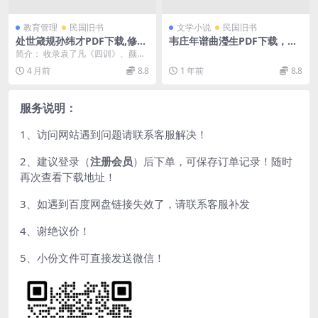
教育管理
民国旧书
文学小说
民国旧书
处世箴规孙纬才PDF下载,修身
韦庄年谱曲瀅生PDF下载，胡
养性治世名言类编
适题字
简介： 收录袁了凡《四训》、颜光
衷《戒嫖妓说》、唐翼修《人生必
4 月前
8.8
1 年前
8.8
读书》、杨椒山《家...
服务说明：
1、访问网站遇到问题请联系客服解决！
2、建议登录（
注册会员
）后下单，可保存订单记录！随时
再次查看下载地址！
3、如遇到百度网盘链接失效了，请联系客服补发
4、谢绝议价！
5、小份文件可直接发送微信！