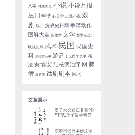
小说
小说月报
八字
对联大全
戏
丛刊
年谱
心灵学
志怪小说
剧
拳谱动作
抗战史料网
戏曲
文学
图解大全
指纹学
文学者丛刊
民国
武术
民国史
欧战史料
料
游记
相
王氏医学丛书
润德堂丛书
秦慎安
网
肺
结核病治疗
法
话剧剧本
痨
风水
袁树珊
文章展示
墨子大义述伍非百PD
F下载,墨子哲学研究
东游日记日本佛法访