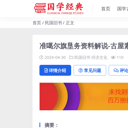
首页
国学
首页
民国旧书
正文
准噶尔旗垦务资料解说-古屋
2024-04-30
民国旧书
经济文化
110
详情介绍
常见问题
评
摘要：