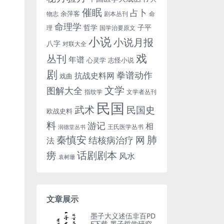
催眠
占卜
余萍客
物志
剧本丛刊
命
命理学
哲学
子平
理
国学治要原文
小说
小说月报
八字
对联大全
戏
丛刊
年谱
心灵学
志怪小说
剧
拳谱动作
抗战史料网
戏曲
文学
图解大全
指纹学
文学者丛刊
民国
武术
民国史
欧战史料
料
游记
相
王氏医学丛书
润德堂丛书
秦慎安
网
肺
结核病治疗
法
话剧剧本
痨
风水
袁树珊
文章展示
墨子大义述伍非百PD
F下载,墨子哲学研究