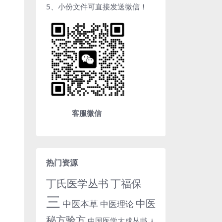
5、小份文件可直接发送微信！
客服微信
热门资源
丁氏医学丛书
丁福保
三
中医
中医本草
中医理论
秘方验方
中国医学大成丛书
人