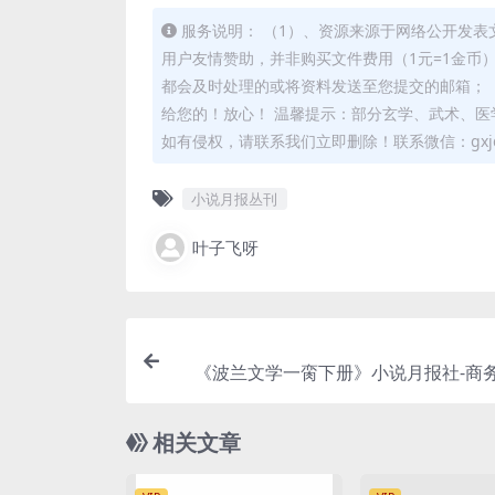
服务说明： （1）、资源来源于网络公开发表
用户友情赞助，并非购买文件费用（1元=1金币
都会及时处理的或将资料发送至您提交的邮箱； 
给您的！放心！ 温馨提示：部分玄学、武术、医
如有侵权，请联系我们立即删除！联系微信：gxjd
小说月报丛刊
叶子飞呀
《波兰文学一脔下册》小说月报社-商务
民国14[1925]-p
相关文章