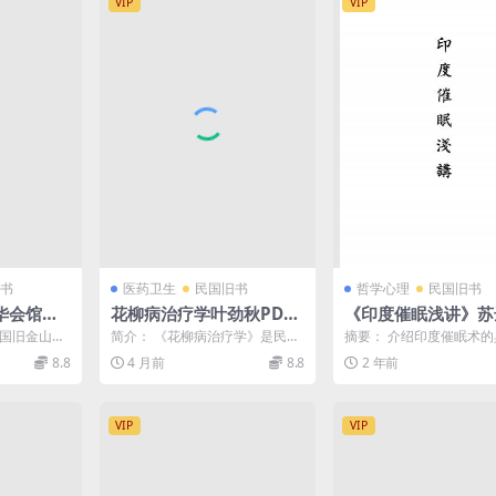
VIP
VIP
书
医药卫生
民国旧书
哲学心理
民国旧书
华会馆救
花柳病治疗学叶劲秋PDF
《印度催眠浅讲》苏
战纪念录
下载
讲-中国心灵研究会-
美国旧金山
简介： 《花柳病治疗学》是民国
摘要： 介绍印度催眠术
战美国华侨
十四年[1935]-催
o）的早期粤语译
时期中医医家叶劲秋撰写的一部
法。印度催眠浅讲pdf下载
8.8
4 月前
8.8
2 年前
关于性病（花柳病）治疗...
图： 服务说明： （...
料
VIP
VIP