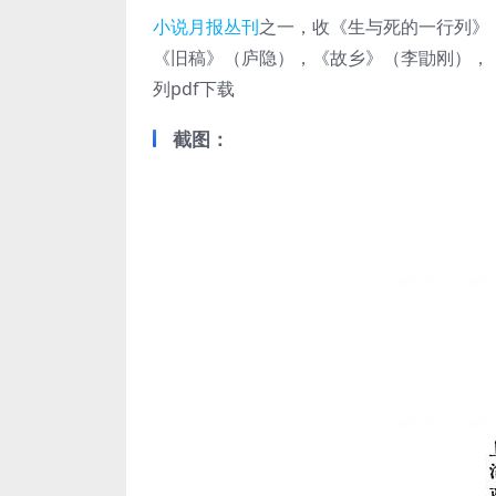
小说月报丛刊
之一，收《生与死的一行列》
《旧稿》（庐隐），《故乡》（李勖刚），
列pdf下载
截图：