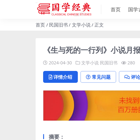
首页
国学
首页
民国旧书
文学小说
正文
《生与死的一行列》小说月报社-
2024-04-30
文学小说
民国旧书
280
详情介绍
常见问题
评
摘要：