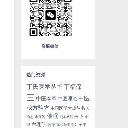
客服微信
热门资源
丁氏医学丛书
丁福保
三
中医
中医本草
中医理论
秘方验方
中国医学大成丛书
人
催眠
占卜
余萍客
物志
剧本丛刊
命
命理学
哲学
子平
理
国学治要原文