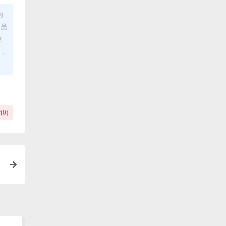
为
理员
发
布，
(
0
)