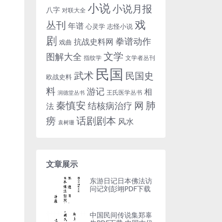
小说
小说月报
八字
对联大全
戏
丛刊
年谱
心灵学
志怪小说
剧
拳谱动作
抗战史料网
戏曲
文学
图解大全
指纹学
文学者丛刊
民国
武术
民国史
欧战史料
料
游记
相
王氏医学丛书
润德堂丛书
秦慎安
网
肺
结核病治疗
法
话剧剧本
痨
风水
袁树珊
文章展示
东游日记日本佛法访
问记刘彭翊PDF下载
中国民间传说集郑辜