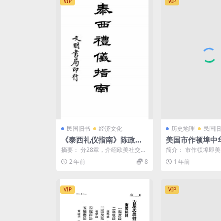
VIP
VIP
民国旧书
经济文化
历史地理
民国旧
《泰西礼仪指南》陈政译
美国市作顿埠中
述-文明书局-民国12[192
国委员会九年抗
摘要： 分28章，介绍欧美社交的
简介： 市作顿埠即
3]-pdf古籍下载
黄俊杰PDF,抗
各种礼仪、礼节。泰西礼仪指南p
（San Francisc
2 年前
8
1 年前
df下载 截图： ...
名（...
捐款救国研究史
VIP
VIP