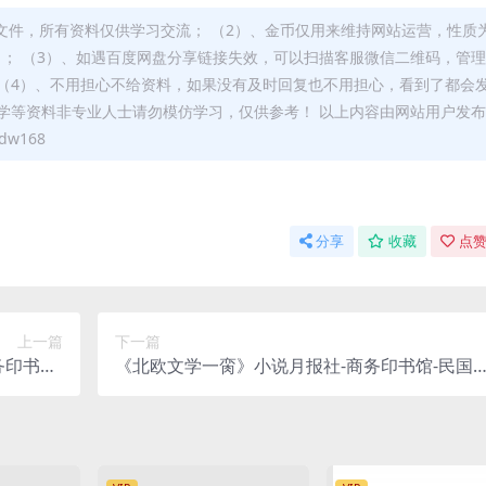
文件，所有资料仅供学习交流； （2）、金币仅用来维持网站运营，性质
）； （3）、如遇百度网盘分享链接失效，可以扫描客服微信二维码，管
（4）、不用担心不给资料，如果没有及时回复也不用担心，看到了都会
学等资料非专业人士请勿模仿学习，仅供参考！ 以上内容由网站用户发
w168
分享
收藏
点赞
上一篇
下一篇
印书馆-
《北欧文学一脔》小说月报社-商务印书馆-民国1
df古籍下载
4[1925]-pdf古籍下载