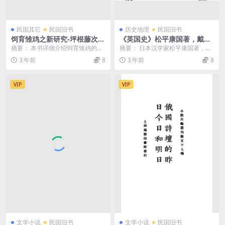
民国其它
民国旧书
历史地理
民国旧书
饲育雏鸡之新研究-坪根藤次郎
《英国史》松平康国著，戴麒
著-新学会社-民国十七年[192
译 -文明书局-清光绪三十年[1
摘要： 本书详细介绍饲育雏鸡的养
摘要： 日本汉学家松平康国著，曾
8]
903]-英国史下载
殖方法 截图： 服务说明： （1）、
任袁世凯、张之洞幕僚。英国史pdf
3 年前
8
3 年前
8
加入VIP会...
下载 截图： ...
VIP
VIP
文学小说
民国旧书
文学小说
民国旧书