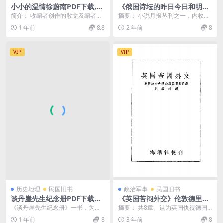
小小的温情徐蔚南PDF下载,民
《俄国诗坛的昨日今日和明
国外国散文诗集
日》小说月报社-商务印书馆-
简介： 收编者创作的散文及编者翻
摘要： 小说月报丛刊之一，内收
民国14[1925]-pdf古籍下载
译日本国木田独步、法国波德莱
《俄国诗坛的作日今日和明日》（<
1 年前
8.8
2 年前
8
尔、俄国屠格涅夫、丹...
俄>布...
VIP
VIP
历史地理
民国旧书
政治军事
民国旧书
谈丹崖先生纪念册PDF下载，
《英国苦闷外交》伦敦德里著-
谈丹崖年谱
海潮社-1939-pdf古籍下载
《谈丹崖先生纪念册》一书，为纪
摘要： 共8章。认为英国仇视德国
念近代著名银行家、实业家谈丹崖
是引起德国发动战争的主要原因。
1 年前
8
3 年前
8
先生（谈荔孙，188...
分述凡尔塞和约及罗...