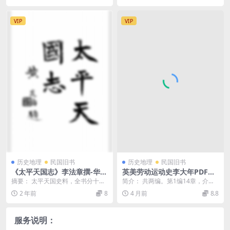
VIP
VIP
历史地理
民国旧书
历史地理
民国旧书
《太平天国志》李法章撰-华新
英美劳动运动史李大年PDF下
书社-民国12[1923]-pdf古籍
载,英美工人运动史研究
摘要： 太平天国史料，全书分十九
简介： 共两编。第1编14章，介绍
下载
卷，以人物为中心加以叙述，收录
英国劳动党的概况（组阁、政策、
2 年前
8
4 月前
8.8
洪秀全、冯达、杨秀...
劳动者组织）等；...
服务说明：