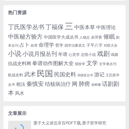
热门资源
三
丁氏医学丛书
丁福保
中医本草
中医理论
中医秘方验方
催眠
中国医学大成丛书
余萍客
人物志
剧
命理学
占卜
哲学
子平八字
本丛刊
命理
国学治要原文
对联大全
小说
戏剧
小说月报丛刊
年谱
心灵学
志怪小说
戏曲
文学
拳谱动作图解大全
抗战史料网
指纹学
文学者丛刊
民国
武术
民国史料
游记
欧战史料
王氏医学
润德堂丛书
话剧剧
秦慎安
网
肺痨
结核病治疗
相法
丛书
袁树珊
本
风水
文章展示
墨子大义述伍非百PDF下载,墨子哲学研究