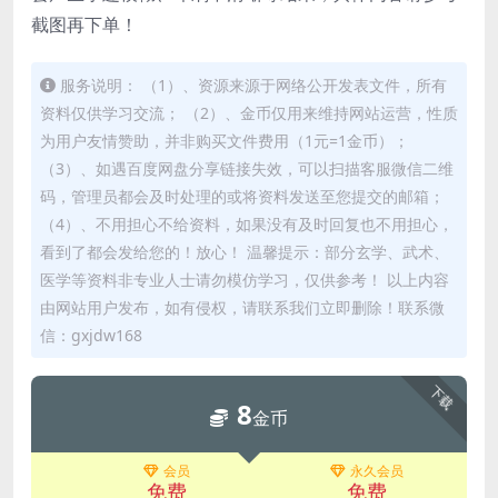
截图再下单！
服务说明： （1）、资源来源于网络公开发表文件，所有
资料仅供学习交流； （2）、金币仅用来维持网站运营，性质
为用户友情赞助，并非购买文件费用（1元=1金币）；
（3）、如遇百度网盘分享链接失效，可以扫描客服微信二维
码，管理员都会及时处理的或将资料发送至您提交的邮箱；
（4）、不用担心不给资料，如果没有及时回复也不用担心，
看到了都会发给您的！放心！ 温馨提示：部分玄学、武术、
医学等资料非专业人士请勿模仿学习，仅供参考！ 以上内容
由网站用户发布，如有侵权，请联系我们立即删除！联系微
信：gxjdw168
下载
8
金币
会员
永久会员
免费
免费