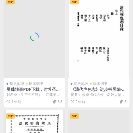
VIP
VIP
历史地理
民国旧书
历史地理
民国旧书
曼殊轶事PDF下载，时希圣
《清代声色志》进步书局编-文
编，苏曼殊小丛书
明书局,中华书局-民国十九年
时希圣（生卒年不详），江苏吴江
摘要： 收录清代名伶、名妓人物小
[1930]-pdf古籍下载
人，民国学者、南社成员。因与苏
传，内有阿芸、魏三儿、汪桂芬、
1 年前
8.8
2 年前
8
曼殊同属南社，收集其...
陈圆圆、尹子春、李...
VIP
VIP