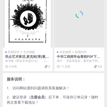
民国旧书
艺术戏剧
历史地理
民国旧书
民众艺术夜话,麦克林[等]著,世
中华工程师学会章程PDF下载,
界文艺书社
中华工程师学会研究史料
本书收《民众艺术是什么》、《民
简介： 辛亥革命后，詹天佑于民国
众艺术底要素》、《民众艺术底种
元年（1912年）在广州创立”广东
2 年前
8
11 月前
8.8
类》、《民众艺术与教...
中...
服务说明：
1、访问网站遇到问题请联系客服解决！
2、建议登录（
注册会员
）后下单，可保存订单记录！随时
再次查看下载地址！