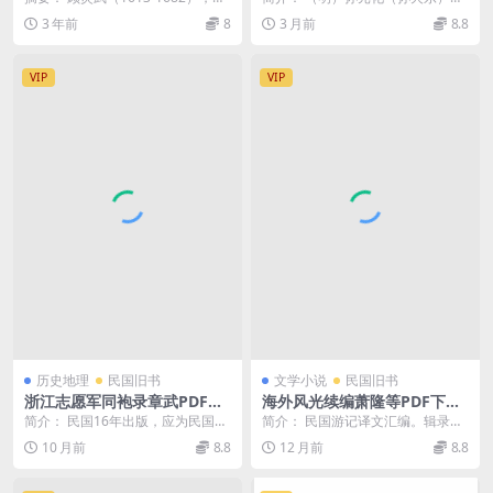
清之际思想家、学者。本书分16章
徐光启的门人，为统兵大将，巡抚
3 年前
8
3 月前
8.8
叙述其家...
登（登州）、莱（蓬...
VIP
VIP
历史地理
民国旧书
文学小说
民国旧书
浙江志愿军同袍录章武PDF下
海外风光续编萧隆等PDF下载,
载,民国浙军研究史料
民国国外游记译著
简介： 民国16年出版，应为民国浙
简介： 民国游记译文汇编。辑录
江督军朱瑞部队同胞名录，序言中
《格林兰之今昔》、《拉伯兰人的
10 月前
8.8
12 月前
8.8
提及爵帅朱公，为...
生活》、《芬兰民族性...