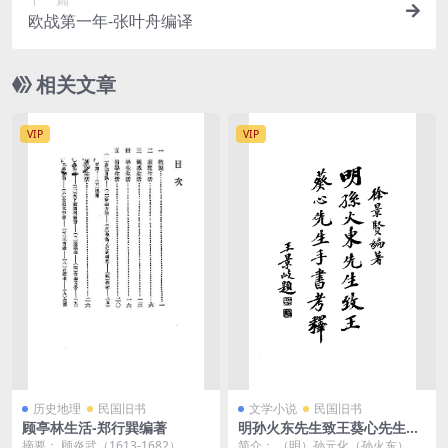
欧战第一年-张叶舟编译
相关文章
VIP
VIP
历史地理
民国旧书
文学小说
民国旧书
顾亭林生活-郑行巽编著
明孙火东先生致王葵心先生手
书考释徐景贤PDF下载
摘要： 顾炎武（1613-1682），明
简介： （明）孙元化（孙火东）是