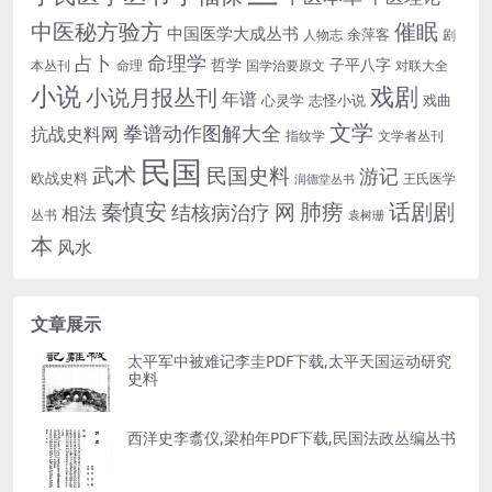
中医秘方验方
催眠
中国医学大成丛书
余萍客
人物志
剧
命理学
占卜
哲学
子平八字
本丛刊
命理
国学治要原文
对联大全
小说
戏剧
小说月报丛刊
年谱
心灵学
志怪小说
戏曲
文学
拳谱动作图解大全
抗战史料网
指纹学
文学者丛刊
民国
武术
民国史料
游记
欧战史料
王氏医学
润德堂丛书
话剧剧
秦慎安
网
肺痨
结核病治疗
相法
丛书
袁树珊
本
风水
文章展示
太平军中被难记李圭PDF下载,太平天国运动研究
史料
西洋史李翥仪,梁柏年PDF下载,民国法政丛编丛书