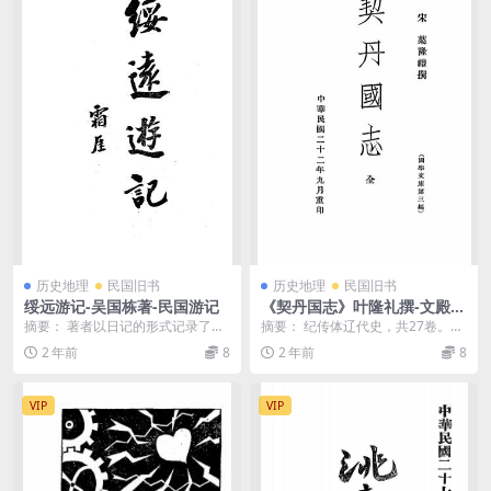
历史地理
民国旧书
历史地理
民国旧书
绥远游记-吴国栋著-民国游记
《契丹国志》叶隆礼撰-文殿阁
书庄-民国22［1933］-pdf古
摘要： 著者以日记的形式记录了在
摘要： 纪传体辽代史，共27卷。资
籍下载
绥远调查农垦时的所见所闻 截图：
料多取于《资治通鉴》、《五代史
2 年前
8
2 年前
8
记》、《松漠记闻...
VIP
VIP