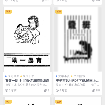
11 月前
8.8
1 年前
8.8
评》（佟晶心著）共8...
兴及美国的进步、列...
VIP
VIP
医药卫生
民国旧书
文学小说
民国旧书
育婴一助-时兆报馆编译部编译
樊笼西风社PDF下载,民国上海
西风社散文集
摘要： 本书介绍婴儿的教养与保健
简介： 分“我的家庭问题”、“ 我的婚
知识 截图： 服务说明： （1）、加
姻问题”两辑，收征文28篇。书前有
2 年前
8
4 月前
8.8
入VIP会员...
编者的《...
VIP
VIP