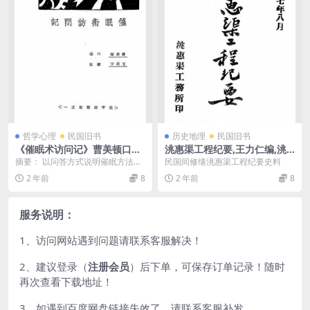
哲学心理
民国旧书
历史地理
民国旧书
《催眠术访问记》曹美顿口述-
洮惠渠工程纪要,王力仁编,洮
灵学书院-民国二十四年[1935]
惠渠工务所
摘要： 以问答方式说明催眠方法
民国间修缮洮惠渠工程纪要史料
-催眠术自学下载
等。催眠术访问记pdf下载 截图：
2 年前
8
2 年前
8
服务说明： （...
服务说明：
1、访问网站遇到问题请联系客服解决！
2、建议登录（
注册会员
）后下单，可保存订单记录！随时
再次查看下载地址！
3、如遇到百度网盘链接失效了，请联系客服补发