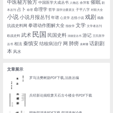
中医秘方验方
催眠
中国医学大成丛书
余萍客
人物志
剧
命理学
占卜
哲学
子平八字
本丛刊
命理
国学治要原文
对联大全
小说
戏剧
小说月报丛刊
年谱
心灵学
志怪小说
戏曲
文学
拳谱动作图解大全
抗战史料网
指纹学
文学者丛刊
民国
武术
民国史料
游记
欧战史料
王氏医学
润德堂丛书
话剧剧
秦慎安
网
肺痨
结核病治疗
相法
丛书
袁树珊
本
风水
文章展示
罗马法樊树勋PDF下载,法政丛编
兵经新论揭暄萧天石古今楼全书PDF下载
明政邵清淮PDF下载,邵清淮政论集