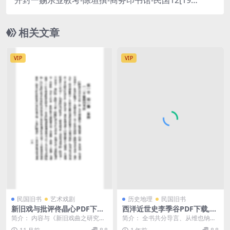
开封一赐乐业教考-陈垣撰-商务印书馆-民国12[192
3]
相关文章
VIP
VIP
民国旧书
艺术戏剧
历史地理
民国旧书
新旧戏与批评佟晶心PDF下载,
西洋近世史李季谷PDF下载,西
佟晶心戏剧理论著作集
方近代史研究
简介： 内容与《新旧戏曲之研究》
简介： 全书共分导言、从维也纳会
一书基本相同。（《新旧戏与批
议到法国二月革命、德意两国的勃