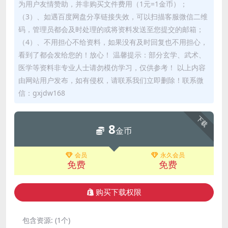
为用户友情赞助，并非购买文件费用（1元=1金币）；
（3）、如遇百度网盘分享链接失效，可以扫描客服微信二维
码，管理员都会及时处理的或将资料发送至您提交的邮箱；
（4）、不用担心不给资料，如果没有及时回复也不用担心，
看到了都会发给您的！放心！ 温馨提示：部分玄学、武术、
医学等资料非专业人士请勿模仿学习，仅供参考！ 以上内容
由网站用户发布，如有侵权，请联系我们立即删除！联系微
信：gxjdw168
下载
8
金币
会员
永久会员
免费
免费
购买下载权限
包含资源:
(1个)