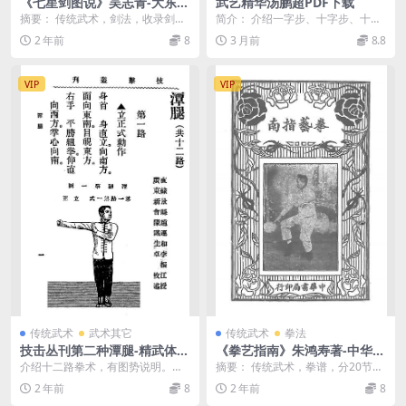
《七星剑图说》吴志青-大东书
武艺精华汤鹏超PDF下载
局-民国21[1932]-七星剑图说
摘要： 传统武术，剑法，收录剑术
简介： 介绍一字步、十字步、十字
下载
概论、立正图说、方位图说、七剑
拳、十字腿、大洪拳、点穴法、猴
2 年前
8
3 月前
8.8
底母法、十三剑图说...
棍、凳花、流星锤、...
VIP
VIP
传统武术
武术其它
传统武术
拳法
技击丛刊第二种潭腿-精武体育
《拳艺指南》朱鸿寿著-中华书
会
局-民国19[1930]-拳艺指南下
介绍十二路拳术，有图势说明。附:
摘要： 传统武术，拳谱，分20节，
载
《八年来技击杂谈》（卢炜昌）
介绍各种拳术，如顺抓全，顺拴
2 年前
8
2 年前
8
拳、四抓手、三切手...