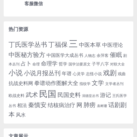
客服微信
热门资源
三
丁氏医学丛书
丁福保
中医本草
中医理论
中医秘方验方
催眠
中国医学大成丛书
余萍客
人物志
剧
命理学
占卜
哲学
子平八字
本丛刊
命理
国学治要原文
对联大全
小说
戏剧
小说月报丛刊
年谱
心灵学
志怪小说
戏曲
文学
拳谱动作图解大全
抗战史料网
指纹学
文学者丛刊
民国
武术
民国史料
游记
欧战史料
王氏医学
润德堂丛书
话剧剧
秦慎安
网
肺痨
结核病治疗
相法
丛书
袁树珊
本
风水
文章展示