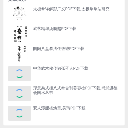
太极拳详解彭广义PDF下载,太极拳拳法研究
武艺精华汤鹏超PDF下载
阴阳八盘拳法任致诚PDF下载
中华武术秘传独孤孑人PDF下载
形意杂式捶八式拳合刊姜容樵PDF下载,尚武进德
会国术丛书
双人潭腿杨焕章,吴琦PDF下载