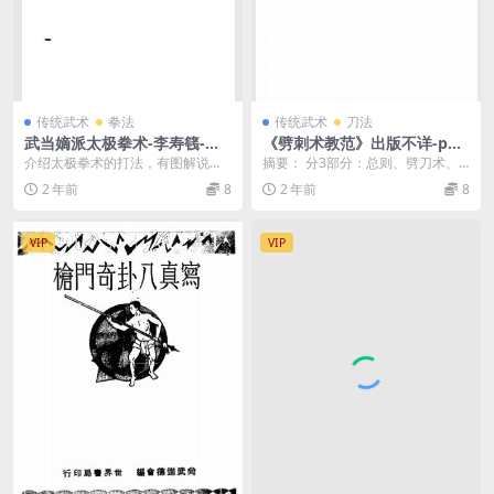
传统武术
拳法
传统武术
刀法
武当嫡派太极拳术-李寿篯-业
《劈刺术教范》出版不详-pdf
余太极拳社
古籍下载
介绍太极拳术的打法，有图解说
摘要： 分3部分：总则、劈刀术、
明，并论述太极拳术的意义、源
刺枪术。附录：乘马劈刀法。劈刺
2 年前
8
2 年前
8
流、十要、真义等
术教范pdf下载 ...
VIP
VIP