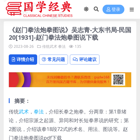
登录
《赵门拳法炮拳图说》吴志青-大东书局-民国
20[1931]-赵门拳法炮拳图说下载
2023-08-26
传统武术
拳法
135
详情介绍
常见问题
评论建议
摘要：
传统
武术
，
拳法
，介绍长拳之炮拳。分两章：第1章绪
论，介绍宗派之起源、异同和对长短拳界说的研究；第
2图说，介绍该拳18段72式的术名、用法、图说等。赵
门拳法炮拳图说pdf下载