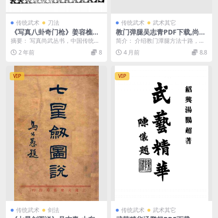
传统武术
刀法
传统武术
武术其它
《写真八卦奇门枪》姜容樵编-
教门弹腿吴志青PDF下载,尚武
世界书局-民国19[1930]-pdf
楼丛书
摘要： 写真尚武丛书，中国传统武
简介： 介绍教门潭腿方法十路，有
古籍下载
术枪术，姜容樵编分枪法八诀、札
图解说明。附：少林宗法阐微 截
2 年前
8
4 月前
8.8
拿封守与撑法、八母...
图： 目录： 行拳...
VIP
VIP
传统武术
剑法
传统武术
武术其它