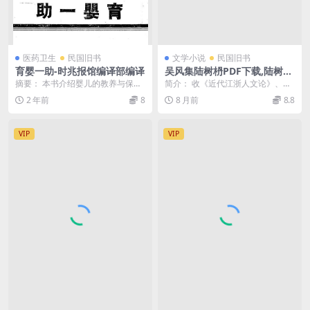
医药卫生
民国旧书
文学小说
民国旧书
育婴一助-时兆报馆编译部编译
吴风集陆树枬PDF下载,陆树枬
文集
摘要： 本书介绍婴儿的教养与保健
简介： 收《近代江浙人文论》、
知识 截图： 服务说明： （1）、加
《清代苏省学术概略》、《道咸以
2 年前
8
8 月前
8.8
入VIP会员...
来江浙的词风》、《三...
VIP
VIP