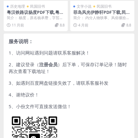
历史地理
民国旧书
文学小说
民国旧书
粤汉铁路议杨度PDF下载,粤汉
菲岛风光伊静轩PDF下载,民国
铁路研究史料
菲律宾研究史料
简介： 杨度，原名杨承瓒，字皙
简介： 内分人物轶事、风俗缀拾、
子，号虎公、虎禅等，湖南湘潭
轶闻琐谈3编 截图： 目录： 菲人的
11 月前
8.8
4 月前
8.8
人，近代政治家、学者、...
祖先 22 ...
服务说明：
1、访问网站遇到问题请联系客服解决！
2、建议登录（
注册会员
）后下单，可保存订单记录！随时
再次查看下载地址！
3、如遇到百度网盘链接失效了，请联系客服补发
4、谢绝议价！
5、小份文件可直接发送微信！