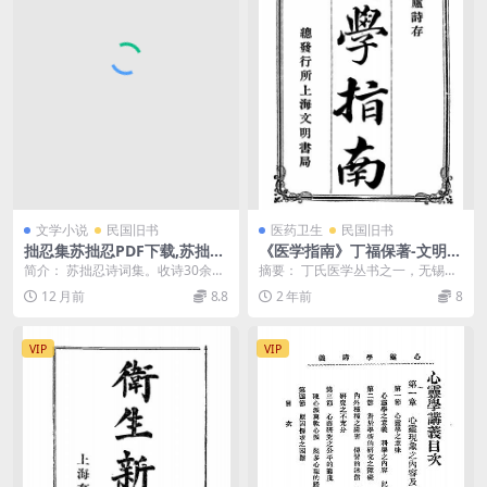
文学小说
民国旧书
医药卫生
民国旧书
拙忍集苏拙忍PDF下载,苏拙忍
《医学指南》丁福保著-文明书
诗词集
局-清光绪三十四年[1908]-医
简介： 苏拙忍诗词集。收诗30余
摘要： 丁氏医学丛书之一，无锡丁
学指南下载
首，词70余首。书前有“拙忍先生诗
福保著。医学指南pdf下载 截图：
12 月前
8.8
2 年前
8
词合稿序”5篇...
服务说明： ...
VIP
VIP