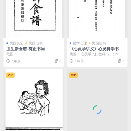
民国其它
民国旧书
哲学心理
民国旧书
卫生新食谱-有正书局
《心灵学讲义》心灵科学书局-
民国二十二年七月[1933.7]-心
截图：
摘要： 心灵学入门教科书，分9
灵学入门下载
章；有：心灵现象的内容，自动现
2 年前
8
2 年前
8
象与心灵现象，实验的...
VIP
VIP