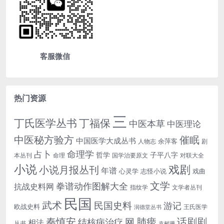
客服微信
热门资源
三
丁氏医学丛书
丁福保
中医本草
中医理论
中医秘方验方
催眠
中国医学大成丛书
余萍客
人物志
剧
命理学
占卜
哲学
子平八字
本丛刊
命理
国学治要原文
对联大全
小说
戏剧
小说月报丛刊
年谱
心灵学
志怪小说
戏曲
文学
拳谱动作图解大全
抗战史料网
指纹学
文学者丛刊
民国
武术
民国史料
游记
欧战史料
王氏医学
润德堂丛书
话剧剧
秦慎安
网
肺痨
结核病治疗
相法
丛书
袁树珊