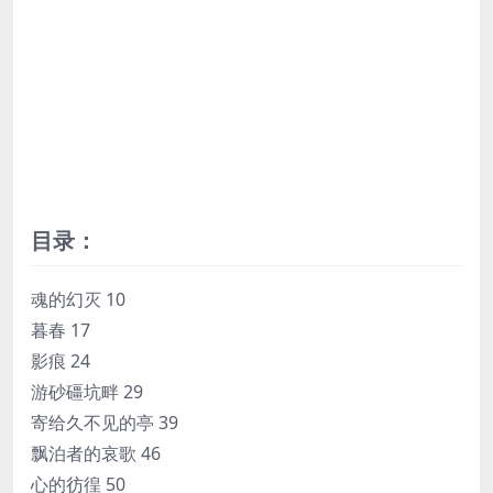
目录：
魂的幻灭 10
暮春 17
影痕 24
游砂礓坑畔 29
寄给久不见的亭 39
飘泊者的哀歌 46
心的彷徨 50