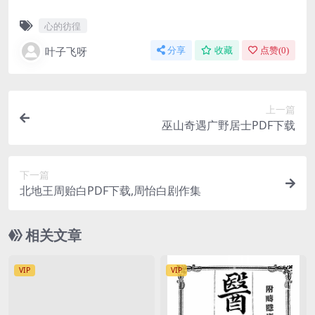
心的彷徨
叶子飞呀
分享
收藏
点赞(
0
)
上一篇
巫山奇遇广野居士PDF下载
下一篇
北地王周贻白PDF下载,周怡白剧作集
相关文章
VIP
VIP