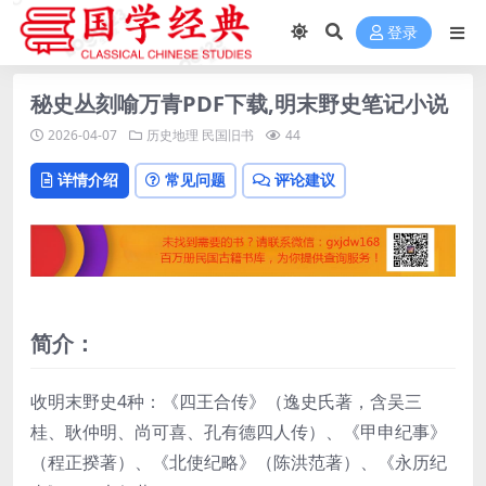
登录
秘史丛刻喻万青PDF下载,明末野史笔记小说
2026-04-07
历史地理
民国旧书
44
详情介绍
常见问题
评论建议
简介：
收明末野史4种：《四王合传》（逸史氏著，含吴三
桂、耿仲明、尚可喜、孔有德四人传）、《甲申纪事》
（程正揆著）、《北使纪略》（陈洪范著）、《永历纪