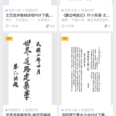
文学小说
民国旧书
文学小说
民国旧书
文艺批评集钱杏邨PDF下载,民
《蒙边鸣筑记》叶小凤著-文明
国文艺评论集
书局-民国十四年[1925]-pdf古
简介： 分五部分：一、从浪漫主义
摘要： 中篇小说。蒙边鸣筑记pdf
籍下载
到写实主义，收《嚣俄的死刑废止
下载 截图： 服务说明： （1）、加
1 年前
8.8
3 年前
8
论》、《左拉与巴黎...
入VIP会...
VIP
VIP
民国其它
民国旧书
文学小说
民国旧书
世界道路建筑学-姚济苍编译
洪阳普宁夏令大会PDF下载,普