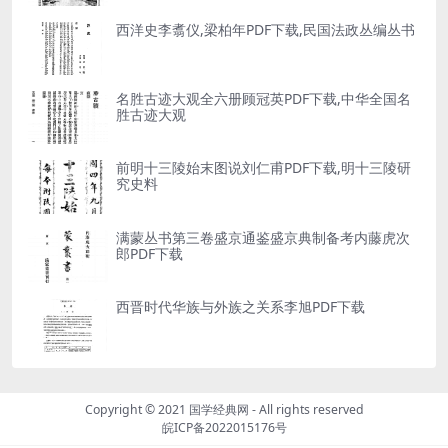
西洋史李翥仪,梁柏年PDF下载,民国法政丛编丛书
名胜古迹大观全六册顾冠英PDF下载,中华全国名
胜古迹大观
前明十三陵始末图说刘仁甫PDF下载,明十三陵研
究史料
满蒙丛书第三卷盛京通鉴盛京典制备考内藤虎次
郎PDF下载
西晋时代华族与外族之关系李旭PDF下载
Copyright © 2021
国学经典网
- All rights reserved
皖ICP备2022015176号