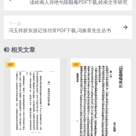
读岭南人诗绝句陈颙庵PDF下载,岭南文学研究
下一篇
冯玉祥胶东游记张功常PDF下载,冯焕章先生丛书
相关文章
VIP
VIP