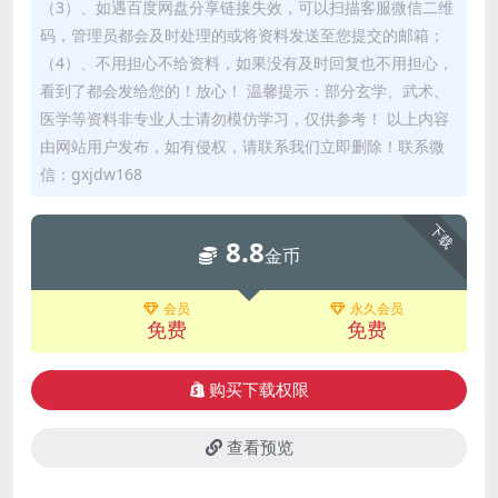
（3）、如遇百度网盘分享链接失效，可以扫描客服微信二维
码，管理员都会及时处理的或将资料发送至您提交的邮箱；
（4）、不用担心不给资料，如果没有及时回复也不用担心，
看到了都会发给您的！放心！ 温馨提示：部分玄学、武术、
医学等资料非专业人士请勿模仿学习，仅供参考！ 以上内容
由网站用户发布，如有侵权，请联系我们立即删除！联系微
信：gxjdw168
下载
8.8
金币
会员
永久会员
免费
免费
购买下载权限
查看预览