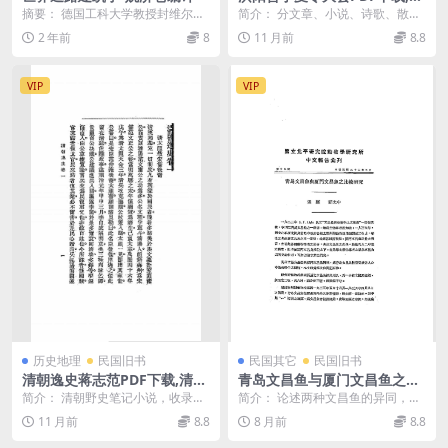
宁夏令大会研究史料
摘要： 德国工科大学教授封维尔曼
简介： 分文章、小说、诗歌、散
著作，介绍道路建造建筑方法，黎
文、游记、通讯、杂记、普宁夏令
2 年前
8
11 月前
8.8
元洪题字。 截图：...
大会会务报告8部分。...
VIP
VIP
历史地理
民国旧书
民国其它
民国旧书
清朝逸史蒋志范PDF下载,清朝
青岛文昌鱼与厦门文昌鱼之比
野史笔记小说
较研究张玺,顾光中PDF下载
简介： 清朝野史笔记小说，收录清
简介： 论述两种文昌鱼的异同，认
代野史轶闻。 截图： 目录： 卷一 2
为青岛文昌鱼是婆罗洲文昌鱼的新
11 月前
8.8
8 月前
8.8
5 清太祖...
变种，产于青岛 截...