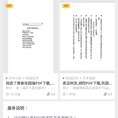
VIP
VIP
文学小说
民国旧书
民国旧书
艺术戏剧
我卖了青春张国瑞PDF下载,民
夜店柯灵,师陀PDF下载,民国
国张国瑞新体诗集
话剧剧本
简介： 收《城开不夜的都市》、
简介： 根据俄国高尔基原作“Надн
《颓心》、《我卖了青春》、《漂
е”改编 截图： 目录：
10 月前
8.8
1 年前
8.8
泊》、《消失》等19...
服务说明：
1、访问网站遇到问题请联系客服解决！