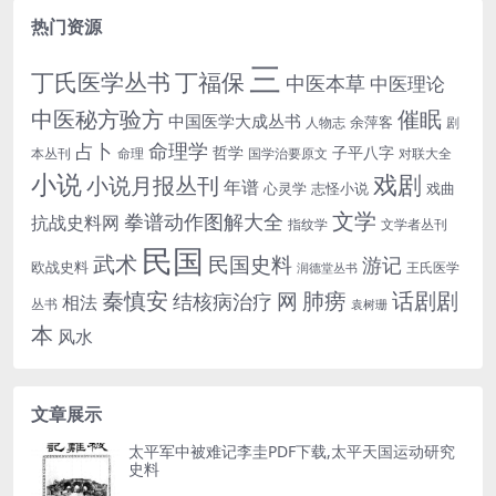
热门资源
三
丁氏医学丛书
丁福保
中医本草
中医理论
中医秘方验方
催眠
中国医学大成丛书
余萍客
人物志
剧
命理学
占卜
哲学
子平八字
本丛刊
命理
国学治要原文
对联大全
小说
戏剧
小说月报丛刊
年谱
心灵学
志怪小说
戏曲
文学
拳谱动作图解大全
抗战史料网
指纹学
文学者丛刊
民国
武术
民国史料
游记
欧战史料
王氏医学
润德堂丛书
话剧剧
秦慎安
网
肺痨
结核病治疗
相法
丛书
袁树珊
本
风水
文章展示
太平军中被难记李圭PDF下载,太平天国运动研究
史料