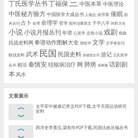
三
丁氏医学丛书
丁福保
中医本草
中医理论
中医秘方验方
催眠
中国医学大成丛书
余萍客
人物志
剧
命理学
占卜
哲学
子平八字
本丛刊
命理
国学治要原文
对联大全
小说
戏剧
小说月报丛刊
年谱
心灵学
志怪小说
戏曲
文学
拳谱动作图解大全
抗战史料网
指纹学
文学者丛刊
民国
武术
民国史料
游记
欧战史料
王氏医学
润德堂丛书
话剧剧
秦慎安
网
肺痨
结核病治疗
相法
丛书
袁树珊
本
风水
文章展示
太平军中被难记李圭PDF下载,太平天国运动研究
史料
西洋史李翥仪,梁柏年PDF下载,民国法政丛编丛书