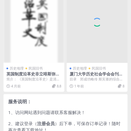
历史地理
民国旧书
历史地理
民国旧书
英国制度沿革史非立啡斯弥士
厦门大学历史社会学会会刊PD
PDF下载,英国政治制度史研究
F下载，民国厦门大学史料
简介： 《英国制度沿革史》是清末
目录 郑成功略传 斯宾塞的综合系
民初一部系统介绍英国政治制度发
统 史料之分类 中国货币总论 ...
4 月前
8.8
1 年前
8
展历程的译著。该书...
服务说明：
1、访问网站遇到问题请联系客服解决！
2、建议登录（
注册会员
）后下单，可保存订单记录！随时
再次查看下载地址！