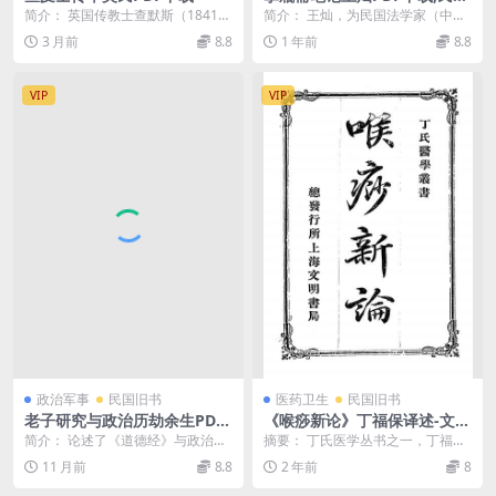
王灿法学研究著作集
简介： 英国传教士查默斯（1841—
简介： 王灿，为民国法学家（中央
1901）传。以Levett Richard...
大学法学院院长），著有《宪法原
3 月前
8.8
1 年前
8.8
理》《国际私法》等...
VIP
VIP
政治军事
民国旧书
医药卫生
民国旧书
老子研究与政治历劫余生PDF
《喉痧新论》丁福保译述-文明
下载,老子政治哲学研究
书局-民国2[1913]-中医古籍下
简介： 论述了《道德经》与政治的
摘要： 丁氏医学丛书之一，丁福保
载
关系。认为《老子》一书是一部积
译，喉痧即白喉。内分：喉痧浅说
11 月前
8.8
2 年前
8
极的、真实的政治经...
与喉痧言粹两篇，简...