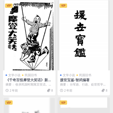
VIP
VIP
文学小说
民国旧书
文学小说
民国旧书
《千奇百怪摩登大笑话》新大
援世宝鉴-智武编著
陆书局-出版不详-pdf古籍下载
摘要： 收录民国时期寓言笑话。千
摘要： 分军政、行政、处世哲学、
奇百怪摩登大笑话pdf下载 截图：
真理、参政5编。介绍有关知识 截
2 年前
8
2 年前
8
服务说明： ...
图： 服务说明：...
VIP
VIP