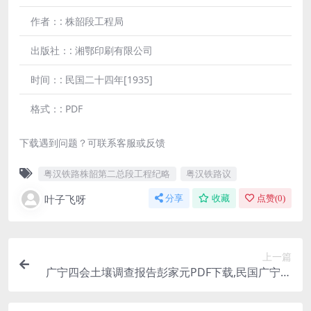
作者：:
株韶段工程局
出版社：:
湘鄂印刷有限公司
时间：:
民国二十四年[1935]
格式：:
PDF
下载遇到问题？可联系客服或反馈
粤汉铁路株韶第二总段工程纪略
粤汉铁路议
叶子飞呀
分享
收藏
点赞(
0
)
上一篇
广宁四会土壤调查报告彭家元PDF下载,民国广宁四
会农业调查报告