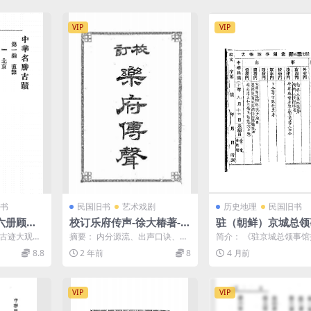
VIP
VIP
书
民国旧书
艺术戏剧
历史地理
民国旧书
六册顾冠
校订乐府传声-徐大椿著-群
驻（朝鲜）京城总领
华全国名胜
学会
报告季达,金桢弼PDF
胜古迹大观的
摘要： 内分源流、出声口诀、五
简介： 《驻京城总领事
民国中朝关系研究史
初版本内容相
音、牧声、宫调、曲情等35节，
是一份由中华民国驻朝鲜
8.8
2 年前
8
4 月前
.
讲述元曲的产生、南北...
（今韩国首尔）总领事馆提.
VIP
VIP