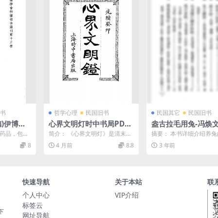
书
哲学心理
民国旧书
民国其它
民国旧书
德)伊博恩
心界文明灯时中书局PDF
盎古拉毛用兔-冯焕文
著-中华医学
下载,近代心理学发展研究
农业学社
制药品，包括
简介： 《心界文明灯》是清末
摘要： 本书详细介绍养
史料
及血循环等
（1903年，光绪二十九年）出版
沿革及养兔管理方法和兔
8
4 月前
8.8
3 年前
...
的一部心理学讲义，由...
用。 截图： 服务说明...
快速导航
关于本站
联
个人中心
VIP介绍
标签云
下
网址导航