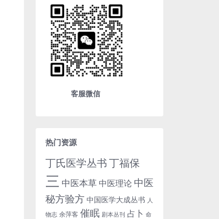
客服微信
热门资源
丁氏医学丛书
丁福保
三
中医
中医本草
中医理论
秘方验方
中国医学大成丛书
人
催眠
占卜
余萍客
物志
剧本丛刊
命