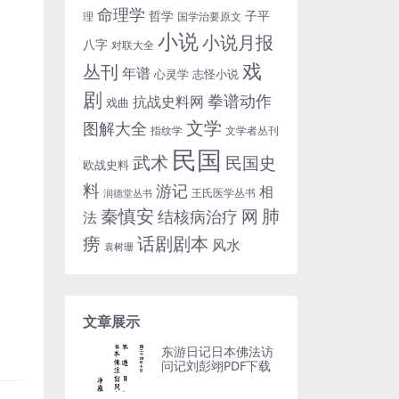
命理学
哲学
子平
理
国学治要原文
小说
小说月报
八字
对联大全
戏
丛刊
年谱
心灵学
志怪小说
剧
拳谱动作
抗战史料网
戏曲
文学
图解大全
指纹学
文学者丛刊
民国
武术
民国史
欧战史料
料
游记
相
王氏医学丛书
润德堂丛书
秦慎安
网
肺
结核病治疗
法
话剧剧本
痨
风水
袁树珊
文章展示
东游日记日本佛法访
问记刘彭翊PDF下载