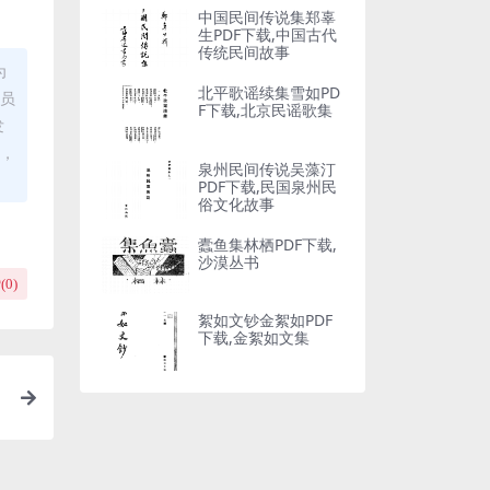
中国民间传说集郑辜
生PDF下载,中国古代
传统民间故事
为
北平歌谣续集雪如PD
理员
F下载,北京民谣歌集
发
布，
泉州民间传说吴藻汀
PDF下载,民国泉州民
俗文化故事
蠹鱼集林栖PDF下载,
沙漠丛书
(
0
)
絮如文钞金絮如PDF
下载,金絮如文集