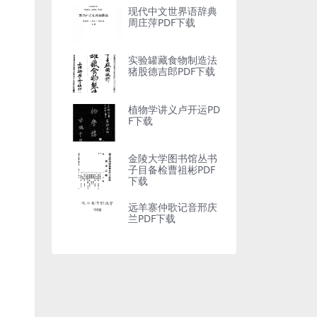
现代中文世界语辞典
周庄萍PDF下载
实验罐藏食物制造法
猪股德吉郎PDF下载
植物学讲义卢开运PD
F下载
金陵大学图书馆丛书
子目备检曹祖彬PDF
下载
远羊寨仲歌记音邢庆
兰PDF下载