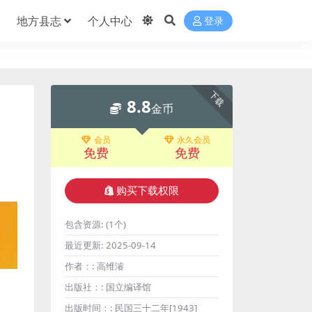
地方县志
个人中心
登录
下载
8.8
金币
会员
永久会员
免费
免费
购买下载权限
包含资源:
(1个)
最近更新:
2025-09-14
作者：:
高维濬
出版社：:
国立编译馆
出版时间：:
民国三十二年[1943]