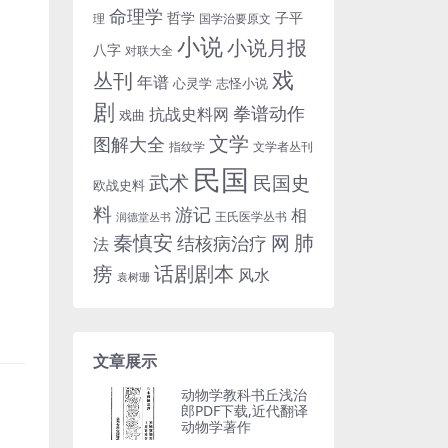
命理学
哲学
子平
理
国学治要原文
小说
小说月报
八字
对联大全
戏
丛刊
年谱
心灵学
志怪小说
剧
拳谱动作
抗战史料网
戏曲
文学
图解大全
指纹学
文学者丛刊
民国
武术
民国史
欧战史料
料
游记
相
王氏医学丛书
润德堂丛书
秦慎安
网
肺
结核病治疗
法
话剧剧本
痨
风水
袁树珊
文章展示
动物学教科书丘浅治
郎PDF下载,近代翻译
动物学著作