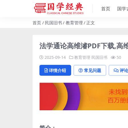
首页
国学
首页
民国旧书
教育管理
正文
法学通论高维濬PDF下载,高
2025-09-14
教育管理
民国旧书
50
详情介绍
常见问题
评
简介：