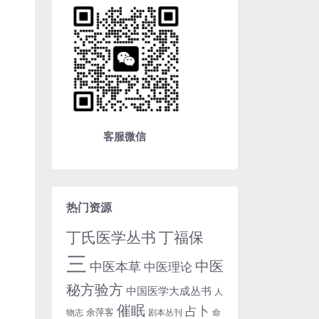
客服微信
热门资源
丁氏医学丛书
丁福保
三
中医
中医本草
中医理论
秘方验方
中国医学大成丛书
人
催眠
占卜
余萍客
物志
剧本丛刊
命