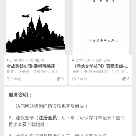
历史地理
民国旧书
文学小说
民国旧书
空战英雄史话-潘树藩编译
《游戏文学丛刊》曹绣君编-文
明书局-民国20[1931]-游戏文
摘要： 内分盖世英勇的十九武士、
摘要： 分“姓氏嘲谑录”、“小字录”、
学丛刊下载
空中马戏班的首领李希奋、勇谋兼
“混号录”、“伶官谲谏录”、“相字验
3 年前
8
2 年前
8
备的封克、先天不足...
存”、...
服务说明：
1、访问网站遇到问题请联系客服解决！
2、建议登录（
注册会员
）后下单，可保存订单记录！随时
再次查看下载地址！
3、如遇到百度网盘链接失效了，请联系客服补发