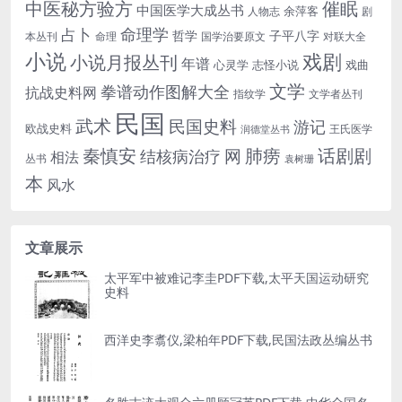
中医秘方验方
催眠
中国医学大成丛书
余萍客
人物志
剧
命理学
占卜
哲学
子平八字
本丛刊
命理
国学治要原文
对联大全
小说
戏剧
小说月报丛刊
年谱
心灵学
志怪小说
戏曲
文学
拳谱动作图解大全
抗战史料网
指纹学
文学者丛刊
民国
武术
民国史料
游记
欧战史料
王氏医学
润德堂丛书
话剧剧
秦慎安
网
肺痨
结核病治疗
相法
丛书
袁树珊
本
风水
文章展示
太平军中被难记李圭PDF下载,太平天国运动研究
史料
西洋史李翥仪,梁柏年PDF下载,民国法政丛编丛书