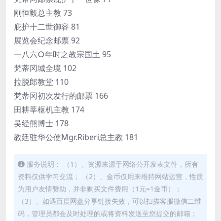
刚恒毅总主教 73
庇护十二世御容 81
展览会纪念邮票 92
一八六○年时之教宗国土 95
梵蒂冈城全境 102
拉脱郎教堂 110
梵蒂冈初次发行的邮票 166
田耕莘枢机主教 174
吴经熊博士 178
教廷驻华公使Mgr.Riberi总主教 181
服务说明： （1）、资源来源于网络公开发表文件，所有
资料仅供学习交流； （2）、金币仅用来维持网站运营，性质
为用户友情赞助，并非购买文件费用（1元=1金币）；
（3）、如遇百度网盘分享链接失效，可以扫描客服微信二维
码，管理员都会及时处理的或将资料发送至您提交的邮箱；