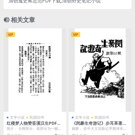
清朝逸史蒋志范PDF下载,清朝野史笔记小说
相关文章
VIP
VIP
文学小说
民国旧书
文学小说
民国旧书
红楼梦人物赞筌溪汉生PDF下
《闵豪生奇游记》步耳革著，
载,红楼梦文学研究史料
魏以新译-华通书局-民国22[19
简介： 分两部分。前部分为一般的
摘要： 吹牛大王历险记早期译本。
33]-民国小说下载
赞词；后部分为“补义”，用问答的体
闵豪生奇游记pdf下载 截图： 服务