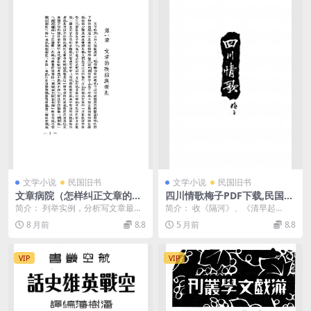
文学小说
民国旧书
文学小说
民国旧书
文章病院（怎样纠正文章的错
四川情歌梅子PDF下载,民国四
误）蒋祖怡PDF下载
川民间情歌集
简介： 列举实例，分析写文章最易
简介： 收《隔河》、《清早起
犯的弊病，指出错误的原因，并予
来》、《月儿落西下》等民歌37首
8 月前
8.8
5 月前
8.8
以改正 截图： 目...
截图： 目录： 隔...
VIP
VIP