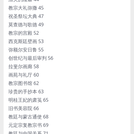
教宗大礼弥撒 45
祝圣祭坛大典 47
莫查德与歌德 49
教宗的宫殿 52
西克斯廷壁画 53
弥额尔安日鲁 55
创世纪与最后审判 56
拉斐尔画廊 58
画苑与礼厅 60
教宗图书馆 62
珍贵的手抄本 63
明桂王妃的肃笺 65
旧书美容院 66
教廷与蒙古通使 68
元定宗复教宗书 69
教廷与中国关系 71