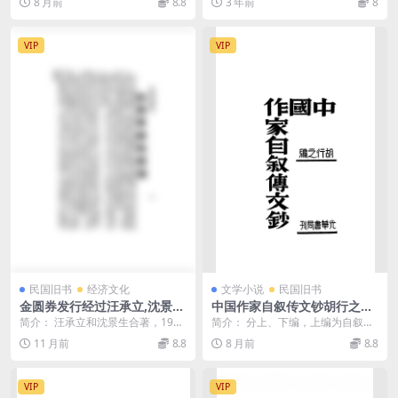
8 月前
8.8
3 年前
8
裁写成 截图：...
说明： （1...
VIP
VIP
民国旧书
经济文化
文学小说
民国旧书
金圆券发行经过汪承立,沈景生
中国作家自叙传文钞胡行之PD
PDF下载,民国币制经济研究史
F下载
简介： 汪承立和沈景生合著，1948
简介： 分上、下编，上编为自叙，
料
年北平日报社出版，是民国时期记
下编为叙述其先世之作。选录上自
11 月前
8.8
8 月前
8.8
录金圆券改革的...
司马迁下至谭嗣同、...
VIP
VIP