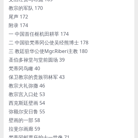
教宗的军队 170
尾声 172
附录 174
一 中国首任枢机田耕莘 174
二 中国驻梵蒂冈公使吴经熊博士 178
三 教廷驻华公使Mgr.Riberi主教 180
圣伯多禄堂与堂前圆场 39
梵蒂冈鸟瞰 40
保卫教宗的贵族羽林军 43
教宗大礼弥撒 46
教宗宫入口处 53
西克斯廷壁画 54
弥额尔安日鲁 55
壁画的一部 58
拉斐尔画廊 59
梵蒂冈邮票庇护十一世像 71