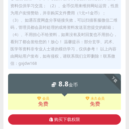
资料仅供学习交流； （2）、金币仅用来维持网站运营，性质
为用户友情赞助，并非购买文件费用（1元=1金币）；
（3）、如遇百度网盘分享链接失效，可以扫描客服微信二维
码，管理员都会及时处理的或将资料发送至您提交的邮箱；
（4）、不用担心不给资料，如果没有及时回复也不用担心，
看到了都会发给您的！放心！ 温馨提示：部分玄学、武术、
医学等资料非专业人士请勿模仿学习，仅供参考！ 以上内容
由网站用户发布，如有侵权，请联系我们立即删除！联系微
信：gxjdw168
下载
8.8
金币
会员
永久会员
免费
免费
购买下载权限