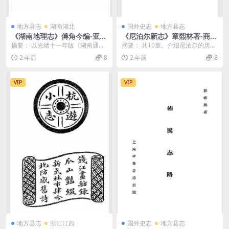
地方县志
湖南湖北
国外史志
地方县志
《湖南地理志》傅角今编-亚新
《尼泊尔新志》章熙林著-商务
地学社-民国22[1933]-pdf古
印书馆-民国35[1946]-pdf古
摘要： 以光绪十一年版《湖南通
摘要： 共10章。介绍尼泊尔的历
籍下载
籍下载
志》为蓝本参考各县县志编成。分
史、地理、民族、宗教以及中尼关
2 年前
8
2 年前
8
绪论、自然概况、政治...
系。尼泊尔新志pd...
VIP
VIP
地方县志
浙江江西
国外史志
地方县志