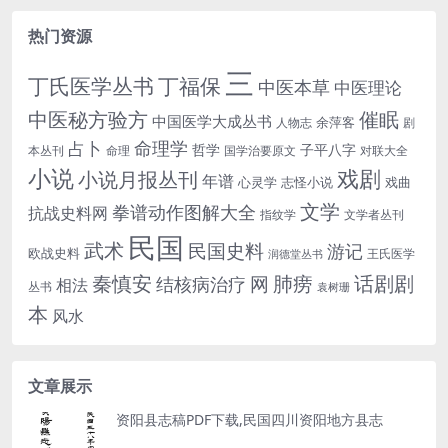
热门资源
三
丁氏医学丛书
丁福保
中医本草
中医理论
中医秘方验方
催眠
中国医学大成丛书
余萍客
人物志
剧
命理学
占卜
哲学
子平八字
本丛刊
命理
国学治要原文
对联大全
小说
戏剧
小说月报丛刊
年谱
心灵学
志怪小说
戏曲
文学
拳谱动作图解大全
抗战史料网
指纹学
文学者丛刊
民国
武术
民国史料
游记
欧战史料
王氏医学
润德堂丛书
话剧剧
秦慎安
网
肺痨
结核病治疗
相法
丛书
袁树珊
本
风水
文章展示
资阳县志稿PDF下载,民国四川资阳地方县志