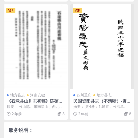
VIP
VIP
地方县志
河南安徽
四川重庆
地方县志
《石埭县山川志初稿》陈硕梁,
民国资阳县志（不清晰）-资阳
倪文硕编订-民国二十三年[193
地方志
摘要： 分山脉、东南诸山、西北诸
摘要： 共4卷：1.建置，分沿革、疆
4]-pdf古籍下载
山、中部诸山、东北诸山、西南诸
里、城池、公署、机关、法团、银
2 年前
8
2 年前
8
山、水系等7部分。...
行、街巷、区市...
服务说明：