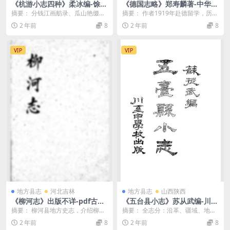
《杭游小志四种》柔冰编-馀
《德国志略》郑寿麟著-中华书
社-民国14[1925]-pdf古籍下
局-民国18[1929]-地方史志下
摘要： 分钱江画舫录、瓜山艳缀、
摘要： 作者1919年赴德留学，历时
载
载
新武林市肆吟（上、下）、杭坊感
6年。本书系笔记杂录。内收《德国
2 年前
8
2 年前
8
旧诗4种，介绍杭州...
最近的统计》...
VIP
VIP
地方县志
河北吉林
地方县志
山西陕西
《柳河志》出版不详-pdf古籍
《五台县小志》苏从武编-川至
下载
中学校-1922-pdf古籍下载
摘要： 柳河县地方史志，介绍柳河
摘要： 全志分：沿革、疆域、地
地理沿革、行政区划及人文风貌。
势、山脉、河流、土田、气候、物
2 年前
8
2 年前
8
柳河志pdf下载 ...
产、人民、生计、风俗...